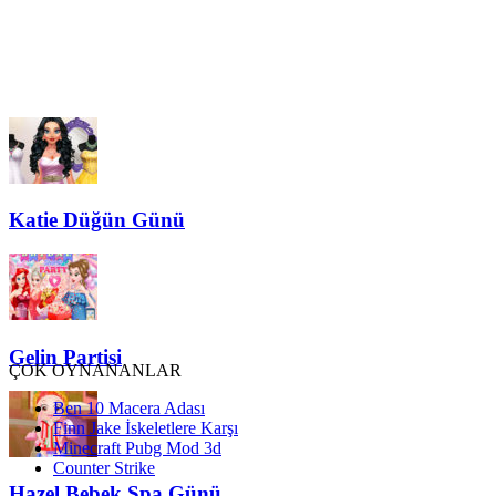
Katie Düğün Günü
Gelin Partisi
ÇOK OYNANANLAR
Ben 10 Macera Adası
Finn Jake İskeletlere Karşı
Minecraft Pubg Mod 3d
Counter Strike
Hazel Bebek Spa Günü