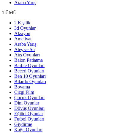
Araba Yarış
TÜMÜ
2 Kişilik
3d Oyunlar
Aksiyon
Ameliyat
Araba Yarış
Ateş ve Su
Atış Oyunları
Balon Patlatma
Barbie Oyunları
Beceri Oyunları
Ben 10 Oyunları
Bilardo Oyunları
Boyama
Çizgi Film
Çocuk Oyunları
Dini Oyunlar
Dövüş Oyunları
Eğitici Oyunlar
Futbol Oyunları
Giydirme
Kağıt Oyunları