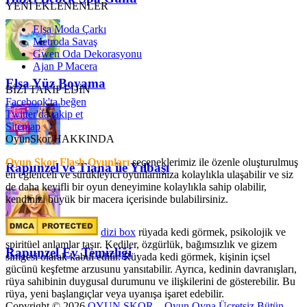
YENİ EKLENENLER
Elsa Moda Çarkı
Metroda Savaş
Gwen Oda Dekorasyonu
Ajan P Macera
Elsa Yüz Boyama
BİZİ TAKİP EDİN
Facebook'ta beğen
Twitter'da takip et
Sitemap
OyunSkor HAKKINDA
Oyun Skor Flash Oyunları
seçeneklerimiz ile özenle oluşturulmuş
Rapunzel ve Tiana ile Yılbaşı
en eğlenceli ve sürükleyici oyunlarımıza kolaylıkla ulaşabilir ve siz
de daha keyifli bir oyun deneyimine kolaylıkla sahip olabilir,
kendinizi büyük bir macera içerisinde bulabilirsiniz.
dizi box
rüyada kedi görmek​, psikolojik ve
spiritüel anlamlar taşır. Kediler, özgürlük, bağımsızlık ve gizem
Rapunzel Ev Temizliği
simgesi olarak kabul edilir. Rüyada kedi görmek, kişinin içsel
gücünü keşfetme arzusunu yansıtabilir. Ayrıca, kedinin davranışları,
rüya sahibinin duygusal durumunu ve ilişkilerini de gösterebilir. Bu
rüya, yeni başlangıçlar veya uyanışa işaret edebilir.
Copyright © 2026
OYUN SKOR – Oyun Oyna Ücretsiz Bütün