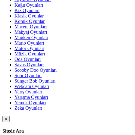
Kağıt Oyunları
Kız Oyunları
Klasik Oyunlar
Komik Oyunlar
Macera Oyunları
Makyaj Oyunları
Manken Oyunları
Mario Oyunları
Motor Oyunları
Müzik Oyunları
Oda Oyunları
Savas Oyunları
Scooby Doo Oyunları
Spor Oyunları
Sünger Bob Oyunları
Webcam Oyunları
Yarış Oyunları
Yarışma Oyunları
Yemek Oyunları
Zeka Oyunları
×
Sitede Ara