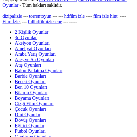
Oyunlar
- Tüm hakları saklıdır.
dizipalizle
---
torrentoyun
---
---
hdfilm izle
----
film izle hint
, ----
Film İzle
, ---
fullhdfilmizlesene
---
-----
2 Kişilik Oyunlar
3d Oyunlar
Aksiyon Oyunları
Ameliyat Oyunları
Araba Yarış Oyunları
Ateş ve Su Oyunları
Atış Oyunları
Balon Patlatma Oyunları
Barbie Oyunları
Beceri Oyunları
Ben 10 Oyunları
Bilardo Oyunları
Boyama Oyunları
Çizgi Film Oyunları
Çocuk Oyunları
Dini Oyunlar
Dövüş Oyunları
Eğitici Oyunlar
Futbol Oyunları
Giydirme Oyunları