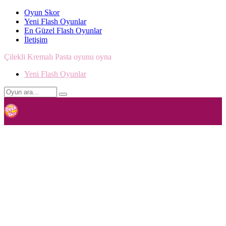
Oyun Skor
Yeni Flash Oyunlar
En Güzel Flash Oyunlar
İletişim
Çilekli Kremalı Pasta oyunu oyna
Yeni Flash Oyunlar