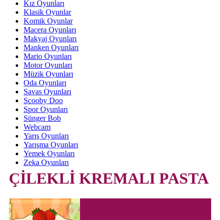
Kız Oyunları
Klasik Oyunlar
Komik Oyunlar
Macera Oyunları
Makyaj Oyunları
Manken Oyunları
Mario Oyunları
Motor Oyunları
Müzik Oyunları
Oda Oyunları
Savas Oyunları
Scooby Doo
Spor Oyunları
Sünger Bob
Webcam
Yarış Oyunları
Yarışma Oyunları
Yemek Oyunları
Zeka Oyunları
ÇİLEKLİ KREMALI PASTA