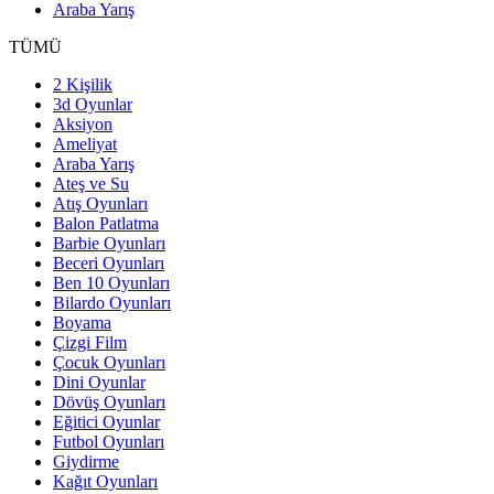
Araba Yarış
TÜMÜ
2 Kişilik
3d Oyunlar
Aksiyon
Ameliyat
Araba Yarış
Ateş ve Su
Atış Oyunları
Balon Patlatma
Barbie Oyunları
Beceri Oyunları
Ben 10 Oyunları
Bilardo Oyunları
Boyama
Çizgi Film
Çocuk Oyunları
Dini Oyunlar
Dövüş Oyunları
Eğitici Oyunlar
Futbol Oyunları
Giydirme
Kağıt Oyunları