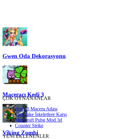
Gwen Oda Dekorasyonu
Maceracı Kedi 3
ÇOK OYNANANLAR
Ben 10 Macera Adası
Finn Jake İskeletlere Karşı
Minecraft Pubg Mod 3d
Counter Strike
Viking Zombi
YENİ EKLENENLER