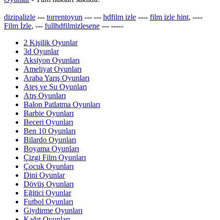
dizipalizle
---
torrentoyun
---
---
hdfilm izle
----
film izle hint
, ----
Film İzle
, ---
fullhdfilmizlesene
---
-----
2 Kişilik Oyunlar
3d Oyunlar
Aksiyon Oyunları
Ameliyat Oyunları
Araba Yarış Oyunları
Ateş ve Su Oyunları
Atış Oyunları
Balon Patlatma Oyunları
Barbie Oyunları
Beceri Oyunları
Ben 10 Oyunları
Bilardo Oyunları
Boyama Oyunları
Çizgi Film Oyunları
Çocuk Oyunları
Dini Oyunlar
Dövüş Oyunları
Eğitici Oyunlar
Futbol Oyunları
Giydirme Oyunları
Kağıt Oyunları