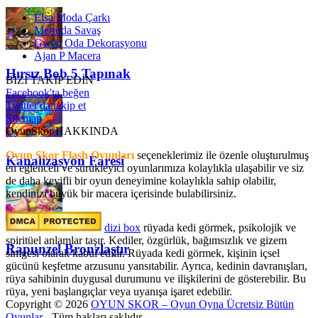
Elsa Moda Çarkı
Metroda Savaş
Gwen Oda Dekorasyonu
Ajan P Macera
Hırsız Bob 5 Tapınak
BİZİ TAKİP EDİN
Facebook'ta beğen
Twitter'da takip et
Sitemap
OyunSkor HAKKINDA
Oyun Skor Flash Oyunları
seçeneklerimiz ile özenle oluşturulmuş
Kanalizasyon Faresi
en eğlenceli ve sürükleyici oyunlarımıza kolaylıkla ulaşabilir ve siz
de daha keyifli bir oyun deneyimine kolaylıkla sahip olabilir,
kendinizi büyük bir macera içerisinde bulabilirsiniz.
dizi box
rüyada kedi görmek​, psikolojik ve
spiritüel anlamlar taşır. Kediler, özgürlük, bağımsızlık ve gizem
Rapunzel Bronzlaştır
simgesi olarak kabul edilir. Rüyada kedi görmek, kişinin içsel
gücünü keşfetme arzusunu yansıtabilir. Ayrıca, kedinin davranışları,
rüya sahibinin duygusal durumunu ve ilişkilerini de gösterebilir. Bu
rüya, yeni başlangıçlar veya uyanışa işaret edebilir.
Copyright © 2026
OYUN SKOR – Oyun Oyna Ücretsiz Bütün
Oyunlar
- Tüm hakları saklıdır.