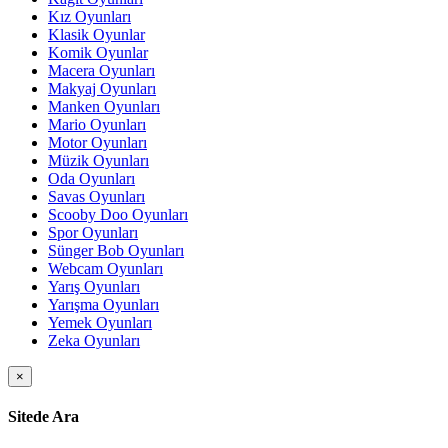
Kız Oyunları
Klasik Oyunlar
Komik Oyunlar
Macera Oyunları
Makyaj Oyunları
Manken Oyunları
Mario Oyunları
Motor Oyunları
Müzik Oyunları
Oda Oyunları
Savas Oyunları
Scooby Doo Oyunları
Spor Oyunları
Sünger Bob Oyunları
Webcam Oyunları
Yarış Oyunları
Yarışma Oyunları
Yemek Oyunları
Zeka Oyunları
×
Sitede Ara