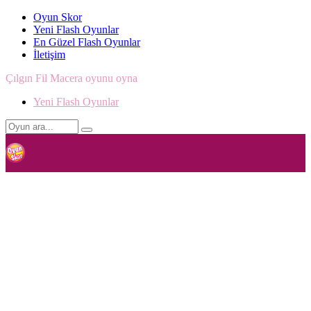
Oyun Skor
Yeni Flash Oyunlar
En Güzel Flash Oyunlar
İletişim
Çılgın Fil Macera oyunu oyna
Yeni Flash Oyunlar