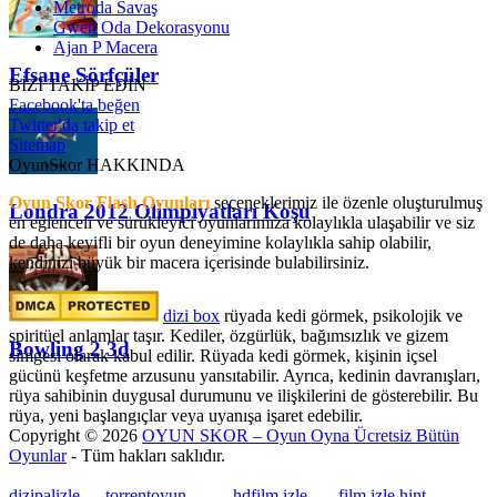
Metroda Savaş
Gwen Oda Dekorasyonu
Ajan P Macera
Efsane Sörfçüler
BİZİ TAKİP EDİN
Facebook'ta beğen
Twitter'da takip et
Sitemap
OyunSkor HAKKINDA
Oyun Skor Flash Oyunları
seçeneklerimiz ile özenle oluşturulmuş
Londra 2012 Olimpiyatları Koşu
en eğlenceli ve sürükleyici oyunlarımıza kolaylıkla ulaşabilir ve siz
de daha keyifli bir oyun deneyimine kolaylıkla sahip olabilir,
kendinizi büyük bir macera içerisinde bulabilirsiniz.
dizi box
rüyada kedi görmek​, psikolojik ve
spiritüel anlamlar taşır. Kediler, özgürlük, bağımsızlık ve gizem
Bowling 2 3d
simgesi olarak kabul edilir. Rüyada kedi görmek, kişinin içsel
gücünü keşfetme arzusunu yansıtabilir. Ayrıca, kedinin davranışları,
rüya sahibinin duygusal durumunu ve ilişkilerini de gösterebilir. Bu
rüya, yeni başlangıçlar veya uyanışa işaret edebilir.
Copyright © 2026
OYUN SKOR – Oyun Oyna Ücretsiz Bütün
Oyunlar
- Tüm hakları saklıdır.
dizipalizle
---
torrentoyun
---
---
hdfilm izle
----
film izle hint
, ----