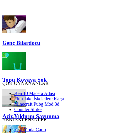
Genç Bilardocu
Topu Kovaya Sok
ÇOK OYNANANLAR
Ben 10 Macera Adası
Finn Jake İskeletlere Karşı
Minecraft Pubg Mod 3d
Counter Strike
Aziz Yıldırım Savunma
YENİ EKLENENLER
Elsa Moda Çarkı