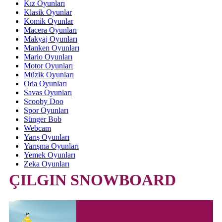
Kız Oyunları
Klasik Oyunlar
Komik Oyunlar
Macera Oyunları
Makyaj Oyunları
Manken Oyunları
Mario Oyunları
Motor Oyunları
Müzik Oyunları
Oda Oyunları
Savas Oyunları
Scooby Doo
Spor Oyunları
Sünger Bob
Webcam
Yarış Oyunları
Yarışma Oyunları
Yemek Oyunları
Zeka Oyunları
ÇILGIN SNOWBOARD