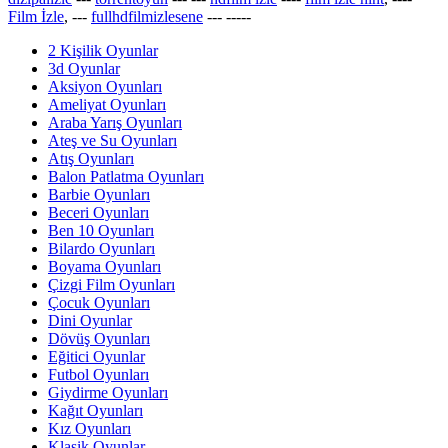
Film İzle
, ---
fullhdfilmizlesene
---
-----
2 Kişilik Oyunlar
3d Oyunlar
Aksiyon Oyunları
Ameliyat Oyunları
Araba Yarış Oyunları
Ateş ve Su Oyunları
Atış Oyunları
Balon Patlatma Oyunları
Barbie Oyunları
Beceri Oyunları
Ben 10 Oyunları
Bilardo Oyunları
Boyama Oyunları
Çizgi Film Oyunları
Çocuk Oyunları
Dini Oyunlar
Dövüş Oyunları
Eğitici Oyunlar
Futbol Oyunları
Giydirme Oyunları
Kağıt Oyunları
Kız Oyunları
Klasik Oyunlar