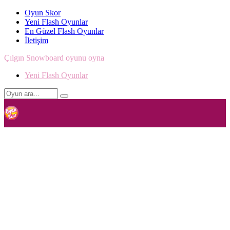
Oyun Skor
Yeni Flash Oyunlar
En Güzel Flash Oyunlar
İletişim
Çılgın Snowboard oyunu oyna
Yeni Flash Oyunlar