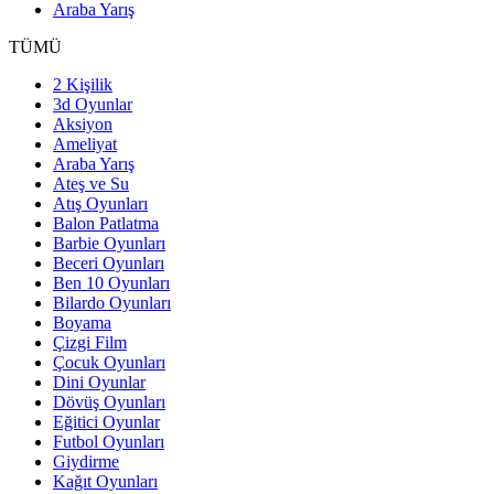
Araba Yarış
TÜMÜ
2 Kişilik
3d Oyunlar
Aksiyon
Ameliyat
Araba Yarış
Ateş ve Su
Atış Oyunları
Balon Patlatma
Barbie Oyunları
Beceri Oyunları
Ben 10 Oyunları
Bilardo Oyunları
Boyama
Çizgi Film
Çocuk Oyunları
Dini Oyunlar
Dövüş Oyunları
Eğitici Oyunlar
Futbol Oyunları
Giydirme
Kağıt Oyunları