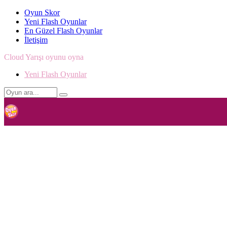
Oyun Skor
Yeni Flash Oyunlar
En Güzel Flash Oyunlar
İletişim
Cloud Yarışı oyunu oyna
Yeni Flash Oyunlar