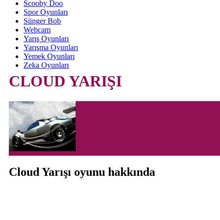
Scooby Doo
Spor Oyunları
Sünger Bob
Webcam
Yarış Oyunları
Yarışma Oyunları
Yemek Oyunları
Zeka Oyunları
CLOUD YARIŞI
Cloud Yarışı oyunu hakkında