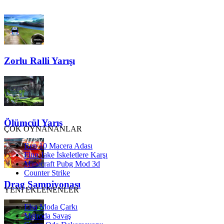
Zorlu Ralli Yarışı
Ölümcül Yarış
ÇOK OYNANANLAR
Ben 10 Macera Adası
Finn Jake İskeletlere Karşı
Minecraft Pubg Mod 3d
Counter Strike
Drag Şampiyonası
YENİ EKLENENLER
Elsa Moda Çarkı
Metroda Savaş