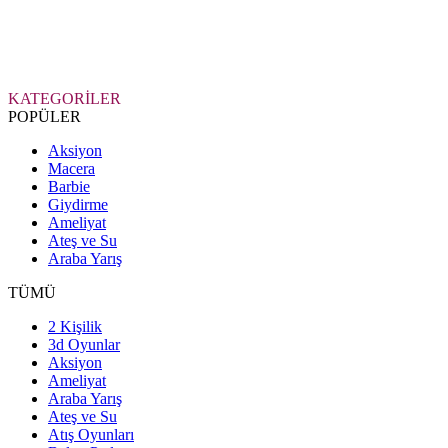
KATEGORİLER
POPÜLER
Aksiyon
Macera
Barbie
Giydirme
Ameliyat
Ateş ve Su
Araba Yarış
TÜMÜ
2 Kişilik
3d Oyunlar
Aksiyon
Ameliyat
Araba Yarış
Ateş ve Su
Atış Oyunları