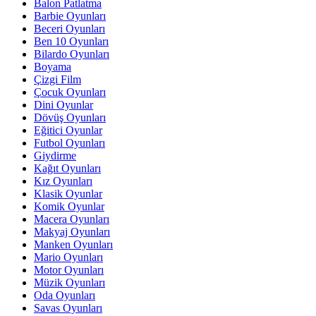
Balon Patlatma
Barbie Oyunları
Beceri Oyunları
Ben 10 Oyunları
Bilardo Oyunları
Boyama
Çizgi Film
Çocuk Oyunları
Dini Oyunlar
Dövüş Oyunları
Eğitici Oyunlar
Futbol Oyunları
Giydirme
Kağıt Oyunları
Kız Oyunları
Klasik Oyunlar
Komik Oyunlar
Macera Oyunları
Makyaj Oyunları
Manken Oyunları
Mario Oyunları
Motor Oyunları
Müzik Oyunları
Oda Oyunları
Savas Oyunları