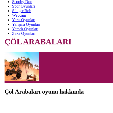
Scooby Doo
Spor Oyunları
Sünger Bob
Webcam
Yarış Oyunları
Yarışma Oyunları
Yemek Oyunları
Zeka Oyunları
ÇÖL ARABALARI
Çöl Arabaları oyunu hakkında