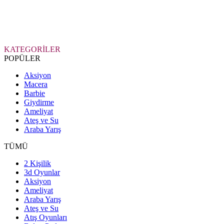
KATEGORİLER
POPÜLER
Aksiyon
Macera
Barbie
Giydirme
Ameliyat
Ateş ve Su
Araba Yarış
TÜMÜ
2 Kişilik
3d Oyunlar
Aksiyon
Ameliyat
Araba Yarış
Ateş ve Su
Atış Oyunları