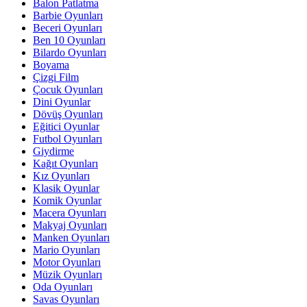
Balon Patlatma
Barbie Oyunları
Beceri Oyunları
Ben 10 Oyunları
Bilardo Oyunları
Boyama
Çizgi Film
Çocuk Oyunları
Dini Oyunlar
Dövüş Oyunları
Eğitici Oyunlar
Futbol Oyunları
Giydirme
Kağıt Oyunları
Kız Oyunları
Klasik Oyunlar
Komik Oyunlar
Macera Oyunları
Makyaj Oyunları
Manken Oyunları
Mario Oyunları
Motor Oyunları
Müzik Oyunları
Oda Oyunları
Savas Oyunları