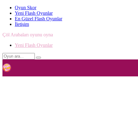
Oyun Skor
Yeni Flash Oyunlar
En Güzel Flash Oyunlar
İletişim
Çöl Arabaları oyunu oyna
Yeni Flash Oyunlar