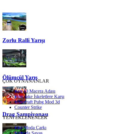
Zorlu Ralli Yarışı
Ölümcül Yarış
ÇOK OYNANANLAR
Ben 10 Macera Adası
Finn Jake İskeletlere Karşı
Minecraft Pubg Mod 3d
Counter Strike
Drag Şampiyonası
YENİ EKLENENLER
Elsa Moda Çarkı
Metroda Savaş