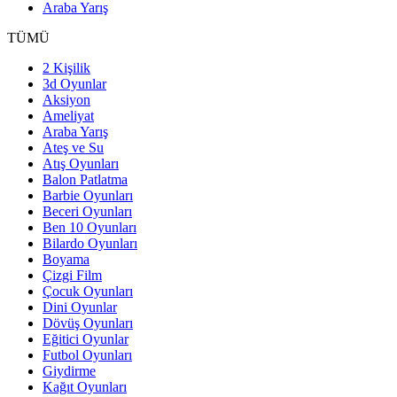
Araba Yarış
TÜMÜ
2 Kişilik
3d Oyunlar
Aksiyon
Ameliyat
Araba Yarış
Ateş ve Su
Atış Oyunları
Balon Patlatma
Barbie Oyunları
Beceri Oyunları
Ben 10 Oyunları
Bilardo Oyunları
Boyama
Çizgi Film
Çocuk Oyunları
Dini Oyunlar
Dövüş Oyunları
Eğitici Oyunlar
Futbol Oyunları
Giydirme
Kağıt Oyunları