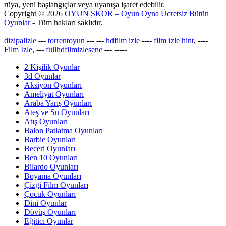
rüya, yeni başlangıçlar veya uyanışa işaret edebilir.
Copyright © 2026
OYUN SKOR – Oyun Oyna Ücretsiz Bütün
Oyunlar
- Tüm hakları saklıdır.
dizipalizle
---
torrentoyun
---
---
hdfilm izle
----
film izle hint
, ----
Film İzle
, ---
fullhdfilmizlesene
---
-----
2 Kişilik Oyunlar
3d Oyunlar
Aksiyon Oyunları
Ameliyat Oyunları
Araba Yarış Oyunları
Ateş ve Su Oyunları
Atış Oyunları
Balon Patlatma Oyunları
Barbie Oyunları
Beceri Oyunları
Ben 10 Oyunları
Bilardo Oyunları
Boyama Oyunları
Çizgi Film Oyunları
Çocuk Oyunları
Dini Oyunlar
Dövüş Oyunları
Eğitici Oyunlar