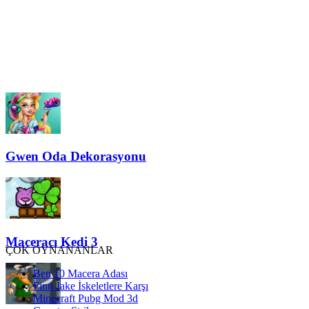
Gwen Oda Dekorasyonu
Maceracı Kedi 3
ÇOK OYNANANLAR
Ben 10 Macera Adası
Finn Jake İskeletlere Karşı
Minecraft Pubg Mod 3d