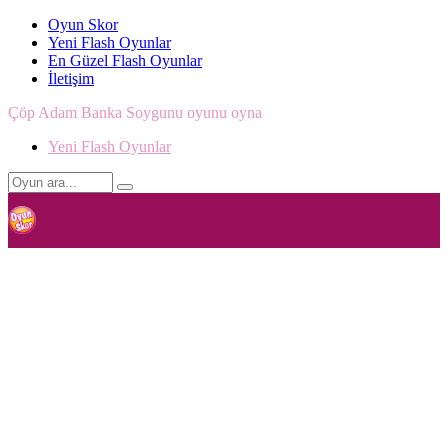
Oyun Skor
Yeni Flash Oyunlar
En Güzel Flash Oyunlar
İletişim
Çöp Adam Banka Soygunu oyunu oyna
Yeni Flash Oyunlar