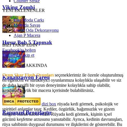
Counter Strike
Viking Zombi
YENİ EKLENENLER
Elsa Moda Çarkı
Metroda Savaş
Gwen Oda Dekorasyonu
Ajan P Macera
Hırsız Bob 5 Tapınak
BİZİ TAKİP EDİN
Facebook'ta beğen
Twitter'da takip et
Sitemap
OyunSkor HAKKINDA
Oyun Skor Flash Oyunları
seçeneklerimiz ile özenle oluşturulmuş
Kanalizasyon Faresi
en eğlenceli ve sürükleyici oyunlarımıza kolaylıkla ulaşabilir ve siz
de daha keyifli bir oyun deneyimine kolaylıkla sahip olabilir,
kendinizi büyük bir macera içerisinde bulabilirsiniz.
dizi box
rüyada kedi görmek​, psikolojik ve
spiritüel anlamlar taşır. Kediler, özgürlük, bağımsızlık ve gizem
Rapunzel Bronzlaştır
simgesi olarak kabul edilir. Rüyada kedi görmek, kişinin içsel
gücünü keşfetme arzusunu yansıtabilir. Ayrıca, kedinin davranışları,
rüya sahibinin duygusal durumunu ve ilişkilerini de gösterebilir. Bu