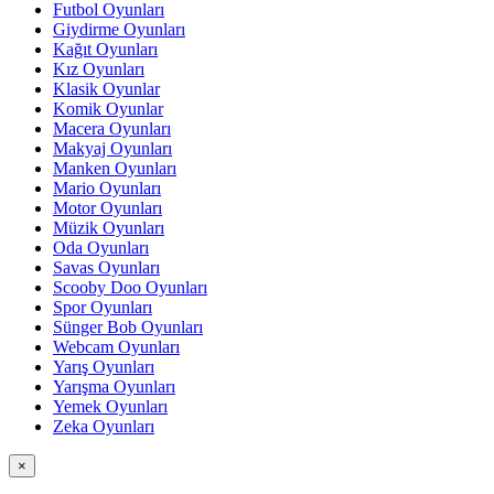
Futbol Oyunları
Giydirme Oyunları
Kağıt Oyunları
Kız Oyunları
Klasik Oyunlar
Komik Oyunlar
Macera Oyunları
Makyaj Oyunları
Manken Oyunları
Mario Oyunları
Motor Oyunları
Müzik Oyunları
Oda Oyunları
Savas Oyunları
Scooby Doo Oyunları
Spor Oyunları
Sünger Bob Oyunları
Webcam Oyunları
Yarış Oyunları
Yarışma Oyunları
Yemek Oyunları
Zeka Oyunları
×