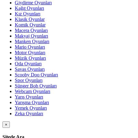
Giydirme Oyunları
Kağıt Oyunları
Kız Oyunları
Klasik Oyunlar
Komik Oyunlar
Macera Oyunları
Makyaj Oyunları
Manken Oyunları
Mario Oyunları
Motor Oyunları
Müzik Oyunları
Oda Oyunları
Savas Oyunları
Scooby Doo Oyunları
Spor Oyunları
Sünger Bob Oyunları
Webcam Oyunları
Yarış Oyunları
Yarışma Oyunları
Yemek Oyunları
Zeka Oyunları
×
Sitede Ara