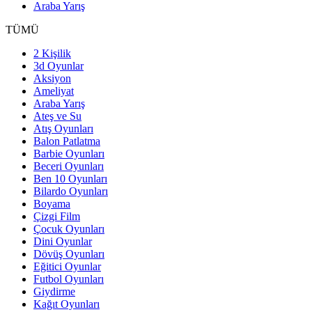
Araba Yarış
TÜMÜ
2 Kişilik
3d Oyunlar
Aksiyon
Ameliyat
Araba Yarış
Ateş ve Su
Atış Oyunları
Balon Patlatma
Barbie Oyunları
Beceri Oyunları
Ben 10 Oyunları
Bilardo Oyunları
Boyama
Çizgi Film
Çocuk Oyunları
Dini Oyunlar
Dövüş Oyunları
Eğitici Oyunlar
Futbol Oyunları
Giydirme
Kağıt Oyunları