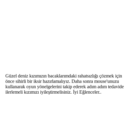
Güzel deniz kızımızın bacaklarımdaki rahatsızlığı çözmek için
önce sihirli bir iksir hazırlamalıyız. Daha sonra mouse'unuzu
kullanarak oyun yönelgelerini takip ederek adım adım tedavide
ilerlemeli kızımızı iyileştirmelisiniz. İyi Eğlenceler..