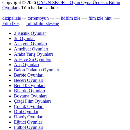
Copyright © 2026
OYUN SKOR – Oyun Oyna Ücretsiz Bütün
Oyunlar
- Tüm hakları saklıdır.
dizipalizle
---
torrentoyun
---
---
hdfilm izle
----
film izle hint
, ----
Film İzle
, ---
fullhdfilmizlesene
---
-----
2 Kişilik Oyunlar
3d Oyunlar
Aksiyon Oyunları
Ameliyat Oyunları
Araba Yarış Oyunları
Ateş ve Su Oyunları
Atış Oyunları
Balon Patlatma Oyunları
Barbie Oyunları
Beceri Oyunları
Ben 10 Oyunları
Bilardo Oyunları
Boyama Oyunları
Çizgi Film Oyunları
Çocuk Oyunları
Dini Oyunlar
Dövüş Oyunları
Eğitici Oyunlar
Futbol Oyunları