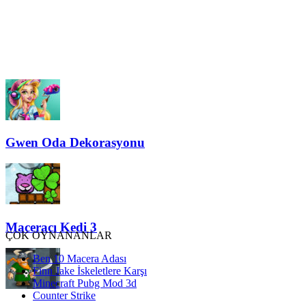
Gwen Oda Dekorasyonu
Maceracı Kedi 3
ÇOK OYNANANLAR
Ben 10 Macera Adası
Finn Jake İskeletlere Karşı
Minecraft Pubg Mod 3d
Counter Strike