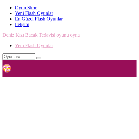
Oyun Skor
Yeni Flash Oyunlar
En Güzel Flash Oyunlar
İletişim
Deniz Kızı Bacak Tedavisi oyunu oyna
Yeni Flash Oyunlar