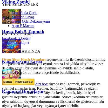
Viking Zombi
YENİ EKLENENLER
Elsa Moda Çarkı
Metroda Savaş
Gwen Oda Dekorasyonu
Ajan P Macera
Hırsız Bob 5 Tapınak
BİZİ TAKİP EDİN
Facebook'ta beğen
Twitter'da takip et
Sitemap
OyunSkor HAKKINDA
Oyun Skor Flash Oyunları
seçeneklerimiz ile özenle oluşturulmuş
Kanalizasyon Faresi
en eğlenceli ve sürükleyici oyunlarımıza kolaylıkla ulaşabilir ve siz
de daha keyifli bir oyun deneyimine kolaylıkla sahip olabilir,
kendinizi büyük bir macera içerisinde bulabilirsiniz.
dizi box
rüyada kedi görmek​, psikolojik ve
spiritüel anlamlar taşır. Kediler, özgürlük, bağımsızlık ve gizem
Rapunzel Bronzlaştır
simgesi olarak kabul edilir. Rüyada kedi görmek, kişinin içsel
gücünü keşfetme arzusunu yansıtabilir. Ayrıca, kedinin davranışları,
rüya sahibinin duygusal durumunu ve ilişkilerini de gösterebilir. Bu
rüya, yeni başlangıçlar veya uyanışa işaret edebilir.