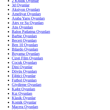
2 Kişilik Oyunlar
3d Oyunlar
Aksiyon Oyunları
Ameliyat Oyunları
Araba Yarış Oyunları
Ateş ve Su Oyunları
Atış Oyunları
Balon Patlatma Oyunları
Barbie Oyunları
Beceri Oyunları
Ben 10 Oyunları
Bilardo Oyunları
Boyama Oyunları
Çizgi Film Oyunları
Çocuk Oyunları
Dini Oyunlar
Dövüş Oyunları
Eğitici Oyunlar
Futbol Oyunları
Giydirme Oyunları
Kağıt Oyunları
Kız Oyunları
Klasik Oyunlar
Komik Oyunlar
Macera Oyunları