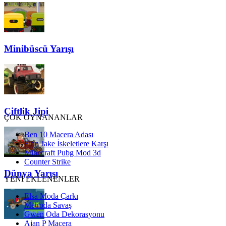
Minibüscü Yarışı
Çiftlik Jipi
ÇOK OYNANANLAR
Ben 10 Macera Adası
Finn Jake İskeletlere Karşı
Minecraft Pubg Mod 3d
Counter Strike
Dünya Yarışı
YENİ EKLENENLER
Elsa Moda Çarkı
Metroda Savaş
Gwen Oda Dekorasyonu
Ajan P Macera