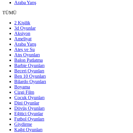
Araba Yarış
TÜMÜ
2 Kişilik
3d Oyunlar
Aksiyon
Ameliyat
Araba Yarış
Ateş ve Su
Atış Oyunları
Balon Patlatma
Barbie Oyunları
Beceri Oyunları
Ben 10 Oyunları
Bilardo Oyunları
Boyama
Çizgi Film
Çocuk Oyunları
Dini Oyunlar
Dövüş Oyunları
Eğitici Oyunlar
Futbol Oyunları
Giydirme
Kağıt Oyunları