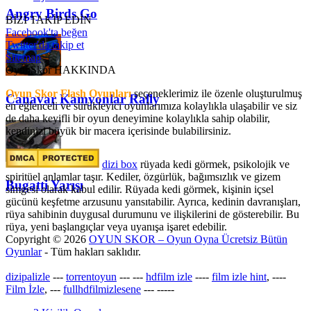
Angry Birds Go
BİZİ TAKİP EDİN
Facebook'ta beğen
Twitter'da takip et
Sitemap
OyunSkor HAKKINDA
Oyun Skor Flash Oyunları
seçeneklerimiz ile özenle oluşturulmuş
Canavar Kamyonlar Rally
en eğlenceli ve sürükleyici oyunlarımıza kolaylıkla ulaşabilir ve siz
de daha keyifli bir oyun deneyimine kolaylıkla sahip olabilir,
kendinizi büyük bir macera içerisinde bulabilirsiniz.
dizi box
rüyada kedi görmek​, psikolojik ve
spiritüel anlamlar taşır. Kediler, özgürlük, bağımsızlık ve gizem
Bugatti Yarışı
simgesi olarak kabul edilir. Rüyada kedi görmek, kişinin içsel
gücünü keşfetme arzusunu yansıtabilir. Ayrıca, kedinin davranışları,
rüya sahibinin duygusal durumunu ve ilişkilerini de gösterebilir. Bu
rüya, yeni başlangıçlar veya uyanışa işaret edebilir.
Copyright © 2026
OYUN SKOR – Oyun Oyna Ücretsiz Bütün
Oyunlar
- Tüm hakları saklıdır.
dizipalizle
---
torrentoyun
---
---
hdfilm izle
----
film izle hint
, ----
Film İzle
, ---
fullhdfilmizlesene
---
-----