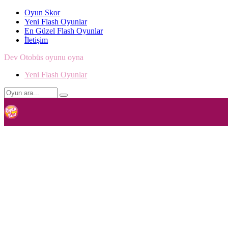
Oyun Skor
Yeni Flash Oyunlar
En Güzel Flash Oyunlar
İletişim
Dev Otobüs oyunu oyna
Yeni Flash Oyunlar