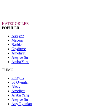
KATEGORİLER
POPÜLER
Aksiyon
Macera
Barbie
Giydirme
Ameliyat
Ateş ve Su
Araba Yarış
TÜMÜ
2 Kişilik
3d Oyunlar
Aksiyon
Ameliyat
Araba Yarış
Ateş ve Su
Atış Oyunları