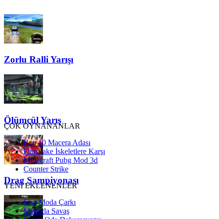
Zorlu Ralli Yarışı
Ölümcül Yarış
ÇOK OYNANANLAR
Ben 10 Macera Adası
Finn Jake İskeletlere Karşı
Minecraft Pubg Mod 3d
Counter Strike
Drag Şampiyonası
YENİ EKLENENLER
Elsa Moda Çarkı
Metroda Savaş