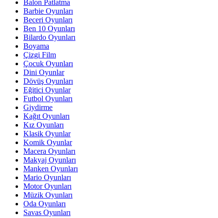
Balon Patlatma
Barbie Oyunları
Beceri Oyunları
Ben 10 Oyunları
Bilardo Oyunları
Boyama
Çizgi Film
Çocuk Oyunları
Dini Oyunlar
Dövüş Oyunları
Eğitici Oyunlar
Futbol Oyunları
Giydirme
Kağıt Oyunları
Kız Oyunları
Klasik Oyunlar
Komik Oyunlar
Macera Oyunları
Makyaj Oyunları
Manken Oyunları
Mario Oyunları
Motor Oyunları
Müzik Oyunları
Oda Oyunları
Savas Oyunları