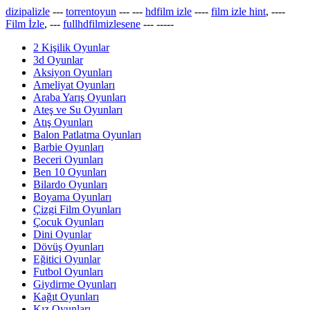
dizipalizle
---
torrentoyun
---
---
hdfilm izle
----
film izle hint
, ----
Film İzle
, ---
fullhdfilmizlesene
---
-----
2 Kişilik Oyunlar
3d Oyunlar
Aksiyon Oyunları
Ameliyat Oyunları
Araba Yarış Oyunları
Ateş ve Su Oyunları
Atış Oyunları
Balon Patlatma Oyunları
Barbie Oyunları
Beceri Oyunları
Ben 10 Oyunları
Bilardo Oyunları
Boyama Oyunları
Çizgi Film Oyunları
Çocuk Oyunları
Dini Oyunlar
Dövüş Oyunları
Eğitici Oyunlar
Futbol Oyunları
Giydirme Oyunları
Kağıt Oyunları
Kız Oyunları