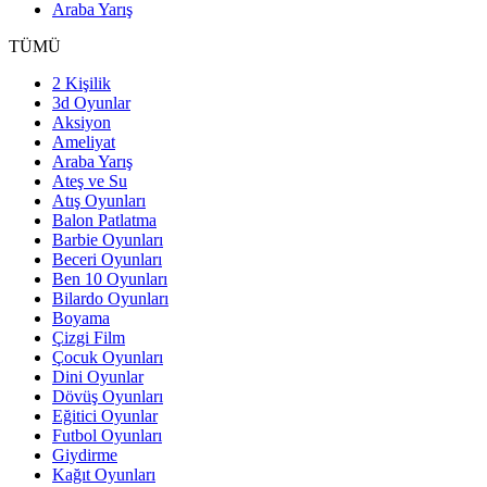
Araba Yarış
TÜMÜ
2 Kişilik
3d Oyunlar
Aksiyon
Ameliyat
Araba Yarış
Ateş ve Su
Atış Oyunları
Balon Patlatma
Barbie Oyunları
Beceri Oyunları
Ben 10 Oyunları
Bilardo Oyunları
Boyama
Çizgi Film
Çocuk Oyunları
Dini Oyunlar
Dövüş Oyunları
Eğitici Oyunlar
Futbol Oyunları
Giydirme
Kağıt Oyunları