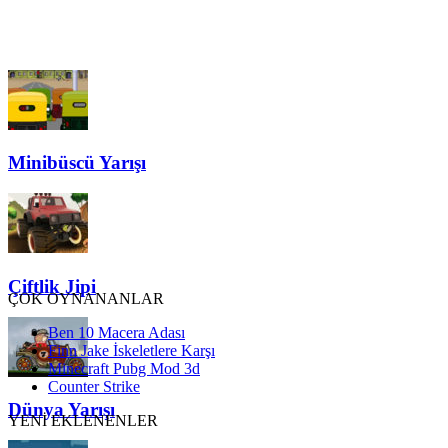
Minibüscü Yarışı
Çiftlik Jipi
ÇOK OYNANANLAR
Ben 10 Macera Adası
Finn Jake İskeletlere Karşı
Minecraft Pubg Mod 3d
Counter Strike
Dünya Yarışı
YENİ EKLENENLER