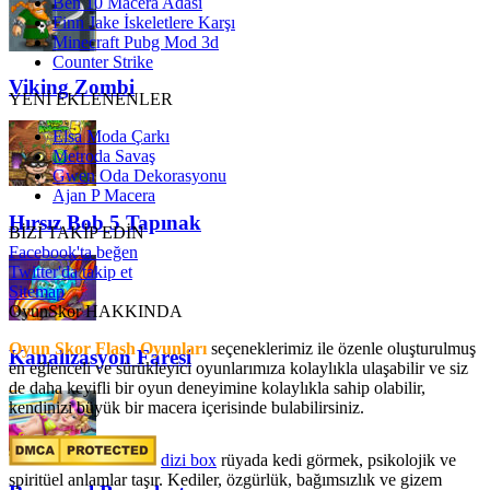
Ben 10 Macera Adası
Finn Jake İskeletlere Karşı
Minecraft Pubg Mod 3d
Counter Strike
Viking Zombi
YENİ EKLENENLER
Elsa Moda Çarkı
Metroda Savaş
Gwen Oda Dekorasyonu
Ajan P Macera
Hırsız Bob 5 Tapınak
BİZİ TAKİP EDİN
Facebook'ta beğen
Twitter'da takip et
Sitemap
OyunSkor HAKKINDA
Oyun Skor Flash Oyunları
seçeneklerimiz ile özenle oluşturulmuş
Kanalizasyon Faresi
en eğlenceli ve sürükleyici oyunlarımıza kolaylıkla ulaşabilir ve siz
de daha keyifli bir oyun deneyimine kolaylıkla sahip olabilir,
kendinizi büyük bir macera içerisinde bulabilirsiniz.
dizi box
rüyada kedi görmek​, psikolojik ve
spiritüel anlamlar taşır. Kediler, özgürlük, bağımsızlık ve gizem