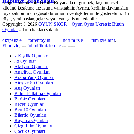
Rapunzel Bronzlaştır
simgesi olarak kabul edilir. Rüyada kedi görmek, kişinin içsel
gücünü keşfetme arzusunu yansıtabilir. Ayrıca, kedinin davranışları,
rüya sahibinin duygusal durumunu ve ilişkilerini de gösterebilir. Bu
rüya, yeni başlangıçlar veya uyanışa işaret edebilir.
Copyright © 2026
OYUN SKOR – Oyun Oyna Ücretsiz Bütün
Oyunlar
- Tüm hakları saklıdır.
dizipalizle
---
torrentoyun
---
---
hdfilm izle
----
film izle hint
, ----
Film İzle
, ---
fullhdfilmizlesene
---
-----
2 Kişilik Oyunlar
3d Oyunlar
Aksiyon Oyunları
Ameliyat Oyunları
Araba Yarış Oyunları
Ateş ve Su Oyunları
Atış Oyunları
Balon Patlatma Oyunları
Barbie Oyunları
Beceri Oyunları
Ben 10 Oyunları
Bilardo Oyunları
Boyama Oyunları
Çizgi Film Oyunları
Çocuk Oyunları