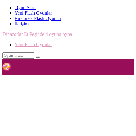
Oyun Skor
Yeni Flash Oyunlar
En Güzel Flash Oyunlar
İletişim
Dinazorlar Et Peşinde 4 oyunu oyna
Yeni Flash Oyunlar