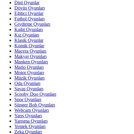
Dini Oyunlar
Dövüş Oyunları
Eğitici Oyunlar
Futbol Oyunları
Giydirme Oyunları
Kağıt Oyunları
Kız Oyunları
Klasik Oyunlar
Komik Oyunlar
Macera Oyunları
Makyaj Oyunları
Manken Oyunları
Mario Oyunları
Motor Oyunları
Müzik Oyunları
Oda Oyunları
Savas Oyunları
Scooby Doo Oyunları
Spor Oyunları
Sünger Bob Oyunları
Webcam Oyunları
Yarış Oyunları
Yarışma Oyunları
Yemek Oyunları
Zeka Oyunları