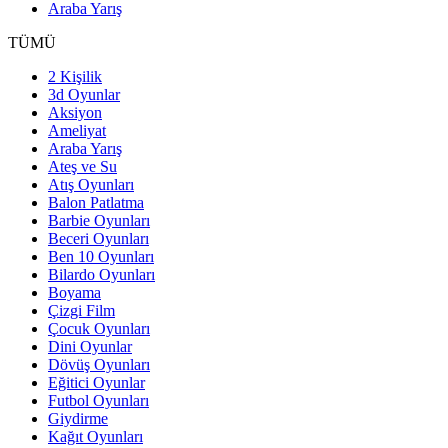
Araba Yarış
TÜMÜ
2 Kişilik
3d Oyunlar
Aksiyon
Ameliyat
Araba Yarış
Ateş ve Su
Atış Oyunları
Balon Patlatma
Barbie Oyunları
Beceri Oyunları
Ben 10 Oyunları
Bilardo Oyunları
Boyama
Çizgi Film
Çocuk Oyunları
Dini Oyunlar
Dövüş Oyunları
Eğitici Oyunlar
Futbol Oyunları
Giydirme
Kağıt Oyunları