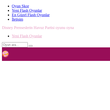
Oyun Skor
Yeni Flash Oyunlar
En Güzel Flash Oyunlar
İletişim
Disney Prenseslerin Havuz Partisi oyunu oyna
Yeni Flash Oyunlar