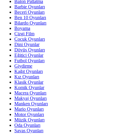
Balon Patlatma
Barbie Oyunları
Beceri Oyunları
Ben 10 Oyunları
Bilardo Oyunları
Boyama
Çizgi Film
Çocuk Oyunları
Dini Oyunlar
Dövüş Oyunları
Eğitici Oyunlar
Futbol Oyunları
Giydirme
Kağıt Oyunları
Kız Oyunları
Klasik Oyunlar
Komik Oyunlar
Macera Oyunları
Makyaj Oyunları
Manken Oyunları
Mario Oyunları
Motor Oyunları
Müzik Oyunları
Oda Oyunları
Savas Oyunları