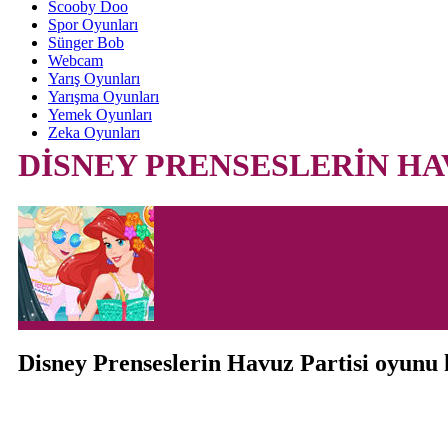
Scooby Doo
Spor Oyunları
Sünger Bob
Webcam
Yarış Oyunları
Yarışma Oyunları
Yemek Oyunları
Zeka Oyunları
DİSNEY PRENSESLERİN HA
Disney Prenseslerin Havuz Partisi oyunu