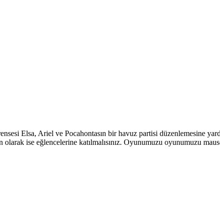
nsesi Elsa, Ariel ve Pocahontasın bir havuz partisi düzenlemesine yardı
 son olarak ise eğlencelerine katılmalısınız. Oyunumuzu oyunumuzu maus