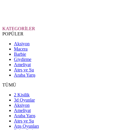
KATEGORİLER
POPÜLER
Aksiyon
Macera
Barbie
Giydirme
Ameliyat
Ateş ve Su
Araba Yarış
TÜMÜ
2 Kişilik
3d Oyunlar
Aksiyon
Ameliyat
Araba Yarış
Ateş ve Su
Atış Oyunları