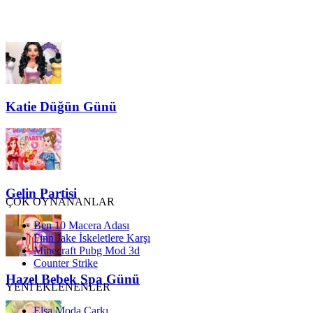
Katie Düğün Günü
Gelin Partisi
ÇOK OYNANANLAR
Ben 10 Macera Adası
Finn Jake İskeletlere Karşı
Minecraft Pubg Mod 3d
Counter Strike
Hazel Bebek Spa Günü
YENİ EKLENENLER
Elsa Moda Çarkı