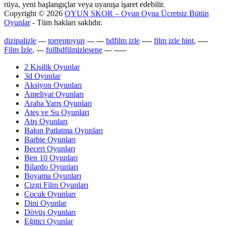
rüya, yeni başlangıçlar veya uyanışa işaret edebilir.
Copyright © 2026
OYUN SKOR – Oyun Oyna Ücretsiz Bütün
Oyunlar
- Tüm hakları saklıdır.
dizipalizle
---
torrentoyun
---
---
hdfilm izle
----
film izle hint
, ----
Film İzle
, ---
fullhdfilmizlesene
---
-----
2 Kişilik Oyunlar
3d Oyunlar
Aksiyon Oyunları
Ameliyat Oyunları
Araba Yarış Oyunları
Ateş ve Su Oyunları
Atış Oyunları
Balon Patlatma Oyunları
Barbie Oyunları
Beceri Oyunları
Ben 10 Oyunları
Bilardo Oyunları
Boyama Oyunları
Çizgi Film Oyunları
Çocuk Oyunları
Dini Oyunlar
Dövüş Oyunları
Eğitici Oyunlar