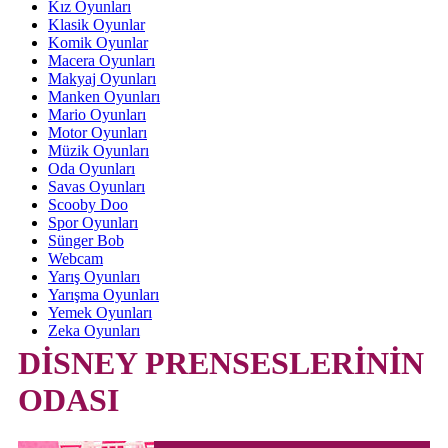
Kız Oyunları
Klasik Oyunlar
Komik Oyunlar
Macera Oyunları
Makyaj Oyunları
Manken Oyunları
Mario Oyunları
Motor Oyunları
Müzik Oyunları
Oda Oyunları
Savas Oyunları
Scooby Doo
Spor Oyunları
Sünger Bob
Webcam
Yarış Oyunları
Yarışma Oyunları
Yemek Oyunları
Zeka Oyunları
DİSNEY PRENSESLERİNİN
ODASI