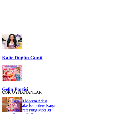
Katie Düğün Günü
Gelin Partisi
ÇOK OYNANANLAR
Ben 10 Macera Adası
Finn Jake İskeletlere Karşı
Minecraft Pubg Mod 3d