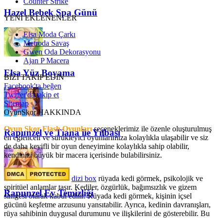
Counter Strike
Hazel Bebek Spa Günü
YENİ EKLENENLER
Elsa Moda Çarkı
Metroda Savaş
Gwen Oda Dekorasyonu
Ajan P Macera
Elsa Yüz Boyama
BİZİ TAKİP EDİN
Facebook'ta beğen
Twitter'da takip et
Sitemap
OyunSkor HAKKINDA
Oyun Skor Flash Oyunları
seçeneklerimiz ile özenle oluşturulmuş
Rapunzel ve Tiana ile Yılbaşı
en eğlenceli ve sürükleyici oyunlarımıza kolaylıkla ulaşabilir ve siz
de daha keyifli bir oyun deneyimine kolaylıkla sahip olabilir,
kendinizi büyük bir macera içerisinde bulabilirsiniz.
dizi box
rüyada kedi görmek​, psikolojik ve
spiritüel anlamlar taşır. Kediler, özgürlük, bağımsızlık ve gizem
Rapunzel Ev Temizliği
simgesi olarak kabul edilir. Rüyada kedi görmek, kişinin içsel
gücünü keşfetme arzusunu yansıtabilir. Ayrıca, kedinin davranışları,
rüya sahibinin duygusal durumunu ve ilişkilerini de gösterebilir. Bu