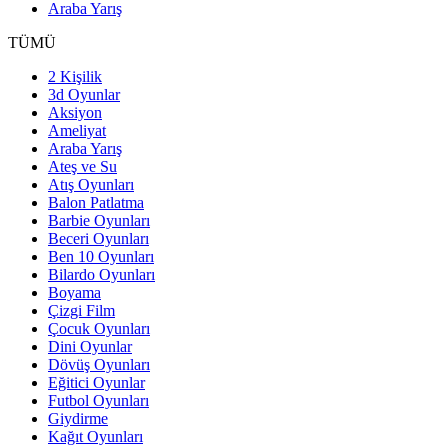
Araba Yarış
TÜMÜ
2 Kişilik
3d Oyunlar
Aksiyon
Ameliyat
Araba Yarış
Ateş ve Su
Atış Oyunları
Balon Patlatma
Barbie Oyunları
Beceri Oyunları
Ben 10 Oyunları
Bilardo Oyunları
Boyama
Çizgi Film
Çocuk Oyunları
Dini Oyunlar
Dövüş Oyunları
Eğitici Oyunlar
Futbol Oyunları
Giydirme
Kağıt Oyunları