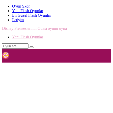
Oyun Skor
Yeni Flash Oyunlar
En Güzel Flash Oyunlar
İletişim
Disney Prenseslerinin Odası oyunu oyna
Yeni Flash Oyunlar