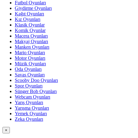
Futbol Oyunları
Giydirme Oyunları
Kağıt Oyunları
Kız Oyunları
Klasik Oyunlar
Komik Oyunlar
Macera Oyunları
Makyaj Oyunları
Manken Oyunları
Mario Oyunları
Motor Oyunları
Müzik Oyunları
Oda Oyunları
Savas Oyunları
Scooby Doo Oyunları
Spor Oyunları
Sünger Bob Oyunları
Webcam Oyunları
Yarış Oyunları
Yarışma Oyunları
Yemek Oyunları
Zeka Oyunları
×