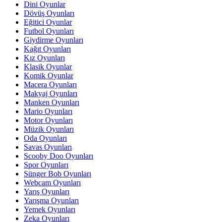
Dini Oyunlar
Dövüş Oyunları
Eğitici Oyunlar
Futbol Oyunları
Giydirme Oyunları
Kağıt Oyunları
Kız Oyunları
Klasik Oyunlar
Komik Oyunlar
Macera Oyunları
Makyaj Oyunları
Manken Oyunları
Mario Oyunları
Motor Oyunları
Müzik Oyunları
Oda Oyunları
Savas Oyunları
Scooby Doo Oyunları
Spor Oyunları
Sünger Bob Oyunları
Webcam Oyunları
Yarış Oyunları
Yarışma Oyunları
Yemek Oyunları
Zeka Oyunları