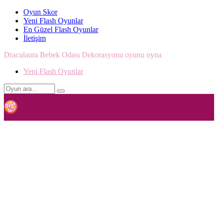
Oyun Skor
Yeni Flash Oyunlar
En Güzel Flash Oyunlar
İletişim
Draculaura Bebek Odası Dekorasyonu oyunu oyna
Yeni Flash Oyunlar