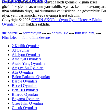
Rapunzel Ev Temizliği
simgesi olarak kabul edilir. Rüyada kedi görmek, kişinin içsel
gücünü keşfetme arzusunu yansıtabilir. Ayrıca, kedinin davranışları,
rüya sahibinin duygusal durumunu ve ilişkilerini de gösterebilir. Bu
rüya, yeni başlangıçlar veya uyanışa işaret edebilir.
Copyright © 2026
OYUN SKOR – Oyun Oyna Ücretsiz Bütün
Oyunlar
- Tüm hakları saklıdır.
dizipalizle
---
torrentoyun
---
---
hdfilm izle
----
film izle hint
, ----
Film İzle
, ---
fullhdfilmizlesene
---
-----
2 Kişilik Oyunlar
3d Oyunlar
Aksiyon Oyunları
Ameliyat Oyunları
Araba Yarış Oyunları
Ateş ve Su Oyunları
Atış Oyunları
Balon Patlatma Oyunları
Barbie Oyunları
Beceri Oyunları
Ben 10 Oyunları
Bilardo Oyunları
Boyama Oyunları
Çizgi Film Oyunları
Çocuk Oyunları