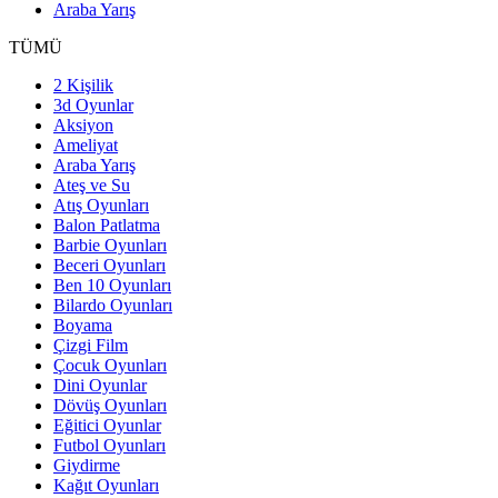
Araba Yarış
TÜMÜ
2 Kişilik
3d Oyunlar
Aksiyon
Ameliyat
Araba Yarış
Ateş ve Su
Atış Oyunları
Balon Patlatma
Barbie Oyunları
Beceri Oyunları
Ben 10 Oyunları
Bilardo Oyunları
Boyama
Çizgi Film
Çocuk Oyunları
Dini Oyunlar
Dövüş Oyunları
Eğitici Oyunlar
Futbol Oyunları
Giydirme
Kağıt Oyunları