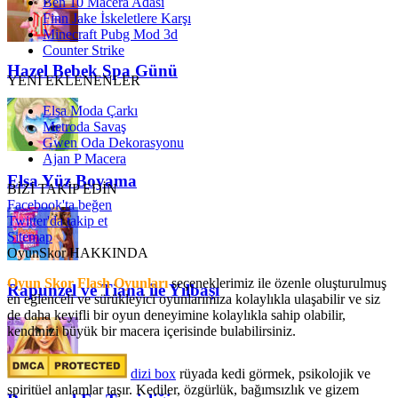
Ben 10 Macera Adası
Finn Jake İskeletlere Karşı
Minecraft Pubg Mod 3d
Counter Strike
Hazel Bebek Spa Günü
YENİ EKLENENLER
Elsa Moda Çarkı
Metroda Savaş
Gwen Oda Dekorasyonu
Ajan P Macera
Elsa Yüz Boyama
BİZİ TAKİP EDİN
Facebook'ta beğen
Twitter'da takip et
Sitemap
OyunSkor HAKKINDA
Oyun Skor Flash Oyunları
seçeneklerimiz ile özenle oluşturulmuş
Rapunzel ve Tiana ile Yılbaşı
en eğlenceli ve sürükleyici oyunlarımıza kolaylıkla ulaşabilir ve siz
de daha keyifli bir oyun deneyimine kolaylıkla sahip olabilir,
kendinizi büyük bir macera içerisinde bulabilirsiniz.
dizi box
rüyada kedi görmek​, psikolojik ve
spiritüel anlamlar taşır. Kediler, özgürlük, bağımsızlık ve gizem