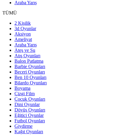
Araba Yarış
TÜMÜ
2 Kişilik
3d Oyunlar
Aksiyon
Ameliyat
Araba Yarış
Ateş ve Su
Atış Oyunları
Balon Patlatma
Barbie Oyunları
Beceri Oyunları
Ben 10 Oyunları
Bilardo Oyunları
Boyama
Çizgi Film
Çocuk Oyunları
Dini Oyunlar
Dövüş Oyunları
Eğitici Oyunlar
Futbol Oyunları
Giydirme
Kağıt Oyunları