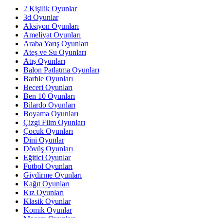
2 Kişilik Oyunlar
3d Oyunlar
Aksiyon Oyunları
Ameliyat Oyunları
Araba Yarış Oyunları
Ateş ve Su Oyunları
Atış Oyunları
Balon Patlatma Oyunları
Barbie Oyunları
Beceri Oyunları
Ben 10 Oyunları
Bilardo Oyunları
Boyama Oyunları
Çizgi Film Oyunları
Çocuk Oyunları
Dini Oyunlar
Dövüş Oyunları
Eğitici Oyunlar
Futbol Oyunları
Giydirme Oyunları
Kağıt Oyunları
Kız Oyunları
Klasik Oyunlar
Komik Oyunlar