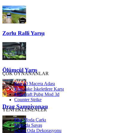
Zorlu Ralli Yarışı
Ölümcül Yarış
ÇOK OYNANANLAR
Ben 10 Macera Adası
Finn Jake İskeletlere Karşı
Minecraft Pubg Mod 3d
Counter Strike
Drag Şampiyonası
YENİ EKLENENLER
Elsa Moda Çarkı
Metroda Savaş
Gwen Oda Dekorasyonu