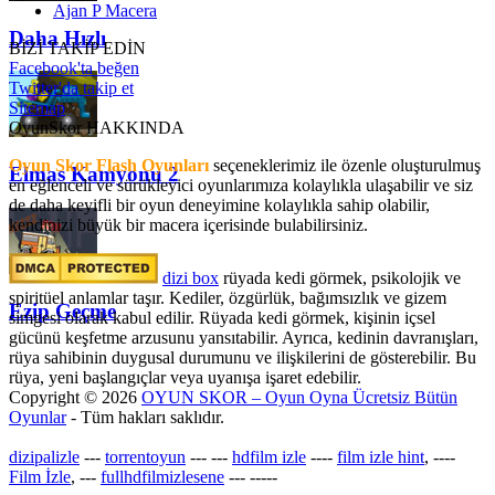
Ajan P Macera
Daha Hızlı
BİZİ TAKİP EDİN
Facebook'ta beğen
Twitter'da takip et
Sitemap
OyunSkor HAKKINDA
Oyun Skor Flash Oyunları
seçeneklerimiz ile özenle oluşturulmuş
Elmas Kamyonu 2
en eğlenceli ve sürükleyici oyunlarımıza kolaylıkla ulaşabilir ve siz
de daha keyifli bir oyun deneyimine kolaylıkla sahip olabilir,
kendinizi büyük bir macera içerisinde bulabilirsiniz.
dizi box
rüyada kedi görmek​, psikolojik ve
spiritüel anlamlar taşır. Kediler, özgürlük, bağımsızlık ve gizem
Ezip Geçme
simgesi olarak kabul edilir. Rüyada kedi görmek, kişinin içsel
gücünü keşfetme arzusunu yansıtabilir. Ayrıca, kedinin davranışları,
rüya sahibinin duygusal durumunu ve ilişkilerini de gösterebilir. Bu
rüya, yeni başlangıçlar veya uyanışa işaret edebilir.
Copyright © 2026
OYUN SKOR – Oyun Oyna Ücretsiz Bütün
Oyunlar
- Tüm hakları saklıdır.
dizipalizle
---
torrentoyun
---
---
hdfilm izle
----
film izle hint
, ----
Film İzle
, ---
fullhdfilmizlesene
---
-----