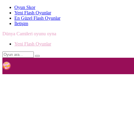
Oyun Skor
Yeni Flash Oyunlar
En Güzel Flash Oyunlar
İletişim
Dünya Camileri oyunu oyna
Yeni Flash Oyunlar