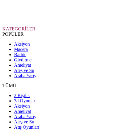
KATEGORİLER
POPÜLER
Aksiyon
Macera
Barbie
Giydirme
Ameliyat
Ateş ve Su
Araba Yarış
TÜMÜ
2 Kişilik
3d Oyunlar
Aksiyon
Ameliyat
Araba Yarış
Ateş ve Su
Atış Oyunları