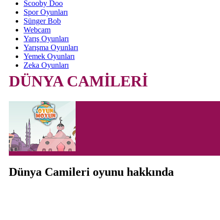
Scooby Doo
Spor Oyunları
Sünger Bob
Webcam
Yarış Oyunları
Yarışma Oyunları
Yemek Oyunları
Zeka Oyunları
DÜNYA CAMİLERİ
Dünya Camileri oyunu hakkında