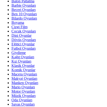
Balon Patlatma
Barbie Oyunları
Beceri Oyunları
Ben 10 Oyunları
Bilardo Oyunları
Boyama
Çizgi Film
Çocuk Oyunları
Dini Oyunlar
Dövüş Oyunları
Eğitici Oyunlar
Futbol Oyunları
Giydirme
Kağıt Oyunları
Kız Oyunları
Klasik Oyunlar
Komik Oyunlar
Macera Oyunları
Makyaj Oyunları
Manken Oyunları
Mario Oyunları
Motor Oyunları
Müzik Oyunları
Oda Oyunları
Savas Oyunları