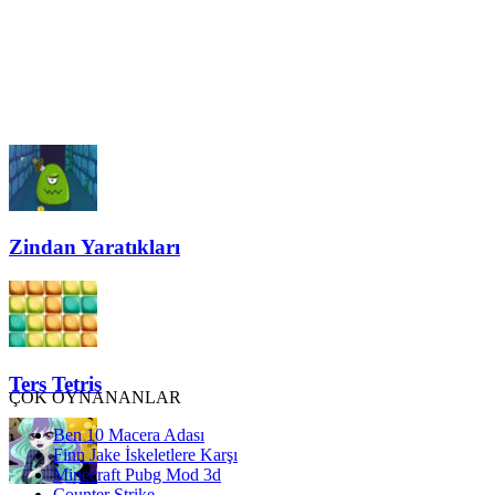
Zindan Yaratıkları
Ters Tetris
ÇOK OYNANANLAR
Ben 10 Macera Adası
Finn Jake İskeletlere Karşı
Minecraft Pubg Mod 3d
Counter Strike