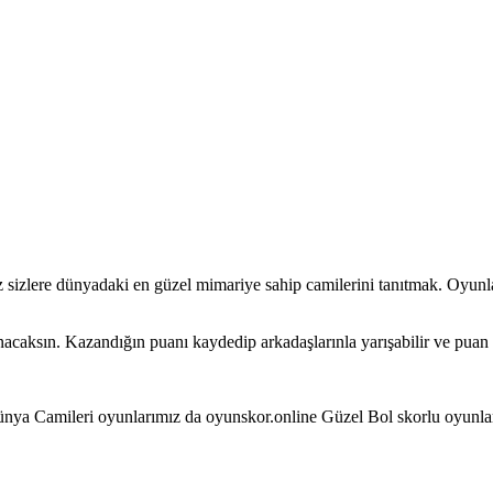
z sizlere dünyadaki en güzel mimariye sahip camilerini tanıtmak. Oyunlar
caksın. Kazandığın puanı kaydedip arkadaşlarınla yarışabilir ve puan s
ünya Camileri oyunlarımız da oyunskor.online Güzel Bol skorlu oyunlar