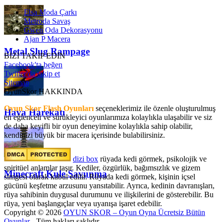
Elsa Moda Çarkı
Metroda Savaş
Gwen Oda Dekorasyonu
Ajan P Macera
Metal Slug Rampage
BİZİ TAKİP EDİN
Facebook'ta beğen
Twitter'da takip et
Sitemap
OyunSkor HAKKINDA
Oyun Skor Flash Oyunları
seçeneklerimiz ile özenle oluşturulmuş
Hava Harekatı
en eğlenceli ve sürükleyici oyunlarımıza kolaylıkla ulaşabilir ve siz
de daha keyifli bir oyun deneyimine kolaylıkla sahip olabilir,
kendinizi büyük bir macera içerisinde bulabilirsiniz.
dizi box
rüyada kedi görmek​, psikolojik ve
spiritüel anlamlar taşır. Kediler, özgürlük, bağımsızlık ve gizem
Minecraft Kule Savunma
simgesi olarak kabul edilir. Rüyada kedi görmek, kişinin içsel
gücünü keşfetme arzusunu yansıtabilir. Ayrıca, kedinin davranışları,
rüya sahibinin duygusal durumunu ve ilişkilerini de gösterebilir. Bu
rüya, yeni başlangıçlar veya uyanışa işaret edebilir.
Copyright © 2026
OYUN SKOR – Oyun Oyna Ücretsiz Bütün
Oyunlar
- Tüm hakları saklıdır.