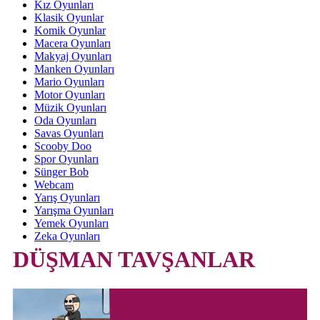
Kız Oyunları
Klasik Oyunlar
Komik Oyunlar
Macera Oyunları
Makyaj Oyunları
Manken Oyunları
Mario Oyunları
Motor Oyunları
Müzik Oyunları
Oda Oyunları
Savas Oyunları
Scooby Doo
Spor Oyunları
Sünger Bob
Webcam
Yarış Oyunları
Yarışma Oyunları
Yemek Oyunları
Zeka Oyunları
DÜŞMAN TAVŞANLAR