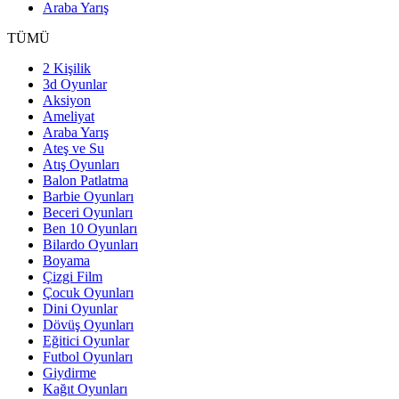
Araba Yarış
TÜMÜ
2 Kişilik
3d Oyunlar
Aksiyon
Ameliyat
Araba Yarış
Ateş ve Su
Atış Oyunları
Balon Patlatma
Barbie Oyunları
Beceri Oyunları
Ben 10 Oyunları
Bilardo Oyunları
Boyama
Çizgi Film
Çocuk Oyunları
Dini Oyunlar
Dövüş Oyunları
Eğitici Oyunlar
Futbol Oyunları
Giydirme
Kağıt Oyunları