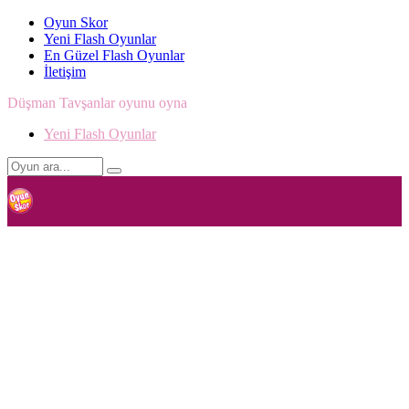
Oyun Skor
Yeni Flash Oyunlar
En Güzel Flash Oyunlar
İletişim
Düşman Tavşanlar oyunu oyna
Yeni Flash Oyunlar