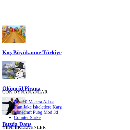
Koş Büyükanne Türkiye
Ölümcül Pirana
ÇOK OYNANANLAR
Ben 10 Macera Adası
Finn Jake İskeletlere Karşı
Minecraft Pubg Mod 3d
Counter Strike
Buzda Dans
YENİ EKLENENLER