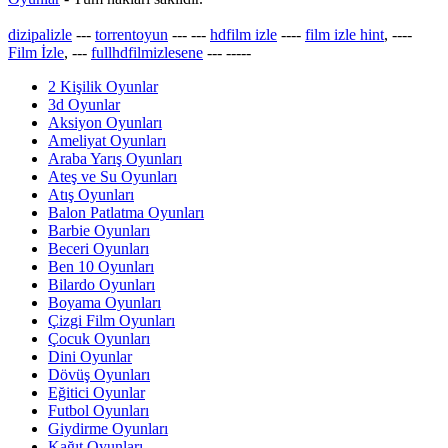
dizipalizle
---
torrentoyun
---
---
hdfilm izle
----
film izle hint
, ----
Film İzle
, ---
fullhdfilmizlesene
---
-----
2 Kişilik Oyunlar
3d Oyunlar
Aksiyon Oyunları
Ameliyat Oyunları
Araba Yarış Oyunları
Ateş ve Su Oyunları
Atış Oyunları
Balon Patlatma Oyunları
Barbie Oyunları
Beceri Oyunları
Ben 10 Oyunları
Bilardo Oyunları
Boyama Oyunları
Çizgi Film Oyunları
Çocuk Oyunları
Dini Oyunlar
Dövüş Oyunları
Eğitici Oyunlar
Futbol Oyunları
Giydirme Oyunları
Kağıt Oyunları