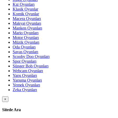
Kız Oyunları
Klasik Oyunlar
Komik Oyunlar
Macera Oyunları
Makyaj Oyunları
Manken Oyunları
Mario Oyunları
Motor Oyunları
Müzik Oyunları
Oda Oyunları
Savas Oyunları
Scooby Doo Oyunları
Spor Oyunları
Sünger Bob Oyunları
Webcam Oyunları
Yarış Oyunları
Yarışma Oyunları
Yemek Oyunları
Zeka Oyunları
×
Sitede Ara