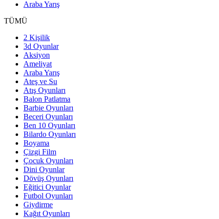
Araba Yarış
TÜMÜ
2 Kişilik
3d Oyunlar
Aksiyon
Ameliyat
Araba Yarış
Ateş ve Su
Atış Oyunları
Balon Patlatma
Barbie Oyunları
Beceri Oyunları
Ben 10 Oyunları
Bilardo Oyunları
Boyama
Çizgi Film
Çocuk Oyunları
Dini Oyunlar
Dövüş Oyunları
Eğitici Oyunlar
Futbol Oyunları
Giydirme
Kağıt Oyunları