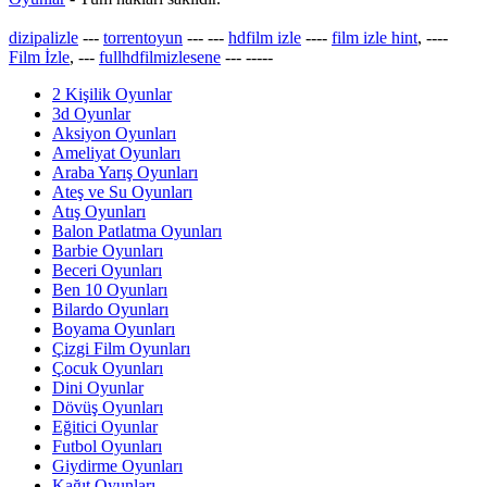
dizipalizle
---
torrentoyun
---
---
hdfilm izle
----
film izle hint
, ----
Film İzle
, ---
fullhdfilmizlesene
---
-----
2 Kişilik Oyunlar
3d Oyunlar
Aksiyon Oyunları
Ameliyat Oyunları
Araba Yarış Oyunları
Ateş ve Su Oyunları
Atış Oyunları
Balon Patlatma Oyunları
Barbie Oyunları
Beceri Oyunları
Ben 10 Oyunları
Bilardo Oyunları
Boyama Oyunları
Çizgi Film Oyunları
Çocuk Oyunları
Dini Oyunlar
Dövüş Oyunları
Eğitici Oyunlar
Futbol Oyunları
Giydirme Oyunları
Kağıt Oyunları