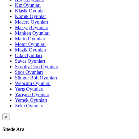
Kız Oyunları
Klasik Oyunlar
Komik Oyunlar
Macera Oyunları
Makyaj Oyunları
Manken Oyunları
Mario Oyunları
Motor Oyunları
Müzik Oyunları
Oda Oyunları
Savas Oyunları
Scooby Doo Oyunları
Spor Oyunları
Sünger Bob Oyunları
Webcam Oyunları
Yarış Oyunları
Yarışma Oyunları
Yemek Oyunları
Zeka Oyunları
×
Sitede Ara