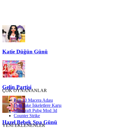
Katie Düğün Günü
Gelin Partisi
ÇOK OYNANANLAR
Ben 10 Macera Adası
Finn Jake İskeletlere Karşı
Minecraft Pubg Mod 3d
Counter Strike
Hazel Bebek Spa Günü
YENİ EKLENENLER