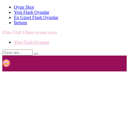
Oyun Skor
Yeni Flash Oyunlar
En Güzel Flash Oyunlar
İletişim
Eliza Gizli Elbise oyunu oyna
Yeni Flash Oyunlar