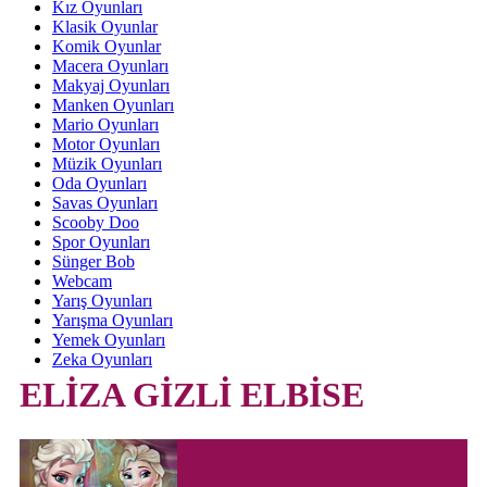
Kız Oyunları
Klasik Oyunlar
Komik Oyunlar
Macera Oyunları
Makyaj Oyunları
Manken Oyunları
Mario Oyunları
Motor Oyunları
Müzik Oyunları
Oda Oyunları
Savas Oyunları
Scooby Doo
Spor Oyunları
Sünger Bob
Webcam
Yarış Oyunları
Yarışma Oyunları
Yemek Oyunları
Zeka Oyunları
ELİZA GİZLİ ELBİSE