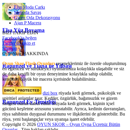
Elsa Moda Çarkı
Metroda Savaş
Gwen Oda Dekorasyonu
Ajan P Macera
Elsa Yüz Boyama
BİZİ TAKİP EDİN
Facebook'ta beğen
Twitter'da takip et
Sitemap
OyunSkor HAKKINDA
Oyun Skor Flash Oyunları
seçeneklerimiz ile özenle oluşturulmuş
Rapunzel ve Tiana ile Yılbaşı
en eğlenceli ve sürükleyici oyunlarımıza kolaylıkla ulaşabilir ve siz
de daha keyifli bir oyun deneyimine kolaylıkla sahip olabilir,
kendinizi büyük bir macera içerisinde bulabilirsiniz.
dizi box
rüyada kedi görmek​, psikolojik ve
spiritüel anlamlar taşır. Kediler, özgürlük, bağımsızlık ve gizem
Rapunzel Ev Temizliği
simgesi olarak kabul edilir. Rüyada kedi görmek, kişinin içsel
gücünü keşfetme arzusunu yansıtabilir. Ayrıca, kedinin davranışları,
rüya sahibinin duygusal durumunu ve ilişkilerini de gösterebilir. Bu
rüya, yeni başlangıçlar veya uyanışa işaret edebilir.
Copyright © 2026
OYUN SKOR – Oyun Oyna Ücretsiz Bütün
Oyunlar
- Tüm hakları saklıdır.