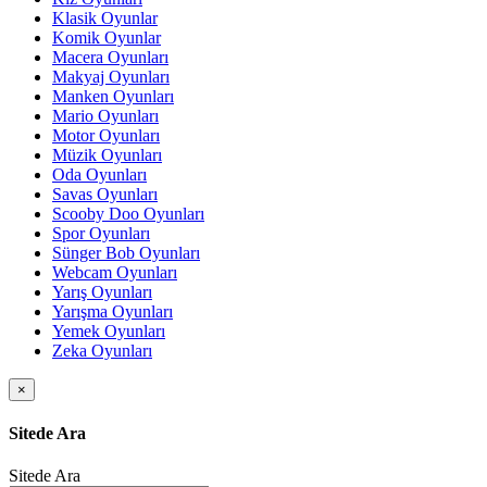
Klasik Oyunlar
Komik Oyunlar
Macera Oyunları
Makyaj Oyunları
Manken Oyunları
Mario Oyunları
Motor Oyunları
Müzik Oyunları
Oda Oyunları
Savas Oyunları
Scooby Doo Oyunları
Spor Oyunları
Sünger Bob Oyunları
Webcam Oyunları
Yarış Oyunları
Yarışma Oyunları
Yemek Oyunları
Zeka Oyunları
×
Sitede Ara
Sitede Ara