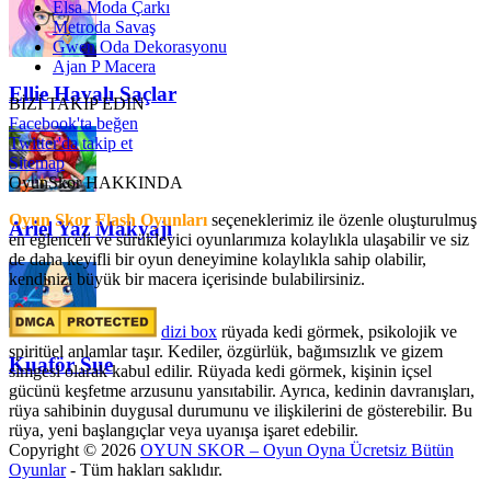
Elsa Moda Çarkı
Metroda Savaş
Gwen Oda Dekorasyonu
Ajan P Macera
Ellie Havalı Saçlar
BİZİ TAKİP EDİN
Facebook'ta beğen
Twitter'da takip et
Sitemap
OyunSkor HAKKINDA
Oyun Skor Flash Oyunları
seçeneklerimiz ile özenle oluşturulmuş
Ariel Yaz Makyajı
en eğlenceli ve sürükleyici oyunlarımıza kolaylıkla ulaşabilir ve siz
de daha keyifli bir oyun deneyimine kolaylıkla sahip olabilir,
kendinizi büyük bir macera içerisinde bulabilirsiniz.
dizi box
rüyada kedi görmek​, psikolojik ve
spiritüel anlamlar taşır. Kediler, özgürlük, bağımsızlık ve gizem
Kuaför Sue
simgesi olarak kabul edilir. Rüyada kedi görmek, kişinin içsel
gücünü keşfetme arzusunu yansıtabilir. Ayrıca, kedinin davranışları,
rüya sahibinin duygusal durumunu ve ilişkilerini de gösterebilir. Bu
rüya, yeni başlangıçlar veya uyanışa işaret edebilir.
Copyright © 2026
OYUN SKOR – Oyun Oyna Ücretsiz Bütün
Oyunlar
- Tüm hakları saklıdır.