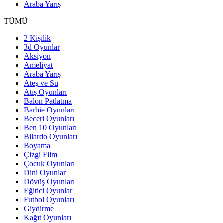
Araba Yarış
TÜMÜ
2 Kişilik
3d Oyunlar
Aksiyon
Ameliyat
Araba Yarış
Ateş ve Su
Atış Oyunları
Balon Patlatma
Barbie Oyunları
Beceri Oyunları
Ben 10 Oyunları
Bilardo Oyunları
Boyama
Çizgi Film
Çocuk Oyunları
Dini Oyunlar
Dövüş Oyunları
Eğitici Oyunlar
Futbol Oyunları
Giydirme
Kağıt Oyunları