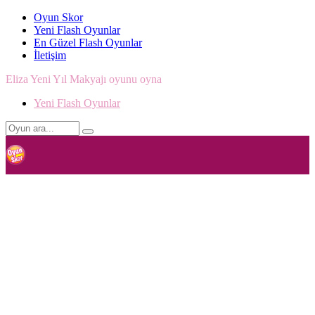
Oyun Skor
Yeni Flash Oyunlar
En Güzel Flash Oyunlar
İletişim
Eliza Yeni Yıl Makyajı oyunu oyna
Yeni Flash Oyunlar