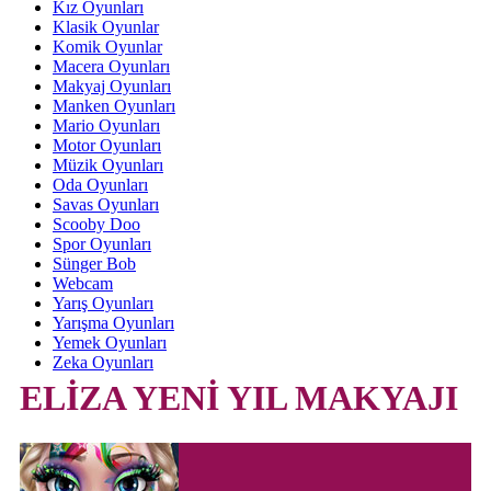
Kız Oyunları
Klasik Oyunlar
Komik Oyunlar
Macera Oyunları
Makyaj Oyunları
Manken Oyunları
Mario Oyunları
Motor Oyunları
Müzik Oyunları
Oda Oyunları
Savas Oyunları
Scooby Doo
Spor Oyunları
Sünger Bob
Webcam
Yarış Oyunları
Yarışma Oyunları
Yemek Oyunları
Zeka Oyunları
ELİZA YENİ YIL MAKYAJI