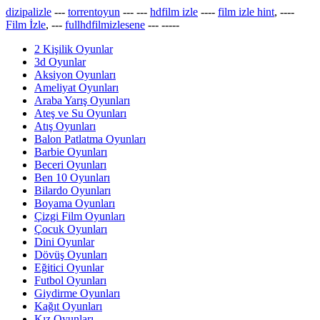
dizipalizle
---
torrentoyun
---
---
hdfilm izle
----
film izle hint
, ----
Film İzle
, ---
fullhdfilmizlesene
---
-----
2 Kişilik Oyunlar
3d Oyunlar
Aksiyon Oyunları
Ameliyat Oyunları
Araba Yarış Oyunları
Ateş ve Su Oyunları
Atış Oyunları
Balon Patlatma Oyunları
Barbie Oyunları
Beceri Oyunları
Ben 10 Oyunları
Bilardo Oyunları
Boyama Oyunları
Çizgi Film Oyunları
Çocuk Oyunları
Dini Oyunlar
Dövüş Oyunları
Eğitici Oyunlar
Futbol Oyunları
Giydirme Oyunları
Kağıt Oyunları
Kız Oyunları