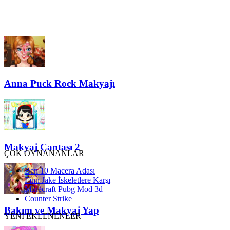
Anna Puck Rock Makyajı
Makyaj Çantası 2
ÇOK OYNANANLAR
Ben 10 Macera Adası
Finn Jake İskeletlere Karşı
Minecraft Pubg Mod 3d
Counter Strike
Bakım ve Makyaj Yap
YENİ EKLENENLER