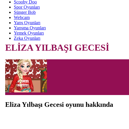
Scooby Doo
Spor Oyunları
Sünger Bob
Webcam
Yarış Oyunları
Yarışma Oyunları
Yemek Oyunları
Zeka Oyunları
ELİZA YILBAŞI GECESİ
Eliza Yılbaşı Gecesi oyunu hakkında