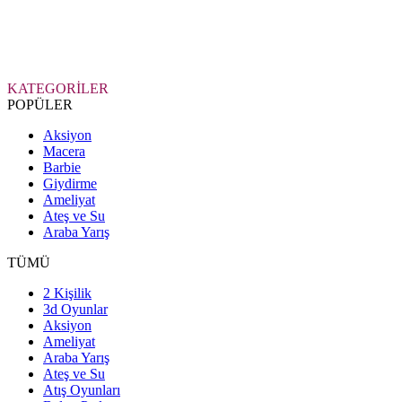
KATEGORİLER
POPÜLER
Aksiyon
Macera
Barbie
Giydirme
Ameliyat
Ateş ve Su
Araba Yarış
TÜMÜ
2 Kişilik
3d Oyunlar
Aksiyon
Ameliyat
Araba Yarış
Ateş ve Su
Atış Oyunları