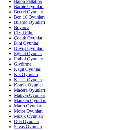
Balon Patlatma
Barbie Oyunları
Beceri Oyunları
Ben 10 Oyunları
Bilardo Oyunları
Boyama
Çizgi Film
Çocuk Oyunları
Dini Oyunlar
Dövüş Oyunları
Eğitici Oyunlar
Futbol Oyunları
Giydirme
Kağıt Oyunları
Kız Oyunları
Klasik Oyunlar
Komik Oyunlar
Macera Oyunları
Makyaj Oyunları
Manken Oyunları
Mario Oyunları
Motor Oyunları
Müzik Oyunları
Oda Oyunları
Savas Oyunları