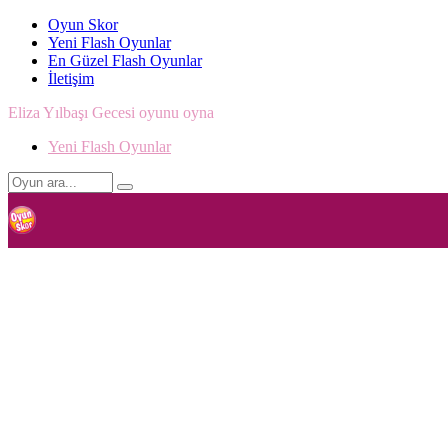
Oyun Skor
Yeni Flash Oyunlar
En Güzel Flash Oyunlar
İletişim
Eliza Yılbaşı Gecesi oyunu oyna
Yeni Flash Oyunlar