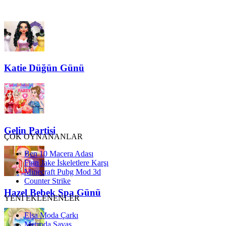
Katie Düğün Günü
Gelin Partisi
ÇOK OYNANANLAR
Ben 10 Macera Adası
Finn Jake İskeletlere Karşı
Minecraft Pubg Mod 3d
Counter Strike
Hazel Bebek Spa Günü
YENİ EKLENENLER
Elsa Moda Çarkı
Metroda Savaş