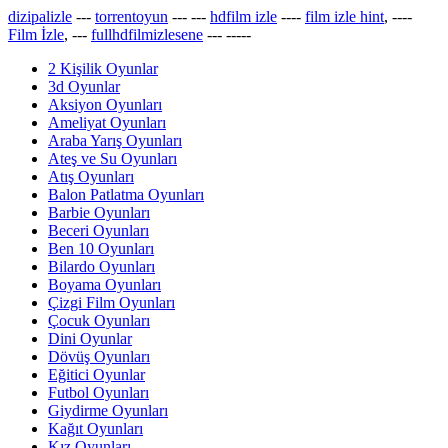
dizipalizle
---
torrentoyun
---
---
hdfilm izle
----
film izle hint
, ----
Film İzle
, ---
fullhdfilmizlesene
---
-----
2 Kişilik Oyunlar
3d Oyunlar
Aksiyon Oyunları
Ameliyat Oyunları
Araba Yarış Oyunları
Ateş ve Su Oyunları
Atış Oyunları
Balon Patlatma Oyunları
Barbie Oyunları
Beceri Oyunları
Ben 10 Oyunları
Bilardo Oyunları
Boyama Oyunları
Çizgi Film Oyunları
Çocuk Oyunları
Dini Oyunlar
Dövüş Oyunları
Eğitici Oyunlar
Futbol Oyunları
Giydirme Oyunları
Kağıt Oyunları
Kız Oyunları