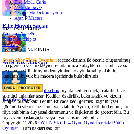
Elsa Moda Çarkı
Metroda Savaş
Gwen Oda Dekorasyonu
Ajan P Macera
Ellie Havalı Saçlar
BİZİ TAKİP EDİN
Facebook'ta beğen
Twitter'da takip et
Sitemap
OyunSkor HAKKINDA
Oyun Skor Flash Oyunları
seçeneklerimiz ile özenle oluşturulmuş
Ariel Yaz Makyajı
en eğlenceli ve sürükleyici oyunlarımıza kolaylıkla ulaşabilir ve siz
de daha keyifli bir oyun deneyimine kolaylıkla sahip olabilir,
kendinizi büyük bir macera içerisinde bulabilirsiniz.
dizi box
rüyada kedi görmek​, psikolojik ve
spiritüel anlamlar taşır. Kediler, özgürlük, bağımsızlık ve gizem
Kuaför Sue
simgesi olarak kabul edilir. Rüyada kedi görmek, kişinin içsel
gücünü keşfetme arzusunu yansıtabilir. Ayrıca, kedinin davranışları,
rüya sahibinin duygusal durumunu ve ilişkilerini de gösterebilir. Bu
rüya, yeni başlangıçlar veya uyanışa işaret edebilir.
Copyright © 2026
OYUN SKOR – Oyun Oyna Ücretsiz Bütün
Oyunlar
- Tüm hakları saklıdır.