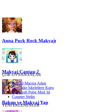
Anna Puck Rock Makyajı
Makyaj Çantası 2
ÇOK OYNANANLAR
Ben 10 Macera Adası
Finn Jake İskeletlere Karşı
Minecraft Pubg Mod 3d
Counter Strike
Bakım ve Makyaj Yap
YENİ EKLENENLER