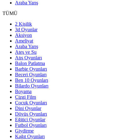
Araba Yarış
TÜMÜ
2 Kişilik
3d Oyunlar
Aksiyon
Ameliyat
Araba Yarış
Ateş ve Su
Atış Oyunları
Balon Patlatma
Barbie Oyunları
Beceri Oyunları
Ben 10 Oyunları
Bilardo Oyunları
Boyama
Çizgi Film
Çocuk Oyunları
Dini Oyunlar
Dövüş Oyunları
Eğitici Oyunlar
Futbol Oyunları
Giydirme
Kağıt Oyunları