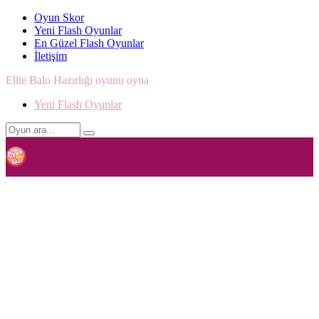
Oyun Skor
Yeni Flash Oyunlar
En Güzel Flash Oyunlar
İletişim
Ellie Balo Hazırlığı oyunu oyna
Yeni Flash Oyunlar