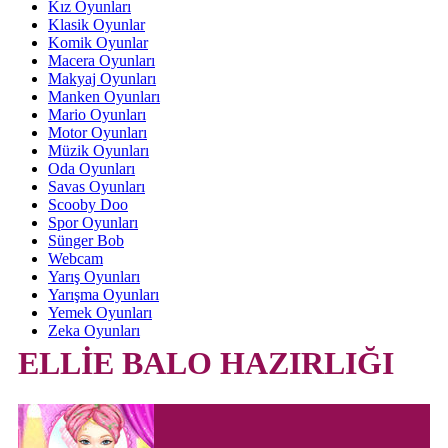
Kız Oyunları
Klasik Oyunlar
Komik Oyunlar
Macera Oyunları
Makyaj Oyunları
Manken Oyunları
Mario Oyunları
Motor Oyunları
Müzik Oyunları
Oda Oyunları
Savas Oyunları
Scooby Doo
Spor Oyunları
Sünger Bob
Webcam
Yarış Oyunları
Yarışma Oyunları
Yemek Oyunları
Zeka Oyunları
ELLİE BALO HAZIRLIĞI