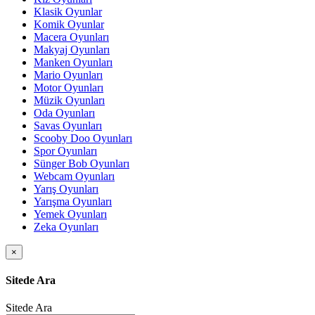
Klasik Oyunlar
Komik Oyunlar
Macera Oyunları
Makyaj Oyunları
Manken Oyunları
Mario Oyunları
Motor Oyunları
Müzik Oyunları
Oda Oyunları
Savas Oyunları
Scooby Doo Oyunları
Spor Oyunları
Sünger Bob Oyunları
Webcam Oyunları
Yarış Oyunları
Yarışma Oyunları
Yemek Oyunları
Zeka Oyunları
×
Sitede Ara
Sitede Ara