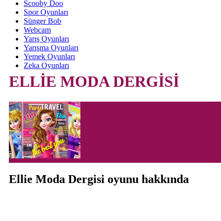
Scooby Doo
Spor Oyunları
Sünger Bob
Webcam
Yarış Oyunları
Yarışma Oyunları
Yemek Oyunları
Zeka Oyunları
ELLİE MODA DERGİSİ
Ellie Moda Dergisi oyunu hakkında