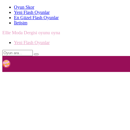
Oyun Skor
Yeni Flash Oyunlar
En Güzel Flash Oyunlar
İletişim
Ellie Moda Dergisi oyunu oyna
Yeni Flash Oyunlar