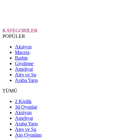
KATEGORİLER
POPÜLER
Aksiyon
Macera
Barbie
Giydirme
Ameliyat
Ateş ve Su
Araba Yarış
TÜMÜ
2 Kişilik
3d Oyunlar
Aksiyon
Ameliyat
Araba Yarış
Ateş ve Su
Atış Oyunları