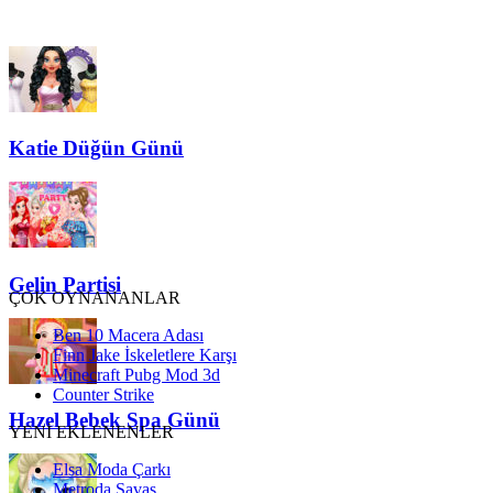
Katie Düğün Günü
Gelin Partisi
ÇOK OYNANANLAR
Ben 10 Macera Adası
Finn Jake İskeletlere Karşı
Minecraft Pubg Mod 3d
Counter Strike
Hazel Bebek Spa Günü
YENİ EKLENENLER
Elsa Moda Çarkı
Metroda Savaş