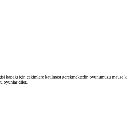
isi kapağı için çekimlere katılması gerekmektedir. oyunumuzu mause ku
u oyunlar diler..