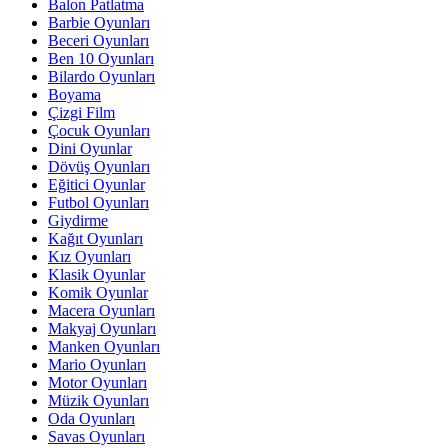
Balon Patlatma
Barbie Oyunları
Beceri Oyunları
Ben 10 Oyunları
Bilardo Oyunları
Boyama
Çizgi Film
Çocuk Oyunları
Dini Oyunlar
Dövüş Oyunları
Eğitici Oyunlar
Futbol Oyunları
Giydirme
Kağıt Oyunları
Kız Oyunları
Klasik Oyunlar
Komik Oyunlar
Macera Oyunları
Makyaj Oyunları
Manken Oyunları
Mario Oyunları
Motor Oyunları
Müzik Oyunları
Oda Oyunları
Savas Oyunları