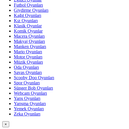
Futbol Oyunları
Giydirme Oyunları
Kağıt Oyunları
Kız Oyunları
Klasik Oyunlar
Komik Oyunlar
Macera Oyunları
Makyaj Oyunları
Manken Oyunları
Mario Oyunları
Motor Oyunları
Müzik Oyunları
Oda Oyunları
Savas Oyunları
Scooby Doo Oyunları
Spor Oyunları
Sünger Bob Oyunları
Webcam Oyunları
Yarış Oyunları
Yarışma Oyunları
Yemek Oyunları
Zeka Oyunları
×