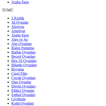
Araba Yarış
TÜMÜ
2 Kişilik
3d Oyunlar
Aksiyon
Ameliyat
Araba Yarış
Ateş ve Su
Atış Oyunları
Balon Patlatma
Barbie Oyunları
Beceri Oyunları
Ben 10 Oyunları
Bilardo Oyunları
Boyama
Çizgi Film
Çocuk Oyunları
Dini Oyunlar
Dövüş Oyunları
Eğitici Oyunlar
Futbol Oyunları
Giydirme
Kağıt Oyunları