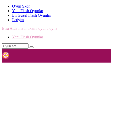
Oyun Skor
Yeni Flash Oyunlar
En Güzel Flash Oyunlar
İletişim
Elsa Aldatma İntikamı oyunu oyna
Yeni Flash Oyunlar