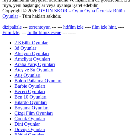
rüya, yeni başlangıçlar veya uyanışa işaret edebilir.
Copyright © 2026
OYUN SKOR – Oyun Oyna Ücretsiz Bütün
Oyunlar
- Tüm hakları saklıdır.
dizipalizle
---
torrentoyun
---
---
hdfilm izle
----
film izle hint
, ----
Film İzle
, ---
fullhdfilmizlesene
---
-----
2 Kişilik Oyunlar
3d Oyunlar
Aksiyon Oyunları
Ameliyat Oyunları
Araba Yarış Oyunları
Ateş ve Su Oyunları
Atış Oyunları
Balon Patlatma Oyunları
Barbie Oyunları
Beceri Oyunları
Ben 10 Oyunları
Bilardo Oyunları
Boyama Oyunları
Çizgi Film Oyunları
Çocuk Oyunları
Dini Oyunlar
Dövüş Oyunları
Eğitici Oyunlar