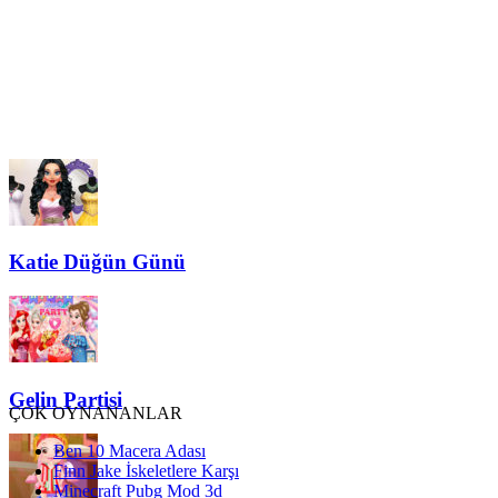
Katie Düğün Günü
Gelin Partisi
ÇOK OYNANANLAR
Ben 10 Macera Adası
Finn Jake İskeletlere Karşı
Minecraft Pubg Mod 3d