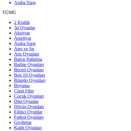
Araba Yarış
TÜMÜ
2 Kişilik
3d Oyunlar
Aksiyon
Ameliyat
Araba Yarış
Ateş ve Su
Atış Oyunları
Balon Patlatma
Barbie Oyunları
Beceri Oyunları
Ben 10 Oyunları
Bilardo Oyunları
Boyama
Çizgi Film
Çocuk Oyunları
Dini Oyunlar
Dövüş Oyunları
Eğitici Oyunlar
Futbol Oyunları
Giydirme
Kağıt Oyunları