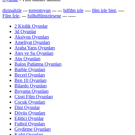
dizipalizle
---
torrentoyun
---
---
hdfilm izle
----
film izle hint
, ----
Film İzle
, ---
fullhdfilmizlesene
---
-----
2 Kişilik Oyunlar
3d Oyunlar
Aksiyon Oyunları
Ameliyat Oyunları
Araba Yarış Oyunları
Ateş ve Su Oyunları
Atış Oyunları
Balon Patlatma Oyunları
Barbie Oyunları
Beceri Oyunları
Ben 10 Oyunları
Bilardo Oyunları
Boyama Oyunları
Çizgi Film Oyunları
Çocuk Oyunları
Dini Oyunlar
Dövüş Oyunları
Eğitici Oyunlar
Futbol Oyunları
Giydirme Oyunları
Kağıt Oyunları