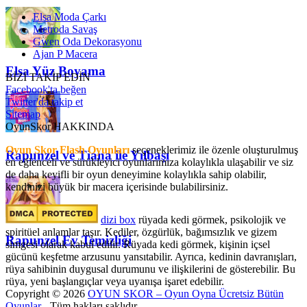
Elsa Moda Çarkı
Metroda Savaş
Gwen Oda Dekorasyonu
Ajan P Macera
Elsa Yüz Boyama
BİZİ TAKİP EDİN
Facebook'ta beğen
Twitter'da takip et
Sitemap
OyunSkor HAKKINDA
Oyun Skor Flash Oyunları
seçeneklerimiz ile özenle oluşturulmuş
Rapunzel ve Tiana ile Yılbaşı
en eğlenceli ve sürükleyici oyunlarımıza kolaylıkla ulaşabilir ve siz
de daha keyifli bir oyun deneyimine kolaylıkla sahip olabilir,
kendinizi büyük bir macera içerisinde bulabilirsiniz.
dizi box
rüyada kedi görmek​, psikolojik ve
spiritüel anlamlar taşır. Kediler, özgürlük, bağımsızlık ve gizem
Rapunzel Ev Temizliği
simgesi olarak kabul edilir. Rüyada kedi görmek, kişinin içsel
gücünü keşfetme arzusunu yansıtabilir. Ayrıca, kedinin davranışları,
rüya sahibinin duygusal durumunu ve ilişkilerini de gösterebilir. Bu
rüya, yeni başlangıçlar veya uyanışa işaret edebilir.
Copyright © 2026
OYUN SKOR – Oyun Oyna Ücretsiz Bütün
Oyunlar
- Tüm hakları saklıdır.