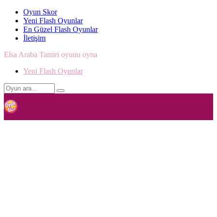
Oyun Skor
Yeni Flash Oyunlar
En Güzel Flash Oyunlar
İletişim
Elsa Araba Tamiri oyunu oyna
Yeni Flash Oyunlar