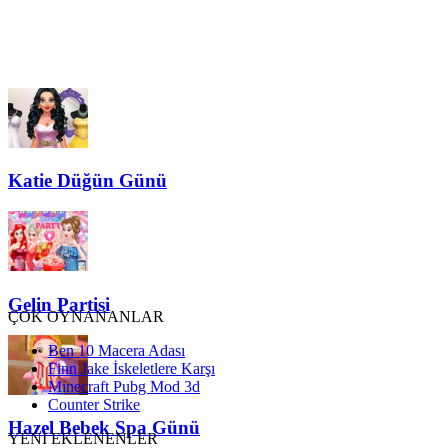
Katie Düğün Günü
Gelin Partisi
ÇOK OYNANANLAR
Ben 10 Macera Adası
Finn Jake İskeletlere Karşı
Minecraft Pubg Mod 3d
Counter Strike
Hazel Bebek Spa Günü
YENİ EKLENENLER