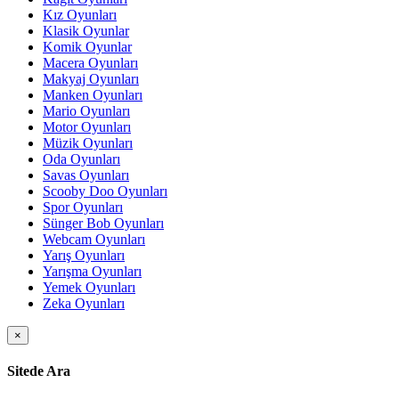
Kız Oyunları
Klasik Oyunlar
Komik Oyunlar
Macera Oyunları
Makyaj Oyunları
Manken Oyunları
Mario Oyunları
Motor Oyunları
Müzik Oyunları
Oda Oyunları
Savas Oyunları
Scooby Doo Oyunları
Spor Oyunları
Sünger Bob Oyunları
Webcam Oyunları
Yarış Oyunları
Yarışma Oyunları
Yemek Oyunları
Zeka Oyunları
×
Sitede Ara