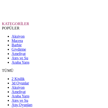
KATEGORİLER
POPÜLER
Aksiyon
Macera
Barbie
Giydirme
Ameliyat
Ateş ve Su
Araba Yarış
TÜMÜ
2 Kişilik
3d Oyunlar
Aksiyon
Ameliyat
Araba Yarış
Ateş ve Su
Atış Oyunları