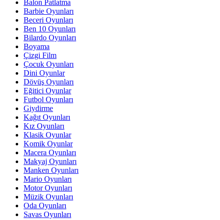
Balon Patlatma
Barbie Oyunları
Beceri Oyunları
Ben 10 Oyunları
Bilardo Oyunları
Boyama
Çizgi Film
Çocuk Oyunları
Dini Oyunlar
Dövüş Oyunları
Eğitici Oyunlar
Futbol Oyunları
Giydirme
Kağıt Oyunları
Kız Oyunları
Klasik Oyunlar
Komik Oyunlar
Macera Oyunları
Makyaj Oyunları
Manken Oyunları
Mario Oyunları
Motor Oyunları
Müzik Oyunları
Oda Oyunları
Savas Oyunları