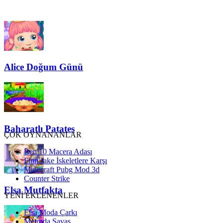
Alice Doğum Günü
Baharatlı Patates
ÇOK OYNANANLAR
Ben 10 Macera Adası
Finn Jake İskeletlere Karşı
Minecraft Pubg Mod 3d
Counter Strike
Elsa Mutfakta
YENİ EKLENENLER
Elsa Moda Çarkı
Metroda Savaş