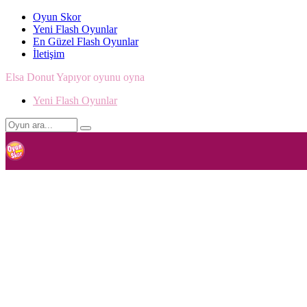
Oyun Skor
Yeni Flash Oyunlar
En Güzel Flash Oyunlar
İletişim
Elsa Donut Yapıyor oyunu oyna
Yeni Flash Oyunlar