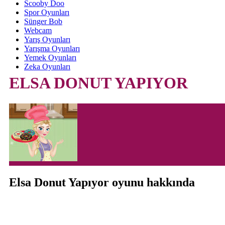
Scooby Doo
Spor Oyunları
Sünger Bob
Webcam
Yarış Oyunları
Yarışma Oyunları
Yemek Oyunları
Zeka Oyunları
ELSA DONUT YAPIYOR
Elsa Donut Yapıyor oyunu hakkında