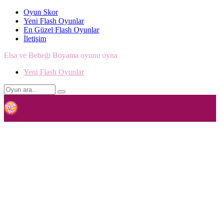
Oyun Skor
Yeni Flash Oyunlar
En Güzel Flash Oyunlar
İletişim
Elsa ve Bebeği Boyama oyunu oyna
Yeni Flash Oyunlar