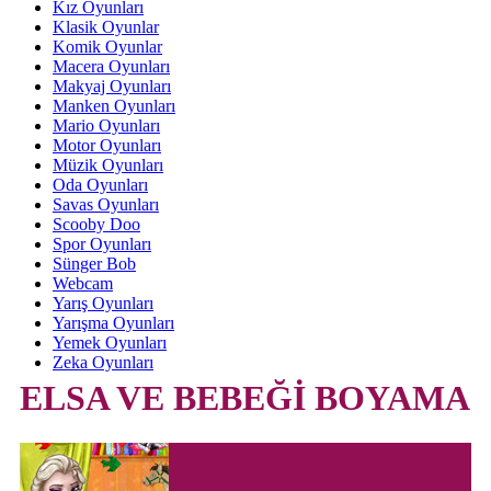
Kız Oyunları
Klasik Oyunlar
Komik Oyunlar
Macera Oyunları
Makyaj Oyunları
Manken Oyunları
Mario Oyunları
Motor Oyunları
Müzik Oyunları
Oda Oyunları
Savas Oyunları
Scooby Doo
Spor Oyunları
Sünger Bob
Webcam
Yarış Oyunları
Yarışma Oyunları
Yemek Oyunları
Zeka Oyunları
ELSA VE BEBEĞİ BOYAMA