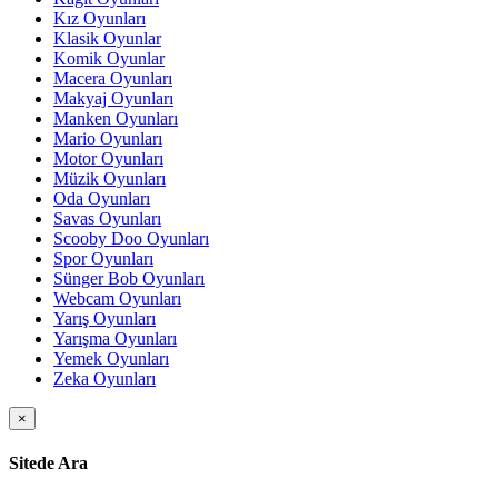
Kız Oyunları
Klasik Oyunlar
Komik Oyunlar
Macera Oyunları
Makyaj Oyunları
Manken Oyunları
Mario Oyunları
Motor Oyunları
Müzik Oyunları
Oda Oyunları
Savas Oyunları
Scooby Doo Oyunları
Spor Oyunları
Sünger Bob Oyunları
Webcam Oyunları
Yarış Oyunları
Yarışma Oyunları
Yemek Oyunları
Zeka Oyunları
×
Sitede Ara