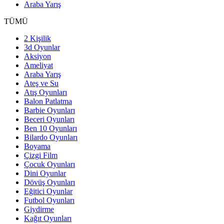
Araba Yarış
TÜMÜ
2 Kişilik
3d Oyunlar
Aksiyon
Ameliyat
Araba Yarış
Ateş ve Su
Atış Oyunları
Balon Patlatma
Barbie Oyunları
Beceri Oyunları
Ben 10 Oyunları
Bilardo Oyunları
Boyama
Çizgi Film
Çocuk Oyunları
Dini Oyunlar
Dövüş Oyunları
Eğitici Oyunlar
Futbol Oyunları
Giydirme
Kağıt Oyunları