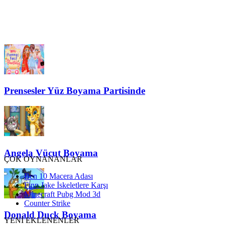
Prensesler Yüz Boyama Partisinde
Angela Vücut Boyama
ÇOK OYNANANLAR
Ben 10 Macera Adası
Finn Jake İskeletlere Karşı
Minecraft Pubg Mod 3d
Counter Strike
Donald Duck Boyama
YENİ EKLENENLER