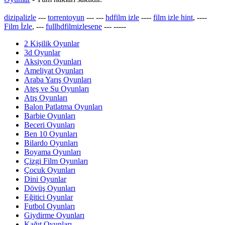
dizipalizle
---
torrentoyun
---
---
hdfilm izle
----
film izle hint
, ----
Film İzle
, ---
fullhdfilmizlesene
---
-----
2 Kişilik Oyunlar
3d Oyunlar
Aksiyon Oyunları
Ameliyat Oyunları
Araba Yarış Oyunları
Ateş ve Su Oyunları
Atış Oyunları
Balon Patlatma Oyunları
Barbie Oyunları
Beceri Oyunları
Ben 10 Oyunları
Bilardo Oyunları
Boyama Oyunları
Çizgi Film Oyunları
Çocuk Oyunları
Dini Oyunlar
Dövüş Oyunları
Eğitici Oyunlar
Futbol Oyunları
Giydirme Oyunları
Kağıt Oyunları