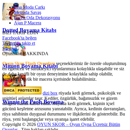
Elsa Moda Çarkı
Metroda Savaş
Gwen Oda Dekorasyonu
Ajan P Macera
Dotted Boyama Kitabı
BİZİ TAKİP EDİN
Facebook'ta beğen
Twitter'da takip et
Sitemap
OyunSkor HAKKINDA
Oyun Skor Flash Oyunları
seçeneklerimiz ile özenle oluşturulmuş
Minion Boyama Kitabı
en eğlenceli ve sürükleyici oyunlarımıza kolaylıkla ulaşabilir ve siz
de daha keyifli bir oyun deneyimine kolaylıkla sahip olabilir,
kendinizi büyük bir macera içerisinde bulabilirsiniz.
dizi box
rüyada kedi görmek​, psikolojik ve
spiritüel anlamlar taşır. Kediler, özgürlük, bağımsızlık ve gizem
Winnie the Pooh Boyama
simgesi olarak kabul edilir. Rüyada kedi görmek, kişinin içsel
gücünü keşfetme arzusunu yansıtabilir. Ayrıca, kedinin davranışları,
rüya sahibinin duygusal durumunu ve ilişkilerini de gösterebilir. Bu
rüya, yeni başlangıçlar veya uyanışa işaret edebilir.
Copyright © 2026
OYUN SKOR – Oyun Oyna Ücretsiz Bütün
Oyunlar
- Tüm hakları saklıdır.