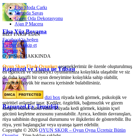
Elsa Moda Çarkı
Metroda Savaş
Gwen Oda Dekorasyonu
Ajan P Macera
Elsa Yüz Boyama
BİZİ TAKİP EDİN
Facebook'ta beğen
Twitter'da takip et
Sitemap
OyunSkor HAKKINDA
Oyun Skor Flash Oyunları
seçeneklerimiz ile özenle oluşturulmuş
Rapunzel ve Tiana ile Yılbaşı
en eğlenceli ve sürükleyici oyunlarımıza kolaylıkla ulaşabilir ve siz
de daha keyifli bir oyun deneyimine kolaylıkla sahip olabilir,
kendinizi büyük bir macera içerisinde bulabilirsiniz.
dizi box
rüyada kedi görmek​, psikolojik ve
spiritüel anlamlar taşır. Kediler, özgürlük, bağımsızlık ve gizem
Rapunzel Ev Temizliği
simgesi olarak kabul edilir. Rüyada kedi görmek, kişinin içsel
gücünü keşfetme arzusunu yansıtabilir. Ayrıca, kedinin davranışları,
rüya sahibinin duygusal durumunu ve ilişkilerini de gösterebilir. Bu
rüya, yeni başlangıçlar veya uyanışa işaret edebilir.
Copyright © 2026
OYUN SKOR – Oyun Oyna Ücretsiz Bütün
Oyunlar
- Tüm hakları saklıdır.