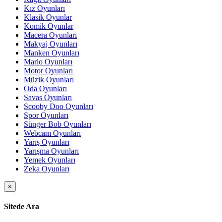
Kız Oyunları
Klasik Oyunlar
Komik Oyunlar
Macera Oyunları
Makyaj Oyunları
Manken Oyunları
Mario Oyunları
Motor Oyunları
Müzik Oyunları
Oda Oyunları
Savas Oyunları
Scooby Doo Oyunları
Spor Oyunları
Sünger Bob Oyunları
Webcam Oyunları
Yarış Oyunları
Yarışma Oyunları
Yemek Oyunları
Zeka Oyunları
×
Sitede Ara