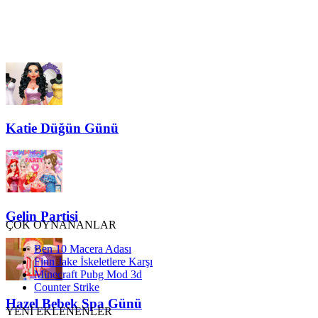
Katie Düğün Günü
Gelin Partisi
ÇOK OYNANANLAR
Ben 10 Macera Adası
Finn Jake İskeletlere Karşı
Minecraft Pubg Mod 3d
Counter Strike
Hazel Bebek Spa Günü
YENİ EKLENENLER