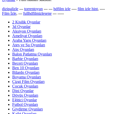
dizipalizle
---
torrentoyun
---
---
hdfilm izle
----
film izle hint
, ----
Film İzle
, ---
fullhdfilmizlesene
---
-----
2 Kişilik Oyunlar
3d Oyunlar
Aksiyon Oyunları
Ameliyat Oyunları
Araba Yarış Oyunları
Ateş ve Su Oyunları
Atış Oyunları
Balon Patlatma Oyunları
Barbie Oyunları
Beceri Oyunları
Ben 10 Oyunları
Bilardo Oyunları
Boyama Oyunları
Çizgi Film Oyunları
Çocuk Oyunları
Dini Oyunlar
Dövüş Oyunları
Eğitici Oyunlar
Futbol Oyunları
Giydirme Oyunları
Kağıt Oyunları