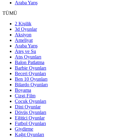
Araba Yarış
TÜMÜ
2 Kişilik
3d Oyunlar
Aksiyon
Ameliyat
Araba Yarış
Ateş ve Su
Atış Oyunları
Balon Patlatma
Barbie Oyunları
Beceri Oyunları
Ben 10 Oyunları
Bilardo Oyunları
Boyama
Çizgi Film
Çocuk Oyunları
Dini Oyunlar
Dövüş Oyunları
Eğitici Oyunlar
Futbol Oyunları
Giydirme
Kağıt Oyunları