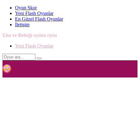
Oyun Skor
Yeni Flash Oyunlar
En Güzel Flash Oyunlar
İletişim
Elsa ve Bebeği oyunu oyna
Yeni Flash Oyunlar