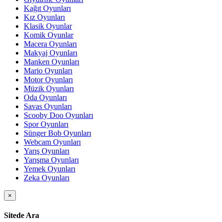
Kağıt Oyunları
Kız Oyunları
Klasik Oyunlar
Komik Oyunlar
Macera Oyunları
Makyaj Oyunları
Manken Oyunları
Mario Oyunları
Motor Oyunları
Müzik Oyunları
Oda Oyunları
Savas Oyunları
Scooby Doo Oyunları
Spor Oyunları
Sünger Bob Oyunları
Webcam Oyunları
Yarış Oyunları
Yarışma Oyunları
Yemek Oyunları
Zeka Oyunları
×
Sitede Ara