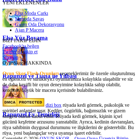
YENİ EKLENENLER
Elsa Moda Çarkı
Metroda Savaş
Gwen Oda Dekorasyonu
Ajan P Macera
Elsa Yüz Boyama
BİZİ TAKİP EDİN
Facebook'ta beğen
Twitter'da takip et
Sitemap
OyunSkor HAKKINDA
Oyun Skor Flash Oyunları
seçeneklerimiz ile özenle oluşturulmuş
Rapunzel ve Tiana ile Yılbaşı
en eğlenceli ve sürükleyici oyunlarımıza kolaylıkla ulaşabilir ve siz
de daha keyifli bir oyun deneyimine kolaylıkla sahip olabilir,
kendinizi büyük bir macera içerisinde bulabilirsiniz.
dizi box
rüyada kedi görmek​, psikolojik ve
spiritüel anlamlar taşır. Kediler, özgürlük, bağımsızlık ve gizem
Rapunzel Ev Temizliği
simgesi olarak kabul edilir. Rüyada kedi görmek, kişinin içsel
gücünü keşfetme arzusunu yansıtabilir. Ayrıca, kedinin davranışları,
rüya sahibinin duygusal durumunu ve ilişkilerini de gösterebilir. Bu
rüya, yeni başlangıçlar veya uyanışa işaret edebilir.
Copyright © 2026
OYUN SKOR – Oyun Oyna Ücretsiz Bütün