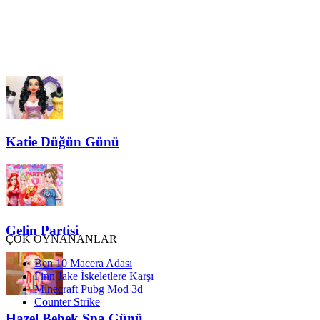
Katie Düğün Günü
Gelin Partisi
ÇOK OYNANANLAR
Ben 10 Macera Adası
Finn Jake İskeletlere Karşı
Minecraft Pubg Mod 3d
Counter Strike
Hazel Bebek Spa Günü