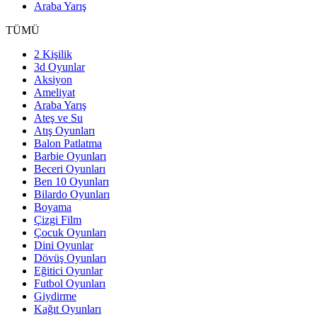
Araba Yarış
TÜMÜ
2 Kişilik
3d Oyunlar
Aksiyon
Ameliyat
Araba Yarış
Ateş ve Su
Atış Oyunları
Balon Patlatma
Barbie Oyunları
Beceri Oyunları
Ben 10 Oyunları
Bilardo Oyunları
Boyama
Çizgi Film
Çocuk Oyunları
Dini Oyunlar
Dövüş Oyunları
Eğitici Oyunlar
Futbol Oyunları
Giydirme
Kağıt Oyunları