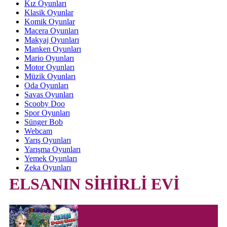
Kız Oyunları
Klasik Oyunlar
Komik Oyunlar
Macera Oyunları
Makyaj Oyunları
Manken Oyunları
Mario Oyunları
Motor Oyunları
Müzik Oyunları
Oda Oyunları
Savas Oyunları
Scooby Doo
Spor Oyunları
Sünger Bob
Webcam
Yarış Oyunları
Yarışma Oyunları
Yemek Oyunları
Zeka Oyunları
ELSANIN SİHİRLİ EVİ