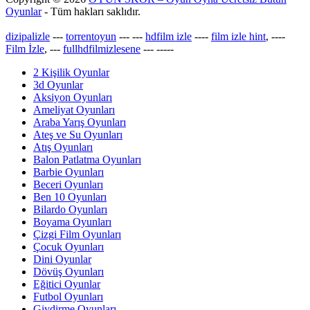
Oyunlar
- Tüm hakları saklıdır.
dizipalizle
---
torrentoyun
---
---
hdfilm izle
----
film izle hint
, ----
Film İzle
, ---
fullhdfilmizlesene
---
-----
2 Kişilik Oyunlar
3d Oyunlar
Aksiyon Oyunları
Ameliyat Oyunları
Araba Yarış Oyunları
Ateş ve Su Oyunları
Atış Oyunları
Balon Patlatma Oyunları
Barbie Oyunları
Beceri Oyunları
Ben 10 Oyunları
Bilardo Oyunları
Boyama Oyunları
Çizgi Film Oyunları
Çocuk Oyunları
Dini Oyunlar
Dövüş Oyunları
Eğitici Oyunlar
Futbol Oyunları
Giydirme Oyunları