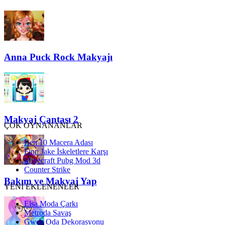
Anna Puck Rock Makyajı
Makyaj Çantası 2
ÇOK OYNANANLAR
Ben 10 Macera Adası
Finn Jake İskeletlere Karşı
Minecraft Pubg Mod 3d
Counter Strike
Bakım ve Makyaj Yap
YENİ EKLENENLER
Elsa Moda Çarkı
Metroda Savaş
Gwen Oda Dekorasyonu