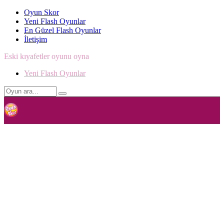
Oyun Skor
Yeni Flash Oyunlar
En Güzel Flash Oyunlar
İletişim
Eski kıyafetler oyunu oyna
Yeni Flash Oyunlar