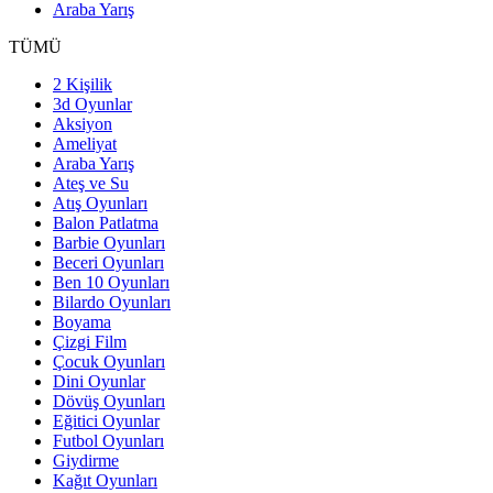
Araba Yarış
TÜMÜ
2 Kişilik
3d Oyunlar
Aksiyon
Ameliyat
Araba Yarış
Ateş ve Su
Atış Oyunları
Balon Patlatma
Barbie Oyunları
Beceri Oyunları
Ben 10 Oyunları
Bilardo Oyunları
Boyama
Çizgi Film
Çocuk Oyunları
Dini Oyunlar
Dövüş Oyunları
Eğitici Oyunlar
Futbol Oyunları
Giydirme
Kağıt Oyunları