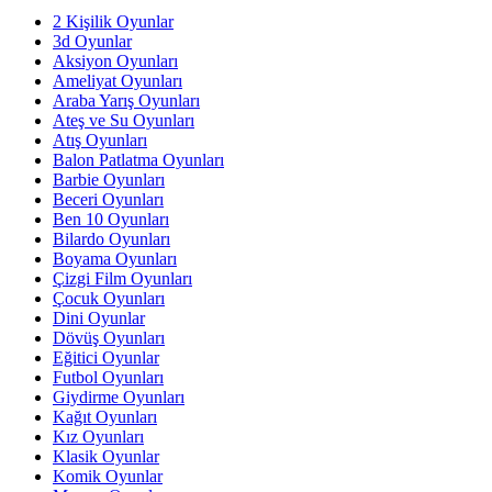
2 Kişilik Oyunlar
3d Oyunlar
Aksiyon Oyunları
Ameliyat Oyunları
Araba Yarış Oyunları
Ateş ve Su Oyunları
Atış Oyunları
Balon Patlatma Oyunları
Barbie Oyunları
Beceri Oyunları
Ben 10 Oyunları
Bilardo Oyunları
Boyama Oyunları
Çizgi Film Oyunları
Çocuk Oyunları
Dini Oyunlar
Dövüş Oyunları
Eğitici Oyunlar
Futbol Oyunları
Giydirme Oyunları
Kağıt Oyunları
Kız Oyunları
Klasik Oyunlar
Komik Oyunlar