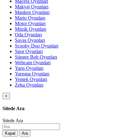
Macera Oyunları
Makyaj Oyunları
Manken Oyunları
Mario Oyunları
Motor Oyunları
Müzik Oyunları
Oda Oyunları
Savas Oyunları
Scooby Doo Oyunları
Spor Oyunları
Sünger Bob Oyunları
Webcam Oyunları
Yarış Oyunları
Yarışma Oyunları
Yemek Oyunları
Zeka Oyunları
×
Sitede Ara
Sitede Ara
Kapat
Ara