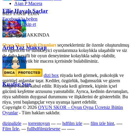
Ajan P Macera
Ellie Havalı Saçlar
BİZİ TAKİP EDİN
Facebook'ta beğen
Twitter'da takip et
Sitemap
OyunSkor HAKKINDA
Oyun Skor Flash Oyunları
seçeneklerimiz ile özenle oluşturulmuş
Ariel Yaz Makyajı
en eğlenceli ve sürükleyici oyunlarımıza kolaylıkla ulaşabilir ve siz
de daha keyifli bir oyun deneyimine kolaylıkla sahip olabilir,
kendinizi büyük bir macera içerisinde bulabilirsiniz.
dizi box
rüyada kedi görmek​, psikolojik ve
spiritüel anlamlar taşır. Kediler, özgürlük, bağımsızlık ve gizem
Kuaför Sue
simgesi olarak kabul edilir. Rüyada kedi görmek, kişinin içsel
gücünü keşfetme arzusunu yansıtabilir. Ayrıca, kedinin davranışları,
rüya sahibinin duygusal durumunu ve ilişkilerini de gösterebilir. Bu
rüya, yeni başlangıçlar veya uyanışa işaret edebilir.
Copyright © 2026
OYUN SKOR – Oyun Oyna Ücretsiz Bütün
Oyunlar
- Tüm hakları saklıdır.
dizipalizle
---
torrentoyun
---
---
hdfilm izle
----
film izle hint
, ----
Film İzle
, ---
fullhdfilmizlesene
---
-----