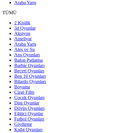
Araba Yarış
TÜMÜ
2 Kişilik
3d Oyunlar
Aksiyon
Ameliyat
Araba Yarış
Ateş ve Su
Atış Oyunları
Balon Patlatma
Barbie Oyunları
Beceri Oyunları
Ben 10 Oyunları
Bilardo Oyunları
Boyama
Çizgi Film
Çocuk Oyunları
Dini Oyunlar
Dövüş Oyunları
Eğitici Oyunlar
Futbol Oyunları
Giydirme
Kağıt Oyunları