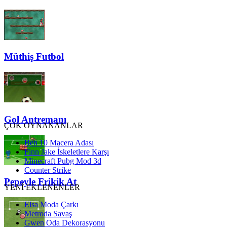
Müthiş Futbol
Gol Antremanı
ÇOK OYNANANLAR
Ben 10 Macera Adası
Finn Jake İskeletlere Karşı
Minecraft Pubg Mod 3d
Counter Strike
Pepeyle Frikik At
YENİ EKLENENLER
Elsa Moda Çarkı
Metroda Savaş
Gwen Oda Dekorasyonu