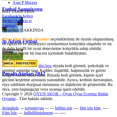
Ajan P Macera
Futbol Şampiyonu
BİZİ TAKİP EDİN
Facebook'ta beğen
Twitter'da takip et
Sitemap
OyunSkor HAKKINDA
Oyun Skor Flash Oyunları
seçeneklerimiz ile özenle oluşturulmuş
İp Adam Futbol
en eğlenceli ve sürükleyici oyunlarımıza kolaylıkla ulaşabilir ve siz
de daha keyifli bir oyun deneyimine kolaylıkla sahip olabilir,
kendinizi büyük bir macera içerisinde bulabilirsiniz.
dizi box
rüyada kedi görmek​, psikolojik ve
spiritüel anlamlar taşır. Kediler, özgürlük, bağımsızlık ve gizem
Penaltı Atışları 2017
simgesi olarak kabul edilir. Rüyada kedi görmek, kişinin içsel
gücünü keşfetme arzusunu yansıtabilir. Ayrıca, kedinin davranışları,
rüya sahibinin duygusal durumunu ve ilişkilerini de gösterebilir. Bu
rüya, yeni başlangıçlar veya uyanışa işaret edebilir.
Copyright © 2026
OYUN SKOR – Oyun Oyna Ücretsiz Bütün
Oyunlar
- Tüm hakları saklıdır.
dizipalizle
---
torrentoyun
---
---
hdfilm izle
----
film izle hint
, ----
Film İzle
, ---
fullhdfilmizlesene
---
-----