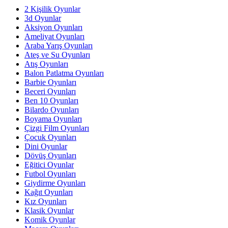
2 Kişilik Oyunlar
3d Oyunlar
Aksiyon Oyunları
Ameliyat Oyunları
Araba Yarış Oyunları
Ateş ve Su Oyunları
Atış Oyunları
Balon Patlatma Oyunları
Barbie Oyunları
Beceri Oyunları
Ben 10 Oyunları
Bilardo Oyunları
Boyama Oyunları
Çizgi Film Oyunları
Çocuk Oyunları
Dini Oyunlar
Dövüş Oyunları
Eğitici Oyunlar
Futbol Oyunları
Giydirme Oyunları
Kağıt Oyunları
Kız Oyunları
Klasik Oyunlar
Komik Oyunlar