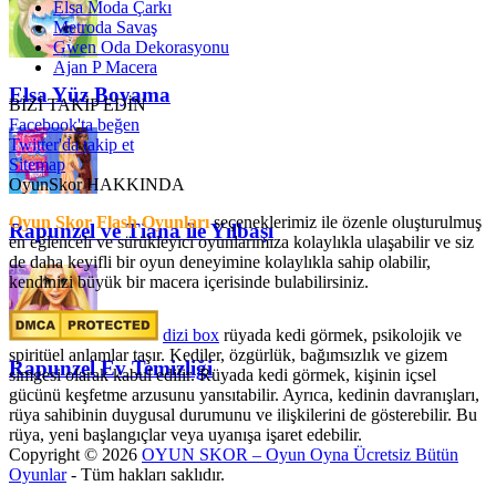
Elsa Moda Çarkı
Metroda Savaş
Gwen Oda Dekorasyonu
Ajan P Macera
Elsa Yüz Boyama
BİZİ TAKİP EDİN
Facebook'ta beğen
Twitter'da takip et
Sitemap
OyunSkor HAKKINDA
Oyun Skor Flash Oyunları
seçeneklerimiz ile özenle oluşturulmuş
Rapunzel ve Tiana ile Yılbaşı
en eğlenceli ve sürükleyici oyunlarımıza kolaylıkla ulaşabilir ve siz
de daha keyifli bir oyun deneyimine kolaylıkla sahip olabilir,
kendinizi büyük bir macera içerisinde bulabilirsiniz.
dizi box
rüyada kedi görmek​, psikolojik ve
spiritüel anlamlar taşır. Kediler, özgürlük, bağımsızlık ve gizem
Rapunzel Ev Temizliği
simgesi olarak kabul edilir. Rüyada kedi görmek, kişinin içsel
gücünü keşfetme arzusunu yansıtabilir. Ayrıca, kedinin davranışları,
rüya sahibinin duygusal durumunu ve ilişkilerini de gösterebilir. Bu
rüya, yeni başlangıçlar veya uyanışa işaret edebilir.
Copyright © 2026
OYUN SKOR – Oyun Oyna Ücretsiz Bütün
Oyunlar
- Tüm hakları saklıdır.