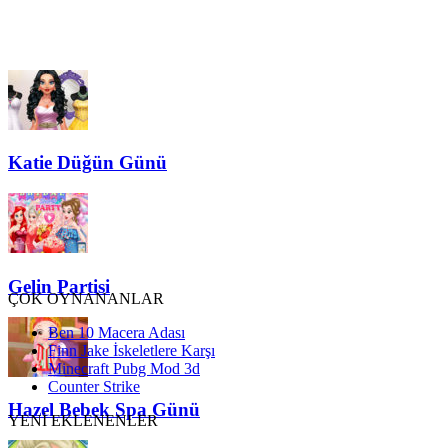
Katie Düğün Günü
Gelin Partisi
ÇOK OYNANANLAR
Ben 10 Macera Adası
Finn Jake İskeletlere Karşı
Minecraft Pubg Mod 3d
Counter Strike
Hazel Bebek Spa Günü
YENİ EKLENENLER