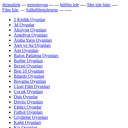
dizipalizle
---
torrentoyun
---
---
hdfilm izle
----
film izle hint
, ----
Film İzle
, ---
fullhdfilmizlesene
---
-----
2 Kişilik Oyunlar
3d Oyunlar
Aksiyon Oyunları
Ameliyat Oyunları
Araba Yarış Oyunları
Ateş ve Su Oyunları
Atış Oyunları
Balon Patlatma Oyunları
Barbie Oyunları
Beceri Oyunları
Ben 10 Oyunları
Bilardo Oyunları
Boyama Oyunları
Çizgi Film Oyunları
Çocuk Oyunları
Dini Oyunlar
Dövüş Oyunları
Eğitici Oyunlar
Futbol Oyunları
Giydirme Oyunları
Kağıt Oyunları
Kız Oyunları