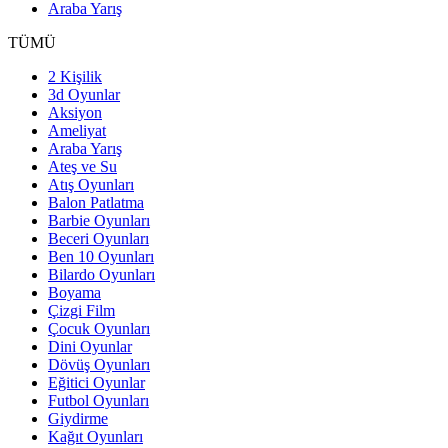
Araba Yarış
TÜMÜ
2 Kişilik
3d Oyunlar
Aksiyon
Ameliyat
Araba Yarış
Ateş ve Su
Atış Oyunları
Balon Patlatma
Barbie Oyunları
Beceri Oyunları
Ben 10 Oyunları
Bilardo Oyunları
Boyama
Çizgi Film
Çocuk Oyunları
Dini Oyunlar
Dövüş Oyunları
Eğitici Oyunlar
Futbol Oyunları
Giydirme
Kağıt Oyunları