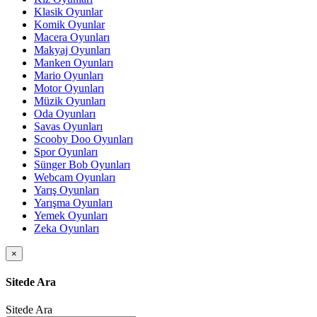
Klasik Oyunlar
Komik Oyunlar
Macera Oyunları
Makyaj Oyunları
Manken Oyunları
Mario Oyunları
Motor Oyunları
Müzik Oyunları
Oda Oyunları
Savas Oyunları
Scooby Doo Oyunları
Spor Oyunları
Sünger Bob Oyunları
Webcam Oyunları
Yarış Oyunları
Yarışma Oyunları
Yemek Oyunları
Zeka Oyunları
×
Sitede Ara
Sitede Ara