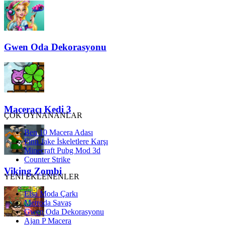
Gwen Oda Dekorasyonu
Maceracı Kedi 3
ÇOK OYNANANLAR
Ben 10 Macera Adası
Finn Jake İskeletlere Karşı
Minecraft Pubg Mod 3d
Counter Strike
Viking Zombi
YENİ EKLENENLER
Elsa Moda Çarkı
Metroda Savaş
Gwen Oda Dekorasyonu
Ajan P Macera