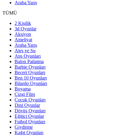
Araba Yarış
TÜMÜ
2 Kişilik
3d Oyunlar
Aksiyon
Ameliyat
Araba Yarış
Ateş ve Su
Atış Oyunları
Balon Patlatma
Barbie Oyunları
Beceri Oyunları
Ben 10 Oyunları
Bilardo Oyunları
Boyama
Çizgi Film
Çocuk Oyunları
Dini Oyunlar
Dövüş Oyunları
Eğitici Oyunlar
Futbol Oyunları
Giydirme
Kağıt Oyunları