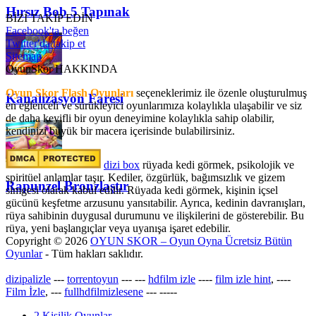
Hırsız Bob 5 Tapınak
BİZİ TAKİP EDİN
Facebook'ta beğen
Twitter'da takip et
Sitemap
OyunSkor HAKKINDA
Oyun Skor Flash Oyunları
seçeneklerimiz ile özenle oluşturulmuş
Kanalizasyon Faresi
en eğlenceli ve sürükleyici oyunlarımıza kolaylıkla ulaşabilir ve siz
de daha keyifli bir oyun deneyimine kolaylıkla sahip olabilir,
kendinizi büyük bir macera içerisinde bulabilirsiniz.
dizi box
rüyada kedi görmek​, psikolojik ve
spiritüel anlamlar taşır. Kediler, özgürlük, bağımsızlık ve gizem
Rapunzel Bronzlaştır
simgesi olarak kabul edilir. Rüyada kedi görmek, kişinin içsel
gücünü keşfetme arzusunu yansıtabilir. Ayrıca, kedinin davranışları,
rüya sahibinin duygusal durumunu ve ilişkilerini de gösterebilir. Bu
rüya, yeni başlangıçlar veya uyanışa işaret edebilir.
Copyright © 2026
OYUN SKOR – Oyun Oyna Ücretsiz Bütün
Oyunlar
- Tüm hakları saklıdır.
dizipalizle
---
torrentoyun
---
---
hdfilm izle
----
film izle hint
, ----
Film İzle
, ---
fullhdfilmizlesene
---
-----
2 Kişilik Oyunlar