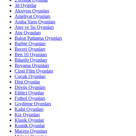
3d Oyunlar
Aksiyon Oyunları
Ameliyat Oyunları
Araba Yarış Oyunları
Ateş ve Su Oyunları
Atış Oyunları
Balon Patlatma Oyunları
Barbie Oyunları
Beceri Oyunları
Ben 10 Oyunları
Bilardo Oyunları
Boyama Oyunları
Çizgi Film Oyunları
Çocuk Oyunları
Dini Oyunlar
Dövüş Oyunları
Eğitici Oyunlar
Futbol Oyunları
Giydirme Oyunları
Kağıt Oyunları
Kız Oyunları
Klasik Oyunlar
Komik Oyunlar
Macera Oyunları