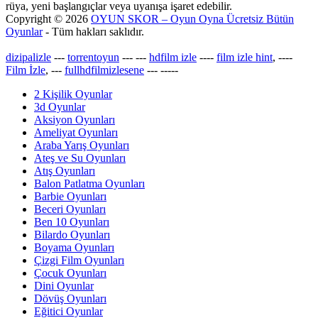
rüya, yeni başlangıçlar veya uyanışa işaret edebilir.
Copyright © 2026
OYUN SKOR – Oyun Oyna Ücretsiz Bütün
Oyunlar
- Tüm hakları saklıdır.
dizipalizle
---
torrentoyun
---
---
hdfilm izle
----
film izle hint
, ----
Film İzle
, ---
fullhdfilmizlesene
---
-----
2 Kişilik Oyunlar
3d Oyunlar
Aksiyon Oyunları
Ameliyat Oyunları
Araba Yarış Oyunları
Ateş ve Su Oyunları
Atış Oyunları
Balon Patlatma Oyunları
Barbie Oyunları
Beceri Oyunları
Ben 10 Oyunları
Bilardo Oyunları
Boyama Oyunları
Çizgi Film Oyunları
Çocuk Oyunları
Dini Oyunlar
Dövüş Oyunları
Eğitici Oyunlar