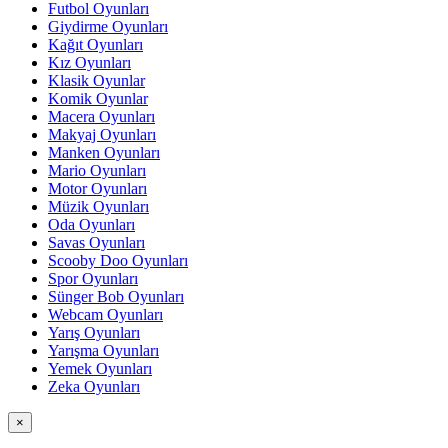
Futbol Oyunları
Giydirme Oyunları
Kağıt Oyunları
Kız Oyunları
Klasik Oyunlar
Komik Oyunlar
Macera Oyunları
Makyaj Oyunları
Manken Oyunları
Mario Oyunları
Motor Oyunları
Müzik Oyunları
Oda Oyunları
Savas Oyunları
Scooby Doo Oyunları
Spor Oyunları
Sünger Bob Oyunları
Webcam Oyunları
Yarış Oyunları
Yarışma Oyunları
Yemek Oyunları
Zeka Oyunları
×