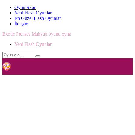
Oyun Skor
Yeni Flash Oyunlar
En Güzel Flash Oyunlar
İletişim
Exotic Prenses Makyajı oyunu oyna
Yeni Flash Oyunlar