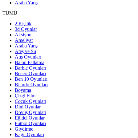
Araba Yarış
TÜMÜ
2 Kişilik
3d Oyunlar
Aksiyon
Ameliyat
Araba Yarış
Ateş ve Su
Atış Oyunları
Balon Patlatma
Barbie Oyunları
Beceri Oyunları
Ben 10 Oyunları
Bilardo Oyunları
Boyama
Çizgi Film
Çocuk Oyunları
Dini Oyunlar
Dövüş Oyunları
Eğitici Oyunlar
Futbol Oyunları
Giydirme
Kağıt Oyunları