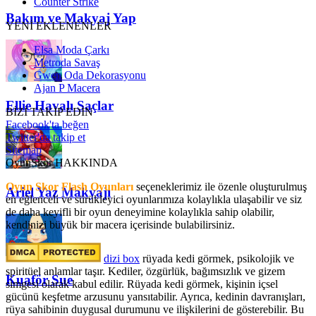
Counter Strike
Bakım ve Makyaj Yap
YENİ EKLENENLER
Elsa Moda Çarkı
Metroda Savaş
Gwen Oda Dekorasyonu
Ajan P Macera
Ellie Havalı Saçlar
BİZİ TAKİP EDİN
Facebook'ta beğen
Twitter'da takip et
Sitemap
OyunSkor HAKKINDA
Oyun Skor Flash Oyunları
seçeneklerimiz ile özenle oluşturulmuş
Ariel Yaz Makyajı
en eğlenceli ve sürükleyici oyunlarımıza kolaylıkla ulaşabilir ve siz
de daha keyifli bir oyun deneyimine kolaylıkla sahip olabilir,
kendinizi büyük bir macera içerisinde bulabilirsiniz.
dizi box
rüyada kedi görmek​, psikolojik ve
spiritüel anlamlar taşır. Kediler, özgürlük, bağımsızlık ve gizem
Kuaför Sue
simgesi olarak kabul edilir. Rüyada kedi görmek, kişinin içsel
gücünü keşfetme arzusunu yansıtabilir. Ayrıca, kedinin davranışları,
rüya sahibinin duygusal durumunu ve ilişkilerini de gösterebilir. Bu