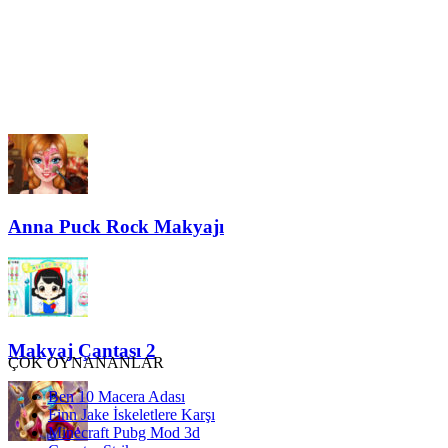
Anna Puck Rock Makyajı
Makyaj Çantası 2
ÇOK OYNANANLAR
Ben 10 Macera Adası
Finn Jake İskeletlere Karşı
Minecraft Pubg Mod 3d