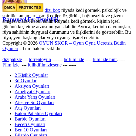
dizi box
rüyada kedi görmek​, psikolojik ve
spiritüel anlamlar taşır. Kediler, özgürlük, bağımsızlık ve gizem
Rapunzel Ev Temizliği
simgesi olarak kabul edilir. Rüyada kedi görmek, kişinin içsel
gücünü keşfetme arzusunu yansıtabilir. Ayrıca, kedinin davranışları,
rüya sahibinin duygusal durumunu ve ilişkilerini de gösterebilir. Bu
rüya, yeni başlangıçlar veya uyanışa işaret edebilir.
Copyright © 2026
OYUN SKOR – Oyun Oyna Ücretsiz Bütün
Oyunlar
- Tüm hakları saklıdır.
dizipalizle
---
torrentoyun
---
---
hdfilm izle
----
film izle hint
, ----
Film İzle
, ---
fullhdfilmizlesene
---
-----
2 Kişilik Oyunlar
3d Oyunlar
Aksiyon Oyunları
Ameliyat Oyunları
Araba Yarış Oyunları
Ateş ve Su Oyunları
Atış Oyunları
Balon Patlatma Oyunları
Barbie Oyunları
Beceri Oyunları
Ben 10 Oyunları
Bilardo Oyunları