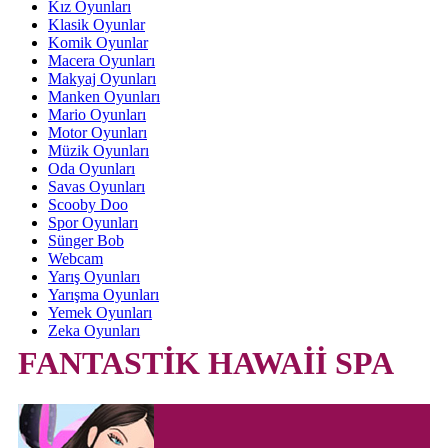
Kız Oyunları
Klasik Oyunlar
Komik Oyunlar
Macera Oyunları
Makyaj Oyunları
Manken Oyunları
Mario Oyunları
Motor Oyunları
Müzik Oyunları
Oda Oyunları
Savas Oyunları
Scooby Doo
Spor Oyunları
Sünger Bob
Webcam
Yarış Oyunları
Yarışma Oyunları
Yemek Oyunları
Zeka Oyunları
FANTASTİK HAWAİİ SPA