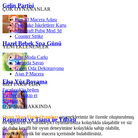
Gelin Partisi
ÇOK OYNANANLAR
Ben 10 Macera Adası
Finn Jake İskeletlere Karşı
Minecraft Pubg Mod 3d
Counter Strike
Hazel Bebek Spa Günü
YENİ EKLENENLER
Elsa Moda Çarkı
Metroda Savaş
Gwen Oda Dekorasyonu
Ajan P Macera
Elsa Yüz Boyama
BİZİ TAKİP EDİN
Facebook'ta beğen
Twitter'da takip et
Sitemap
OyunSkor HAKKINDA
Oyun Skor Flash Oyunları
seçeneklerimiz ile özenle oluşturulmuş
Rapunzel ve Tiana ile Yılbaşı
en eğlenceli ve sürükleyici oyunlarımıza kolaylıkla ulaşabilir ve siz
de daha keyifli bir oyun deneyimine kolaylıkla sahip olabilir,
kendinizi büyük bir macera içerisinde bulabilirsiniz.