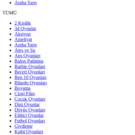
Araba Yarış
TÜMÜ
2 Kişilik
3d Oyunlar
Aksiyon
Ameliyat
Araba Yarış
Ateş ve Su
Atış Oyunları
Balon Patlatma
Barbie Oyunları
Beceri Oyunları
Ben 10 Oyunları
Bilardo Oyunları
Boyama
Çizgi Film
Çocuk Oyunları
Dini Oyunlar
Dövüş Oyunları
Eğitici Oyunlar
Futbol Oyunları
Giydirme
Kağıt Oyunları