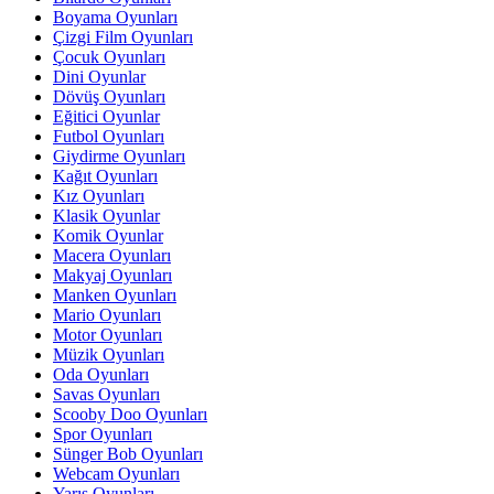
Boyama Oyunları
Çizgi Film Oyunları
Çocuk Oyunları
Dini Oyunlar
Dövüş Oyunları
Eğitici Oyunlar
Futbol Oyunları
Giydirme Oyunları
Kağıt Oyunları
Kız Oyunları
Klasik Oyunlar
Komik Oyunlar
Macera Oyunları
Makyaj Oyunları
Manken Oyunları
Mario Oyunları
Motor Oyunları
Müzik Oyunları
Oda Oyunları
Savas Oyunları
Scooby Doo Oyunları
Spor Oyunları
Sünger Bob Oyunları
Webcam Oyunları
Yarış Oyunları