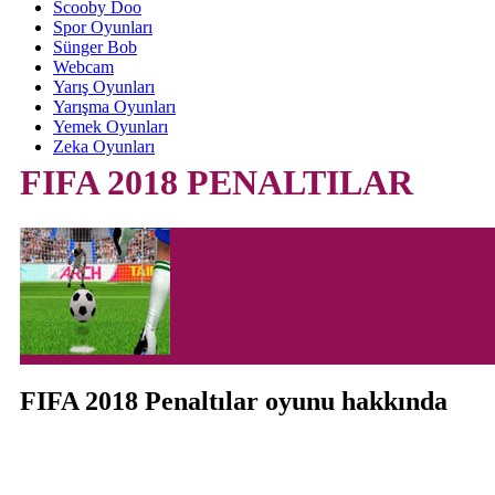
Scooby Doo
Spor Oyunları
Sünger Bob
Webcam
Yarış Oyunları
Yarışma Oyunları
Yemek Oyunları
Zeka Oyunları
FIFA 2018 PENALTILAR
FIFA 2018 Penaltılar oyunu hakkında