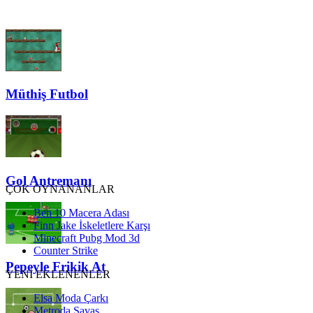
Müthiş Futbol
Gol Antremanı
ÇOK OYNANANLAR
Ben 10 Macera Adası
Finn Jake İskeletlere Karşı
Minecraft Pubg Mod 3d
Counter Strike
Pepeyle Frikik At
YENİ EKLENENLER
Elsa Moda Çarkı
Metroda Savaş