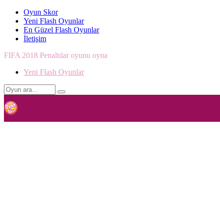
Oyun Skor
Yeni Flash Oyunlar
En Güzel Flash Oyunlar
İletişim
FIFA 2018 Penaltılar oyunu oyna
Yeni Flash Oyunlar