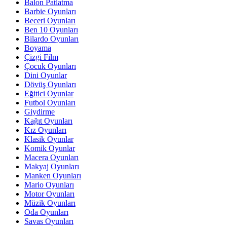
Balon Patlatma
Barbie Oyunları
Beceri Oyunları
Ben 10 Oyunları
Bilardo Oyunları
Boyama
Çizgi Film
Çocuk Oyunları
Dini Oyunlar
Dövüş Oyunları
Eğitici Oyunlar
Futbol Oyunları
Giydirme
Kağıt Oyunları
Kız Oyunları
Klasik Oyunlar
Komik Oyunlar
Macera Oyunları
Makyaj Oyunları
Manken Oyunları
Mario Oyunları
Motor Oyunları
Müzik Oyunları
Oda Oyunları
Savas Oyunları