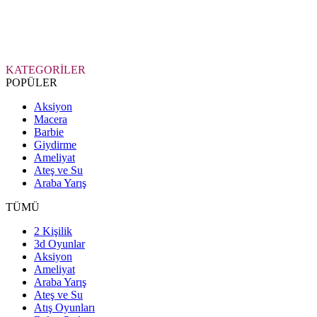
KATEGORİLER
POPÜLER
Aksiyon
Macera
Barbie
Giydirme
Ameliyat
Ateş ve Su
Araba Yarış
TÜMÜ
2 Kişilik
3d Oyunlar
Aksiyon
Ameliyat
Araba Yarış
Ateş ve Su
Atış Oyunları