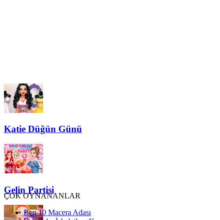
Katie Düğün Günü
Gelin Partisi
ÇOK OYNANANLAR
Ben 10 Macera Adası