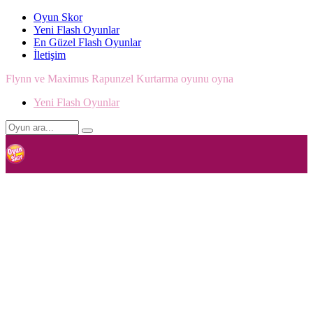
Oyun Skor
Yeni Flash Oyunlar
En Güzel Flash Oyunlar
İletişim
Flynn ve Maximus Rapunzel Kurtarma oyunu oyna
Yeni Flash Oyunlar