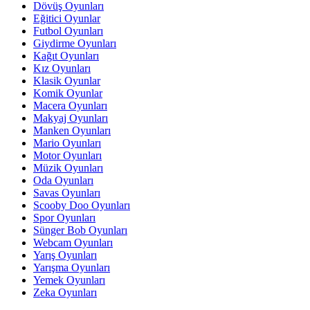
Dövüş Oyunları
Eğitici Oyunlar
Futbol Oyunları
Giydirme Oyunları
Kağıt Oyunları
Kız Oyunları
Klasik Oyunlar
Komik Oyunlar
Macera Oyunları
Makyaj Oyunları
Manken Oyunları
Mario Oyunları
Motor Oyunları
Müzik Oyunları
Oda Oyunları
Savas Oyunları
Scooby Doo Oyunları
Spor Oyunları
Sünger Bob Oyunları
Webcam Oyunları
Yarış Oyunları
Yarışma Oyunları
Yemek Oyunları
Zeka Oyunları