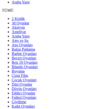
Araba Yarış
TÜMÜ
2 Kişilik
3d Oyunlar
Aksiyon
Ameliyat
Araba Yarış
Ateş ve Su
Atış Oyunları
Balon Patlatma
Barbie Oyunları
Beceri Oyunları
Ben 10 Oyunları
Bilardo Oyunları
Boyama
Çizgi Film
Çocuk Oyunları
Dini Oyunlar
Dövüş Oyunları
Eğitici Oyunlar
Futbol Oyunları
Giydirme
Kağıt Oyunları