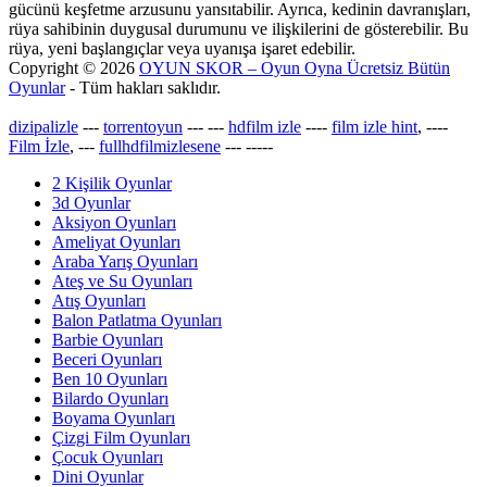
gücünü keşfetme arzusunu yansıtabilir. Ayrıca, kedinin davranışları,
rüya sahibinin duygusal durumunu ve ilişkilerini de gösterebilir. Bu
rüya, yeni başlangıçlar veya uyanışa işaret edebilir.
Copyright © 2026
OYUN SKOR – Oyun Oyna Ücretsiz Bütün
Oyunlar
- Tüm hakları saklıdır.
dizipalizle
---
torrentoyun
---
---
hdfilm izle
----
film izle hint
, ----
Film İzle
, ---
fullhdfilmizlesene
---
-----
2 Kişilik Oyunlar
3d Oyunlar
Aksiyon Oyunları
Ameliyat Oyunları
Araba Yarış Oyunları
Ateş ve Su Oyunları
Atış Oyunları
Balon Patlatma Oyunları
Barbie Oyunları
Beceri Oyunları
Ben 10 Oyunları
Bilardo Oyunları
Boyama Oyunları
Çizgi Film Oyunları
Çocuk Oyunları
Dini Oyunlar