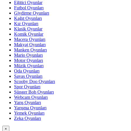
Eğitici Oyunlar
Futbol Oyunları
Giydirme Oyunları
Kağıt Oyunları
Kız Oyunları
Klasik Oyunlar
Komik Oyunlar
Macera Oyunları
Makyaj Oyunları
Manken Oyunları
Mario Oyunları
Motor Oyunları
Müzik Oyunları
Oda Oyunları
Savas Oyunları
Scooby Doo Oyunları
Spor Oyunları
Sünger Bob Oyunları
Webcam Oyunları
Yarış Oyunları
Yarışma Oyunları
Yemek Oyunları
Zeka Oyunları
×