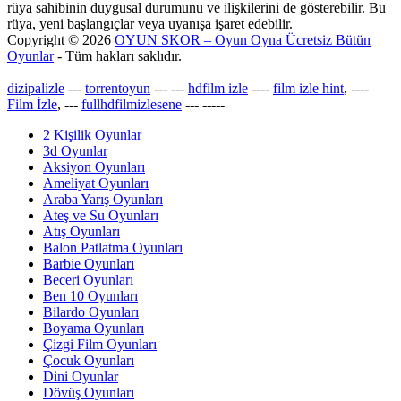
rüya sahibinin duygusal durumunu ve ilişkilerini de gösterebilir. Bu
rüya, yeni başlangıçlar veya uyanışa işaret edebilir.
Copyright © 2026
OYUN SKOR – Oyun Oyna Ücretsiz Bütün
Oyunlar
- Tüm hakları saklıdır.
dizipalizle
---
torrentoyun
---
---
hdfilm izle
----
film izle hint
, ----
Film İzle
, ---
fullhdfilmizlesene
---
-----
2 Kişilik Oyunlar
3d Oyunlar
Aksiyon Oyunları
Ameliyat Oyunları
Araba Yarış Oyunları
Ateş ve Su Oyunları
Atış Oyunları
Balon Patlatma Oyunları
Barbie Oyunları
Beceri Oyunları
Ben 10 Oyunları
Bilardo Oyunları
Boyama Oyunları
Çizgi Film Oyunları
Çocuk Oyunları
Dini Oyunlar
Dövüş Oyunları