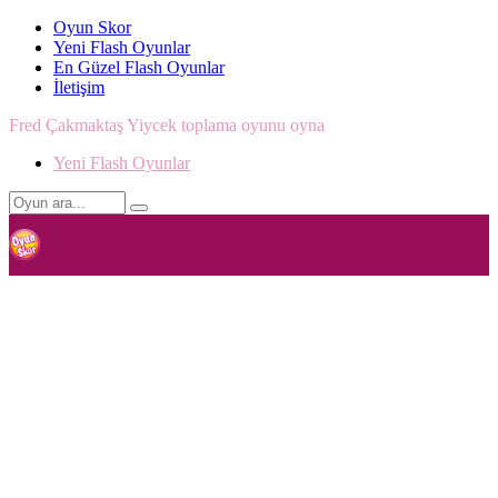
Oyun Skor
Yeni Flash Oyunlar
En Güzel Flash Oyunlar
İletişim
Fred Çakmaktaş Yiycek toplama oyunu oyna
Yeni Flash Oyunlar