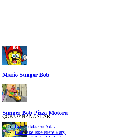
Mario Sunger Bob
Sünger Bob Pizza Motoru
ÇOK OYNANANLAR
Ben 10 Macera Adası
Finn Jake İskeletlere Karşı