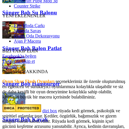
Minecraft Pubg Mod 3d
Counter Strike
Sünger Bob Su Balonu
YENİ EKLENENLER
Elsa Moda Çarkı
Metroda Savaş
Gwen Oda Dekorasyonu
Ajan P Macera
Sünger Bob Balon Patlat
BİZİ TAKİP EDİN
Facebook'ta beğen
Twitter'da takip et
Sitemap
OyunSkor HAKKINDA
Oyun Skor Flash Oyunları
seçeneklerimiz ile özenle oluşturulmuş
Sünger Bob Hamburger
en eğlenceli ve sürükleyici oyunlarımıza kolaylıkla ulaşabilir ve siz
de daha keyifli bir oyun deneyimine kolaylıkla sahip olabilir,
kendinizi büyük bir macera içerisinde bulabilirsiniz.
dizi box
rüyada kedi görmek​, psikolojik ve
spiritüel anlamlar taşır. Kediler, özgürlük, bağımsızlık ve gizem
Sünger Bob Kayak
simgesi olarak kabul edilir. Rüyada kedi görmek, kişinin içsel
gücünü keşfetme arzusunu yansıtabilir. Ayrıca, kedinin davranışları,