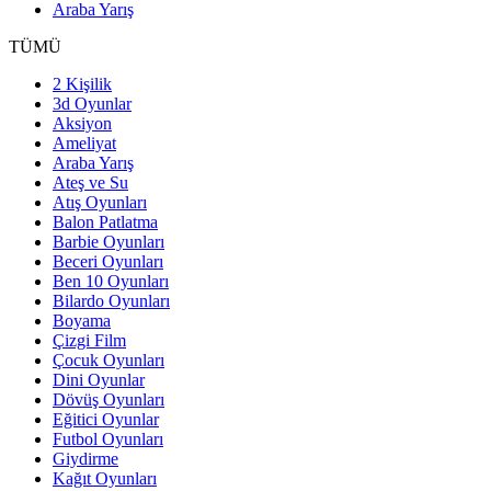
Araba Yarış
TÜMÜ
2 Kişilik
3d Oyunlar
Aksiyon
Ameliyat
Araba Yarış
Ateş ve Su
Atış Oyunları
Balon Patlatma
Barbie Oyunları
Beceri Oyunları
Ben 10 Oyunları
Bilardo Oyunları
Boyama
Çizgi Film
Çocuk Oyunları
Dini Oyunlar
Dövüş Oyunları
Eğitici Oyunlar
Futbol Oyunları
Giydirme
Kağıt Oyunları