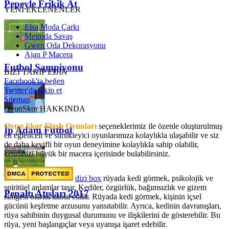
Pepeyle Frikik At
YENİ EKLENENLER
Elsa Moda Çarkı
Metroda Savaş
Gwen Oda Dekorasyonu
Ajan P Macera
Futbol Şampiyonu
BİZİ TAKİP EDİN
Facebook'ta beğen
Twitter'da takip et
Sitemap
OyunSkor HAKKINDA
Oyun Skor Flash Oyunları
seçeneklerimiz ile özenle oluşturulmuş
İp Adam Futbol
en eğlenceli ve sürükleyici oyunlarımıza kolaylıkla ulaşabilir ve siz
de daha keyifli bir oyun deneyimine kolaylıkla sahip olabilir,
kendinizi büyük bir macera içerisinde bulabilirsiniz.
dizi box
rüyada kedi görmek​, psikolojik ve
spiritüel anlamlar taşır. Kediler, özgürlük, bağımsızlık ve gizem
Penaltı Atışları 2017
simgesi olarak kabul edilir. Rüyada kedi görmek, kişinin içsel
gücünü keşfetme arzusunu yansıtabilir. Ayrıca, kedinin davranışları,
rüya sahibinin duygusal durumunu ve ilişkilerini de gösterebilir. Bu
rüya, yeni başlangıçlar veya uyanışa işaret edebilir.