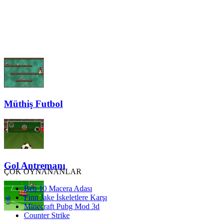
Müthiş Futbol
Gol Antremanı
ÇOK OYNANANLAR
Ben 10 Macera Adası
Finn Jake İskeletlere Karşı
Minecraft Pubg Mod 3d
Counter Strike