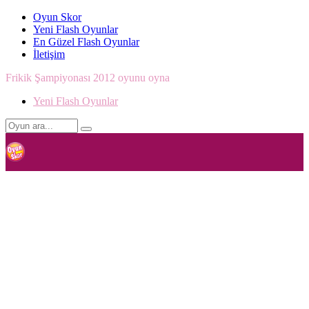
Oyun Skor
Yeni Flash Oyunlar
En Güzel Flash Oyunlar
İletişim
Frikik Şampiyonası 2012 oyunu oyna
Yeni Flash Oyunlar