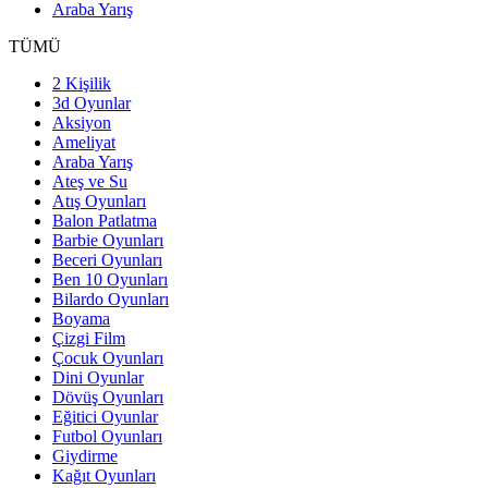
Araba Yarış
TÜMÜ
2 Kişilik
3d Oyunlar
Aksiyon
Ameliyat
Araba Yarış
Ateş ve Su
Atış Oyunları
Balon Patlatma
Barbie Oyunları
Beceri Oyunları
Ben 10 Oyunları
Bilardo Oyunları
Boyama
Çizgi Film
Çocuk Oyunları
Dini Oyunlar
Dövüş Oyunları
Eğitici Oyunlar
Futbol Oyunları
Giydirme
Kağıt Oyunları