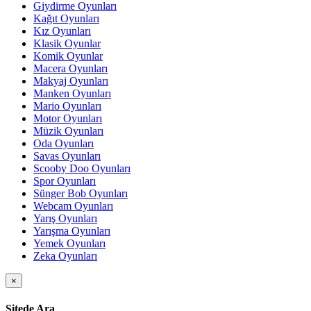
Giydirme Oyunları
Kağıt Oyunları
Kız Oyunları
Klasik Oyunlar
Komik Oyunlar
Macera Oyunları
Makyaj Oyunları
Manken Oyunları
Mario Oyunları
Motor Oyunları
Müzik Oyunları
Oda Oyunları
Savas Oyunları
Scooby Doo Oyunları
Spor Oyunları
Sünger Bob Oyunları
Webcam Oyunları
Yarış Oyunları
Yarışma Oyunları
Yemek Oyunları
Zeka Oyunları
×
Sitede Ara