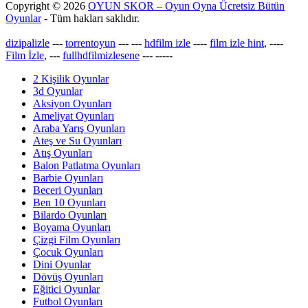
Copyright © 2026
OYUN SKOR – Oyun Oyna Ücretsiz Bütün
Oyunlar
- Tüm hakları saklıdır.
dizipalizle
---
torrentoyun
---
---
hdfilm izle
----
film izle hint
, ----
Film İzle
, ---
fullhdfilmizlesene
---
-----
2 Kişilik Oyunlar
3d Oyunlar
Aksiyon Oyunları
Ameliyat Oyunları
Araba Yarış Oyunları
Ateş ve Su Oyunları
Atış Oyunları
Balon Patlatma Oyunları
Barbie Oyunları
Beceri Oyunları
Ben 10 Oyunları
Bilardo Oyunları
Boyama Oyunları
Çizgi Film Oyunları
Çocuk Oyunları
Dini Oyunlar
Dövüş Oyunları
Eğitici Oyunlar
Futbol Oyunları