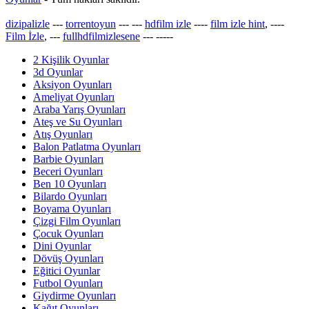
dizipalizle
---
torrentoyun
---
---
hdfilm izle
----
film izle hint
, ----
Film İzle
, ---
fullhdfilmizlesene
---
-----
2 Kişilik Oyunlar
3d Oyunlar
Aksiyon Oyunları
Ameliyat Oyunları
Araba Yarış Oyunları
Ateş ve Su Oyunları
Atış Oyunları
Balon Patlatma Oyunları
Barbie Oyunları
Beceri Oyunları
Ben 10 Oyunları
Bilardo Oyunları
Boyama Oyunları
Çizgi Film Oyunları
Çocuk Oyunları
Dini Oyunlar
Dövüş Oyunları
Eğitici Oyunlar
Futbol Oyunları
Giydirme Oyunları
Kağıt Oyunları