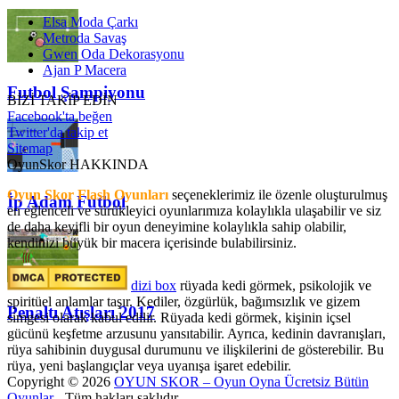
Elsa Moda Çarkı
Metroda Savaş
Gwen Oda Dekorasyonu
Ajan P Macera
Futbol Şampiyonu
BİZİ TAKİP EDİN
Facebook'ta beğen
Twitter'da takip et
Sitemap
OyunSkor HAKKINDA
Oyun Skor Flash Oyunları
seçeneklerimiz ile özenle oluşturulmuş
İp Adam Futbol
en eğlenceli ve sürükleyici oyunlarımıza kolaylıkla ulaşabilir ve siz
de daha keyifli bir oyun deneyimine kolaylıkla sahip olabilir,
kendinizi büyük bir macera içerisinde bulabilirsiniz.
dizi box
rüyada kedi görmek​, psikolojik ve
spiritüel anlamlar taşır. Kediler, özgürlük, bağımsızlık ve gizem
Penaltı Atışları 2017
simgesi olarak kabul edilir. Rüyada kedi görmek, kişinin içsel
gücünü keşfetme arzusunu yansıtabilir. Ayrıca, kedinin davranışları,
rüya sahibinin duygusal durumunu ve ilişkilerini de gösterebilir. Bu
rüya, yeni başlangıçlar veya uyanışa işaret edebilir.
Copyright © 2026
OYUN SKOR – Oyun Oyna Ücretsiz Bütün
Oyunlar
- Tüm hakları saklıdır.