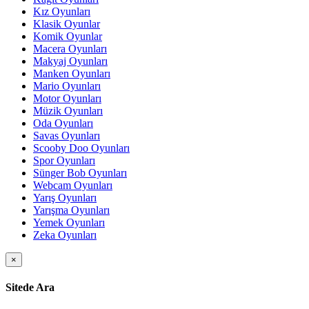
Kız Oyunları
Klasik Oyunlar
Komik Oyunlar
Macera Oyunları
Makyaj Oyunları
Manken Oyunları
Mario Oyunları
Motor Oyunları
Müzik Oyunları
Oda Oyunları
Savas Oyunları
Scooby Doo Oyunları
Spor Oyunları
Sünger Bob Oyunları
Webcam Oyunları
Yarış Oyunları
Yarışma Oyunları
Yemek Oyunları
Zeka Oyunları
×
Sitede Ara