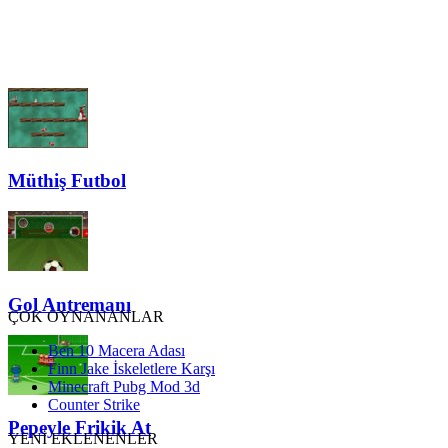
Müthiş Futbol
Gol Antremanı
ÇOK OYNANANLAR
Ben 10 Macera Adası
Finn Jake İskeletlere Karşı
Minecraft Pubg Mod 3d
Counter Strike
Pepeyle Frikik At
YENİ EKLENENLER