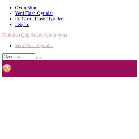
Oyun Skor
Yeni Flash Oyunlar
En Güzel Flash Oyunlar
İletişim
Futbolcu Çöp Adam oyunu oyna
Yeni Flash Oyunlar