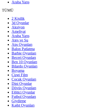
Araba Yarış
TÜMÜ
2 Kişilik
3d Oyunlar
Aksiyon
Ameliyat
Araba Yarış
Ateş ve Su
Atış Oyunları
Balon Patlatma
Barbie Oyunları
Beceri Oyunları
Ben 10 Oyunları
Bilardo Oyunları
Boyama
Çizgi Film
Çocuk Oyunları
Dini Oyunlar
Dövüş Oyunları
Eğitici Oyunlar
Futbol Oyunları
Giydirme
Kağıt Oyunları