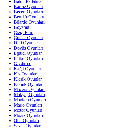
Balon Patlatma
Barbie Oyunları
Beceri Oyunları
Ben 10 Oyunları
Bilardo Oyunları
Boyama
Çizgi Film
Çocuk Oyunları
Dini Oyunlar
Dövüş Oyunları
Eğitici Oyunlar
Futbol Oyunları
Giydirme
Kağıt Oyunları
Kız Oyunları
Klasik Oyunlar
Komik Oyunlar
Macera Oyunları
Makyaj Oyunları
Manken Oyunları
Mario Oyunları
Motor Oyunları
Müzik Oyunları
Oda Oyunları
Savas Oyunları