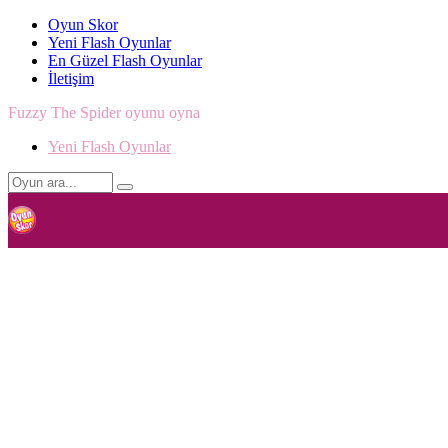
Oyun Skor
Yeni Flash Oyunlar
En Güzel Flash Oyunlar
İletişim
Fuzzy The Spider oyunu oyna
Yeni Flash Oyunlar