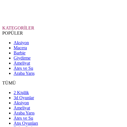
KATEGORİLER
POPÜLER
Aksiyon
Macera
Barbie
Giydirme
Ameliyat
Ateş ve Su
Araba Yarış
TÜMÜ
2 Kişilik
3d Oyunlar
Aksiyon
Ameliyat
Araba Yarış
Ateş ve Su
Atış Oyunları