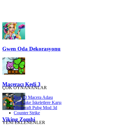
Gwen Oda Dekorasyonu
Maceracı Kedi 3
ÇOK OYNANANLAR
Ben 10 Macera Adası
Finn Jake İskeletlere Karşı
Minecraft Pubg Mod 3d
Counter Strike
Viking Zombi
YENİ EKLENENLER