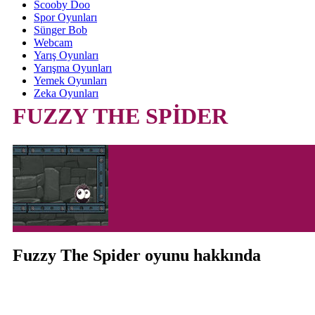
Scooby Doo
Spor Oyunları
Sünger Bob
Webcam
Yarış Oyunları
Yarışma Oyunları
Yemek Oyunları
Zeka Oyunları
FUZZY THE SPİDER
Fuzzy The Spider oyunu hakkında