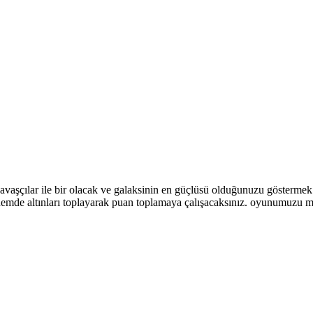
vaşçılar ile bir olacak ve galaksinin en güçlüsü olduğunuzu göstermek i
mde altınları toplayarak puan toplamaya çalışacaksınız. oyunumuzu maus