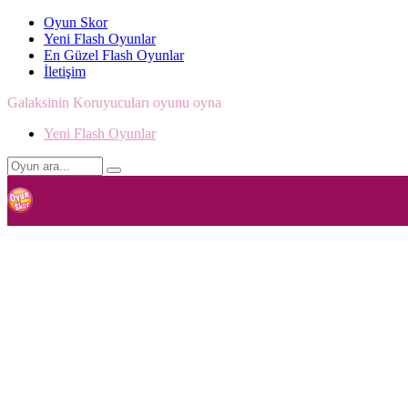
Oyun Skor
Yeni Flash Oyunlar
En Güzel Flash Oyunlar
İletişim
Galaksinin Koruyucuları oyunu oyna
Yeni Flash Oyunlar