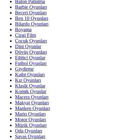
Balon Patlatma
Barbie Oyunları
Beceri Oyunları
Ben 10 Oyunları
Bilardo Oyunları
Boyama
Çizgi Film
Çocuk Oyunları
Dini Oyunlar
Dövüş Oyunları
Eğitici Oyunlar
Futbol Oyunları
Giydirme
Kağıt Oyunları
Kız Oyunları
Klasik Oyunlar
Komik Oyunlar
Macera Oyunları
Makyaj Oyunları
Manken Oyunları
Mario Oyunları
Motor Oyunları
Müzik Oyunları
Oda Oyunları
Savas Oyunları