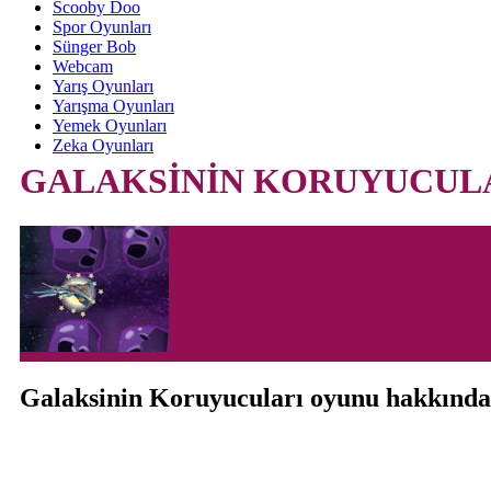
Scooby Doo
Spor Oyunları
Sünger Bob
Webcam
Yarış Oyunları
Yarışma Oyunları
Yemek Oyunları
Zeka Oyunları
GALAKSİNİN KORUYUCUL
Galaksinin Koruyucuları oyunu hakkında