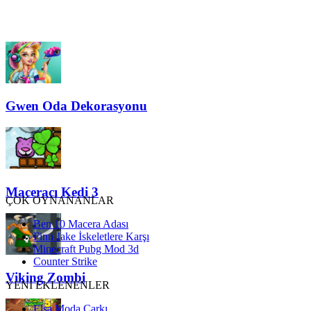
Gwen Oda Dekorasyonu
Maceracı Kedi 3
ÇOK OYNANANLAR
Ben 10 Macera Adası
Finn Jake İskeletlere Karşı
Minecraft Pubg Mod 3d
Counter Strike
Viking Zombi
YENİ EKLENENLER
Elsa Moda Çarkı