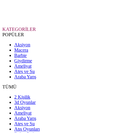
KATEGORİLER
POPÜLER
Aksiyon
Macera
Barbie
Giydirme
Ameliyat
Ateş ve Su
Araba Yarış
TÜMÜ
2 Kişilik
3d Oyunlar
Aksiyon
Ameliyat
Araba Yarış
Ateş ve Su
Atış Oyunları