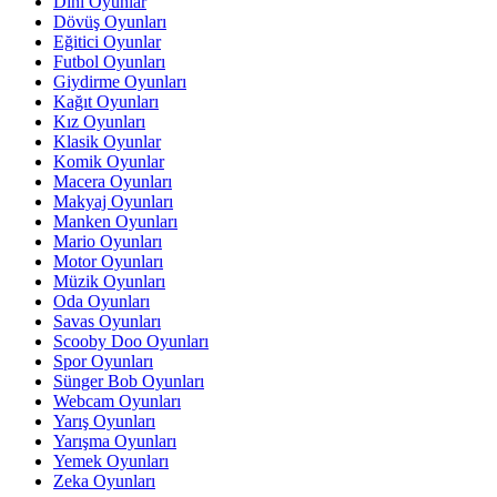
Dini Oyunlar
Dövüş Oyunları
Eğitici Oyunlar
Futbol Oyunları
Giydirme Oyunları
Kağıt Oyunları
Kız Oyunları
Klasik Oyunlar
Komik Oyunlar
Macera Oyunları
Makyaj Oyunları
Manken Oyunları
Mario Oyunları
Motor Oyunları
Müzik Oyunları
Oda Oyunları
Savas Oyunları
Scooby Doo Oyunları
Spor Oyunları
Sünger Bob Oyunları
Webcam Oyunları
Yarış Oyunları
Yarışma Oyunları
Yemek Oyunları
Zeka Oyunları