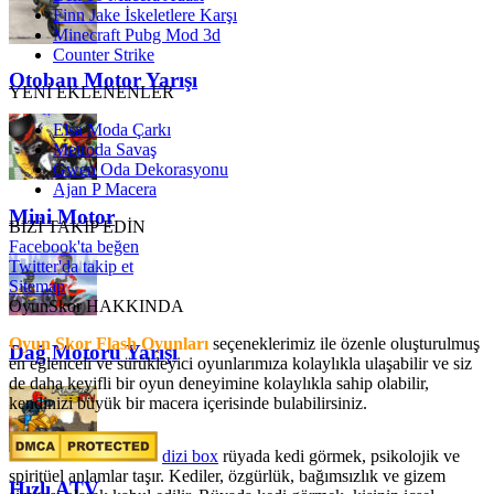
Finn Jake İskeletlere Karşı
Minecraft Pubg Mod 3d
Counter Strike
Otoban Motor Yarışı
YENİ EKLENENLER
Elsa Moda Çarkı
Metroda Savaş
Gwen Oda Dekorasyonu
Ajan P Macera
Mini Motor
BİZİ TAKİP EDİN
Facebook'ta beğen
Twitter'da takip et
Sitemap
OyunSkor HAKKINDA
Oyun Skor Flash Oyunları
seçeneklerimiz ile özenle oluşturulmuş
Dağ Motoru Yarışı
en eğlenceli ve sürükleyici oyunlarımıza kolaylıkla ulaşabilir ve siz
de daha keyifli bir oyun deneyimine kolaylıkla sahip olabilir,
kendinizi büyük bir macera içerisinde bulabilirsiniz.
dizi box
rüyada kedi görmek​, psikolojik ve
spiritüel anlamlar taşır. Kediler, özgürlük, bağımsızlık ve gizem
Hızlı ATV