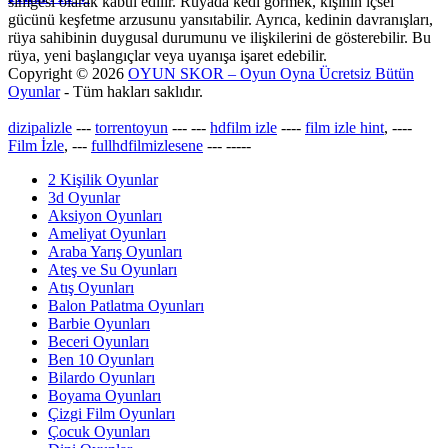
simgesi olarak kabul edilir. Rüyada kedi görmek, kişinin içsel
gücünü keşfetme arzusunu yansıtabilir. Ayrıca, kedinin davranışları,
rüya sahibinin duygusal durumunu ve ilişkilerini de gösterebilir. Bu
rüya, yeni başlangıçlar veya uyanışa işaret edebilir.
Copyright © 2026
OYUN SKOR – Oyun Oyna Ücretsiz Bütün
Oyunlar
- Tüm hakları saklıdır.
dizipalizle
---
torrentoyun
---
---
hdfilm izle
----
film izle hint
, ----
Film İzle
, ---
fullhdfilmizlesene
---
-----
2 Kişilik Oyunlar
3d Oyunlar
Aksiyon Oyunları
Ameliyat Oyunları
Araba Yarış Oyunları
Ateş ve Su Oyunları
Atış Oyunları
Balon Patlatma Oyunları
Barbie Oyunları
Beceri Oyunları
Ben 10 Oyunları
Bilardo Oyunları
Boyama Oyunları
Çizgi Film Oyunları
Çocuk Oyunları