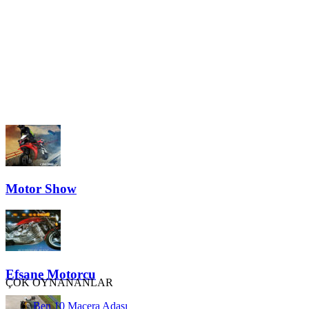
Motor Show
Efsane Motorcu
ÇOK OYNANANLAR
Ben 10 Macera Adası