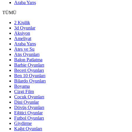
Araba Yarış
TÜMÜ
2 Kişilik
3d Oyunlar
Aksiyon
Ameliyat
Araba Yarış
Ateş ve Su
Atış Oyunları
Balon Patlatma
Barbie Oyunları
Beceri Oyunları
Ben 10 Oyunları
Bilardo Oyunları
Boyama
Çizgi Film
Çocuk Oyunları
Dini Oyunlar
Dövüş Oyunları
Eğitici Oyunlar
Futbol Oyunları
Giydirme
Kağıt Oyunları