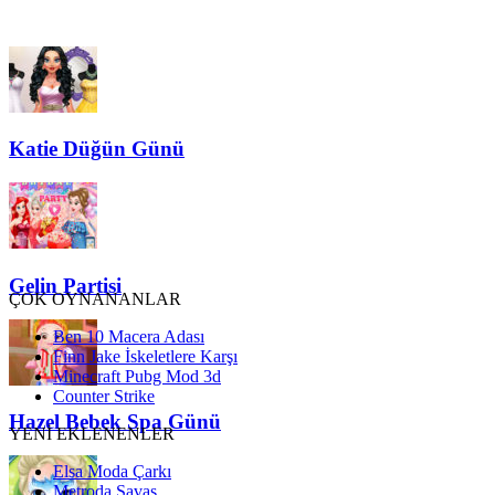
Katie Düğün Günü
Gelin Partisi
ÇOK OYNANANLAR
Ben 10 Macera Adası
Finn Jake İskeletlere Karşı
Minecraft Pubg Mod 3d
Counter Strike
Hazel Bebek Spa Günü
YENİ EKLENENLER
Elsa Moda Çarkı
Metroda Savaş