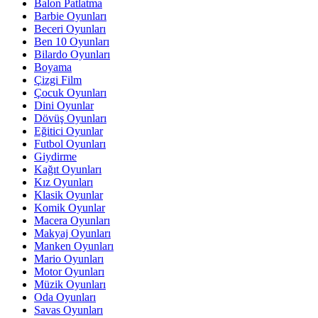
Balon Patlatma
Barbie Oyunları
Beceri Oyunları
Ben 10 Oyunları
Bilardo Oyunları
Boyama
Çizgi Film
Çocuk Oyunları
Dini Oyunlar
Dövüş Oyunları
Eğitici Oyunlar
Futbol Oyunları
Giydirme
Kağıt Oyunları
Kız Oyunları
Klasik Oyunlar
Komik Oyunlar
Macera Oyunları
Makyaj Oyunları
Manken Oyunları
Mario Oyunları
Motor Oyunları
Müzik Oyunları
Oda Oyunları
Savas Oyunları