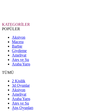
KATEGORİLER
POPÜLER
Aksiyon
Macera
Barbie
Giydirme
Ameliyat
Ateş ve Su
Araba Yarış
TÜMÜ
2 Kişilik
3d Oyunlar
Aksiyon
Ameliyat
Araba Yarış
Ateş ve Su
Atış Oyunları