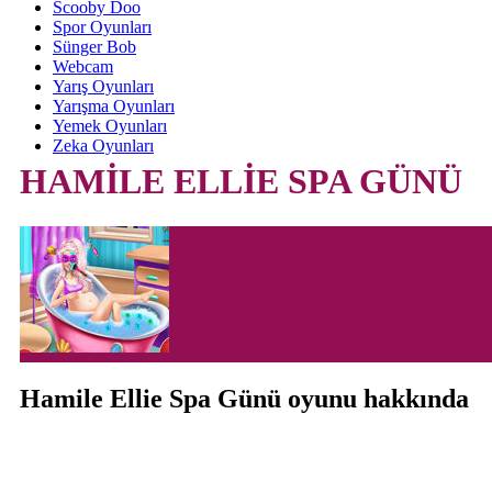
Scooby Doo
Spor Oyunları
Sünger Bob
Webcam
Yarış Oyunları
Yarışma Oyunları
Yemek Oyunları
Zeka Oyunları
HAMİLE ELLİE SPA GÜNÜ
Hamile Ellie Spa Günü oyunu hakkında