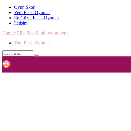
Oyun Skor
Yeni Flash Oyunlar
En Güzel Flash Oyunlar
İletişim
Hamile Ellie Spa Günü oyunu oyna
Yeni Flash Oyunlar