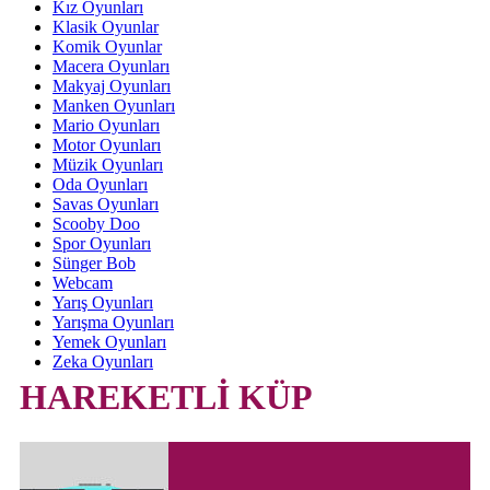
Kız Oyunları
Klasik Oyunlar
Komik Oyunlar
Macera Oyunları
Makyaj Oyunları
Manken Oyunları
Mario Oyunları
Motor Oyunları
Müzik Oyunları
Oda Oyunları
Savas Oyunları
Scooby Doo
Spor Oyunları
Sünger Bob
Webcam
Yarış Oyunları
Yarışma Oyunları
Yemek Oyunları
Zeka Oyunları
HAREKETLİ KÜP