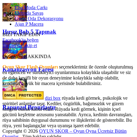
Elsa Moda Çarkı
Metroda Savaş
Gwen Oda Dekorasyonu
Ajan P Macera
Hırsız Bob 5 Tapınak
BİZİ TAKİP EDİN
Facebook'ta beğen
Twitter'da takip et
Sitemap
OyunSkor HAKKINDA
Oyun Skor Flash Oyunları
seçeneklerimiz ile özenle oluşturulmuş
Kanalizasyon Faresi
en eğlenceli ve sürükleyici oyunlarımıza kolaylıkla ulaşabilir ve siz
de daha keyifli bir oyun deneyimine kolaylıkla sahip olabilir,
kendinizi büyük bir macera içerisinde bulabilirsiniz.
dizi box
rüyada kedi görmek​, psikolojik ve
spiritüel anlamlar taşır. Kediler, özgürlük, bağımsızlık ve gizem
Rapunzel Bronzlaştır
simgesi olarak kabul edilir. Rüyada kedi görmek, kişinin içsel
gücünü keşfetme arzusunu yansıtabilir. Ayrıca, kedinin davranışları,
rüya sahibinin duygusal durumunu ve ilişkilerini de gösterebilir. Bu
rüya, yeni başlangıçlar veya uyanışa işaret edebilir.
Copyright © 2026
OYUN SKOR – Oyun Oyna Ücretsiz Bütün
Oyunlar
- Tüm hakları saklıdır.