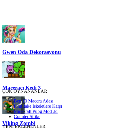
Gwen Oda Dekorasyonu
Maceracı Kedi 3
ÇOK OYNANANLAR
Ben 10 Macera Adası
Finn Jake İskeletlere Karşı
Minecraft Pubg Mod 3d
Counter Strike
Viking Zombi
YENİ EKLENENLER