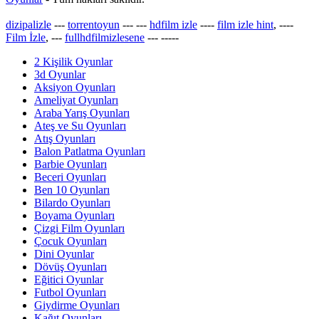
dizipalizle
---
torrentoyun
---
---
hdfilm izle
----
film izle hint
, ----
Film İzle
, ---
fullhdfilmizlesene
---
-----
2 Kişilik Oyunlar
3d Oyunlar
Aksiyon Oyunları
Ameliyat Oyunları
Araba Yarış Oyunları
Ateş ve Su Oyunları
Atış Oyunları
Balon Patlatma Oyunları
Barbie Oyunları
Beceri Oyunları
Ben 10 Oyunları
Bilardo Oyunları
Boyama Oyunları
Çizgi Film Oyunları
Çocuk Oyunları
Dini Oyunlar
Dövüş Oyunları
Eğitici Oyunlar
Futbol Oyunları
Giydirme Oyunları
Kağıt Oyunları