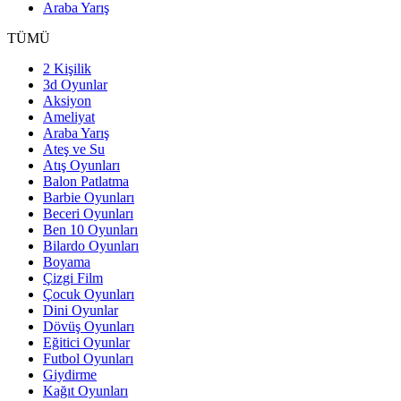
Araba Yarış
TÜMÜ
2 Kişilik
3d Oyunlar
Aksiyon
Ameliyat
Araba Yarış
Ateş ve Su
Atış Oyunları
Balon Patlatma
Barbie Oyunları
Beceri Oyunları
Ben 10 Oyunları
Bilardo Oyunları
Boyama
Çizgi Film
Çocuk Oyunları
Dini Oyunlar
Dövüş Oyunları
Eğitici Oyunlar
Futbol Oyunları
Giydirme
Kağıt Oyunları