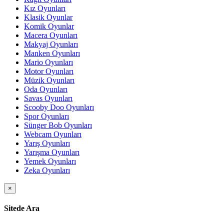
Kız Oyunları
Klasik Oyunlar
Komik Oyunlar
Macera Oyunları
Makyaj Oyunları
Manken Oyunları
Mario Oyunları
Motor Oyunları
Müzik Oyunları
Oda Oyunları
Savas Oyunları
Scooby Doo Oyunları
Spor Oyunları
Sünger Bob Oyunları
Webcam Oyunları
Yarış Oyunları
Yarışma Oyunları
Yemek Oyunları
Zeka Oyunları
×
Sitede Ara