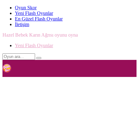
Oyun Skor
Yeni Flash Oyunlar
En Güzel Flash Oyunlar
İletişim
Hazel Bebek Karın Ağrısı oyunu oyna
Yeni Flash Oyunlar