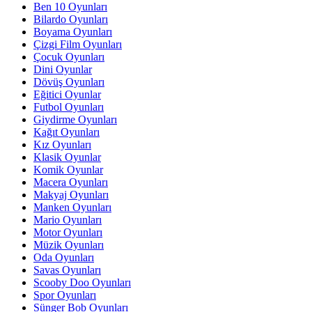
Ben 10 Oyunları
Bilardo Oyunları
Boyama Oyunları
Çizgi Film Oyunları
Çocuk Oyunları
Dini Oyunlar
Dövüş Oyunları
Eğitici Oyunlar
Futbol Oyunları
Giydirme Oyunları
Kağıt Oyunları
Kız Oyunları
Klasik Oyunlar
Komik Oyunlar
Macera Oyunları
Makyaj Oyunları
Manken Oyunları
Mario Oyunları
Motor Oyunları
Müzik Oyunları
Oda Oyunları
Savas Oyunları
Scooby Doo Oyunları
Spor Oyunları
Sünger Bob Oyunları