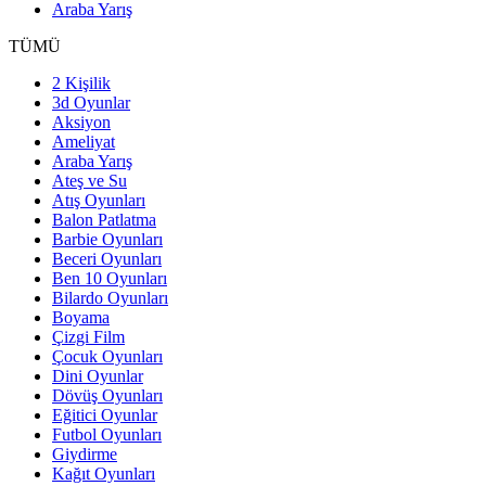
Araba Yarış
TÜMÜ
2 Kişilik
3d Oyunlar
Aksiyon
Ameliyat
Araba Yarış
Ateş ve Su
Atış Oyunları
Balon Patlatma
Barbie Oyunları
Beceri Oyunları
Ben 10 Oyunları
Bilardo Oyunları
Boyama
Çizgi Film
Çocuk Oyunları
Dini Oyunlar
Dövüş Oyunları
Eğitici Oyunlar
Futbol Oyunları
Giydirme
Kağıt Oyunları