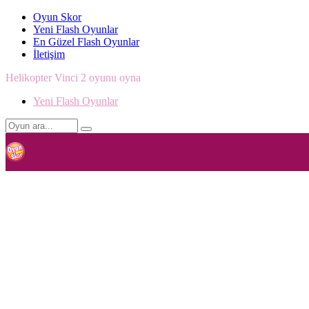
Oyun Skor
Yeni Flash Oyunlar
En Güzel Flash Oyunlar
İletişim
Helikopter Vinci 2 oyunu oyna
Yeni Flash Oyunlar