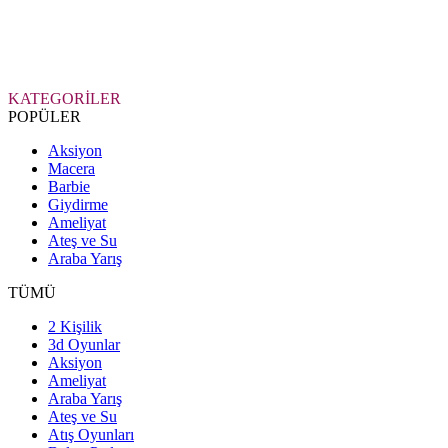
KATEGORİLER
POPÜLER
Aksiyon
Macera
Barbie
Giydirme
Ameliyat
Ateş ve Su
Araba Yarış
TÜMÜ
2 Kişilik
3d Oyunlar
Aksiyon
Ameliyat
Araba Yarış
Ateş ve Su
Atış Oyunları