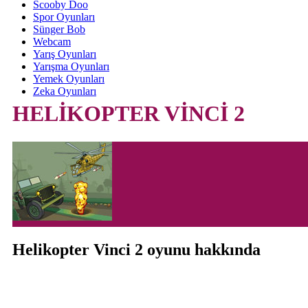
Scooby Doo
Spor Oyunları
Sünger Bob
Webcam
Yarış Oyunları
Yarışma Oyunları
Yemek Oyunları
Zeka Oyunları
HELİKOPTER VİNCİ 2
Helikopter Vinci 2 oyunu hakkında