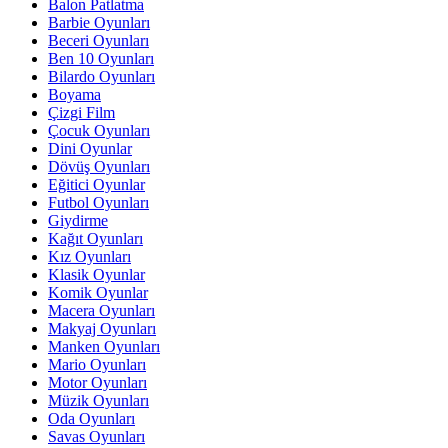
Balon Patlatma
Barbie Oyunları
Beceri Oyunları
Ben 10 Oyunları
Bilardo Oyunları
Boyama
Çizgi Film
Çocuk Oyunları
Dini Oyunlar
Dövüş Oyunları
Eğitici Oyunlar
Futbol Oyunları
Giydirme
Kağıt Oyunları
Kız Oyunları
Klasik Oyunlar
Komik Oyunlar
Macera Oyunları
Makyaj Oyunları
Manken Oyunları
Mario Oyunları
Motor Oyunları
Müzik Oyunları
Oda Oyunları
Savas Oyunları