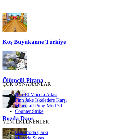
Koş Büyükanne Türkiye
Ölümcül Pirana
ÇOK OYNANANLAR
Ben 10 Macera Adası
Finn Jake İskeletlere Karşı
Minecraft Pubg Mod 3d
Counter Strike
Buzda Dans
YENİ EKLENENLER
Elsa Moda Çarkı
Metroda Savaş