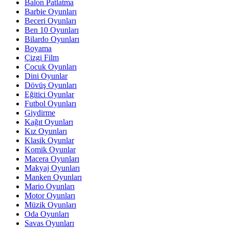
Balon Patlatma
Barbie Oyunları
Beceri Oyunları
Ben 10 Oyunları
Bilardo Oyunları
Boyama
Çizgi Film
Çocuk Oyunları
Dini Oyunlar
Dövüş Oyunları
Eğitici Oyunlar
Futbol Oyunları
Giydirme
Kağıt Oyunları
Kız Oyunları
Klasik Oyunlar
Komik Oyunlar
Macera Oyunları
Makyaj Oyunları
Manken Oyunları
Mario Oyunları
Motor Oyunları
Müzik Oyunları
Oda Oyunları
Savas Oyunları