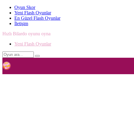
Oyun Skor
Yeni Flash Oyunlar
En Güzel Flash Oyunlar
İletişim
Hızlı Bilardo oyunu oyna
Yeni Flash Oyunlar