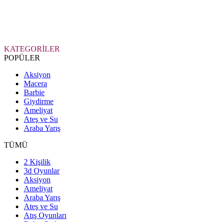
KATEGORİLER
POPÜLER
Aksiyon
Macera
Barbie
Giydirme
Ameliyat
Ateş ve Su
Araba Yarış
TÜMÜ
2 Kişilik
3d Oyunlar
Aksiyon
Ameliyat
Araba Yarış
Ateş ve Su
Atış Oyunları