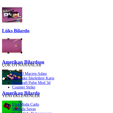
Lüks Bilardo
Amerikan Bilardosu
ÇOK OYNANANLAR
Ben 10 Macera Adası
Finn Jake İskeletlere Karşı
Minecraft Pubg Mod 3d
Counter Strike
Amerikan Bilardo
YENİ EKLENENLER
Elsa Moda Çarkı
Metroda Savaş