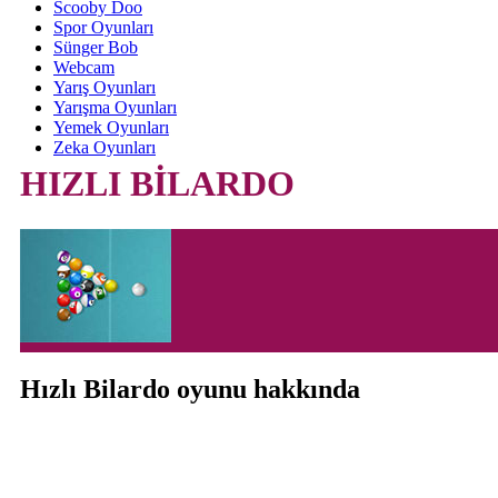
Scooby Doo
Spor Oyunları
Sünger Bob
Webcam
Yarış Oyunları
Yarışma Oyunları
Yemek Oyunları
Zeka Oyunları
HIZLI BİLARDO
Hızlı Bilardo oyunu hakkında