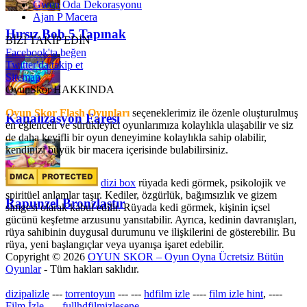
Gwen Oda Dekorasyonu
Ajan P Macera
Hırsız Bob 5 Tapınak
BİZİ TAKİP EDİN
Facebook'ta beğen
Twitter'da takip et
Sitemap
OyunSkor HAKKINDA
Oyun Skor Flash Oyunları
seçeneklerimiz ile özenle oluşturulmuş
Kanalizasyon Faresi
en eğlenceli ve sürükleyici oyunlarımıza kolaylıkla ulaşabilir ve siz
de daha keyifli bir oyun deneyimine kolaylıkla sahip olabilir,
kendinizi büyük bir macera içerisinde bulabilirsiniz.
dizi box
rüyada kedi görmek​, psikolojik ve
spiritüel anlamlar taşır. Kediler, özgürlük, bağımsızlık ve gizem
Rapunzel Bronzlaştır
simgesi olarak kabul edilir. Rüyada kedi görmek, kişinin içsel
gücünü keşfetme arzusunu yansıtabilir. Ayrıca, kedinin davranışları,
rüya sahibinin duygusal durumunu ve ilişkilerini de gösterebilir. Bu
rüya, yeni başlangıçlar veya uyanışa işaret edebilir.
Copyright © 2026
OYUN SKOR – Oyun Oyna Ücretsiz Bütün
Oyunlar
- Tüm hakları saklıdır.
dizipalizle
---
torrentoyun
---
---
hdfilm izle
----
film izle hint
, ----
Film İzle
, ---
fullhdfilmizlesene
---
-----