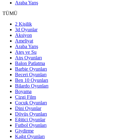
Araba Yarış
TÜMÜ
2 Kişilik
3d Oyunlar
Aksiyon
Ameliyat
Araba Yarış
Ateş ve Su
Atış Oyunları
Balon Patlatma
Barbie Oyunları
Beceri Oyunları
Ben 10 Oyunları
Bilardo Oyunları
Boyama
Çizgi Film
Çocuk Oyunları
Dini Oyunlar
Dövüş Oyunları
Eğitici Oyunlar
Futbol Oyunları
Giydirme
Kağıt Oyunları