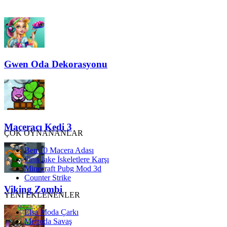
Gwen Oda Dekorasyonu
Maceracı Kedi 3
ÇOK OYNANANLAR
Ben 10 Macera Adası
Finn Jake İskeletlere Karşı
Minecraft Pubg Mod 3d
Counter Strike
Viking Zombi
YENİ EKLENENLER
Elsa Moda Çarkı
Metroda Savaş