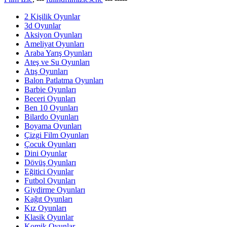
2 Kişilik Oyunlar
3d Oyunlar
Aksiyon Oyunları
Ameliyat Oyunları
Araba Yarış Oyunları
Ateş ve Su Oyunları
Atış Oyunları
Balon Patlatma Oyunları
Barbie Oyunları
Beceri Oyunları
Ben 10 Oyunları
Bilardo Oyunları
Boyama Oyunları
Çizgi Film Oyunları
Çocuk Oyunları
Dini Oyunlar
Dövüş Oyunları
Eğitici Oyunlar
Futbol Oyunları
Giydirme Oyunları
Kağıt Oyunları
Kız Oyunları
Klasik Oyunlar
Komik Oyunlar