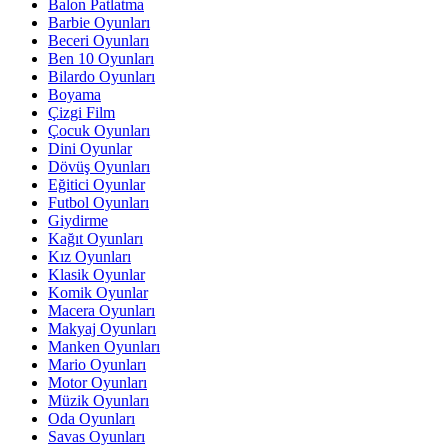
Balon Patlatma
Barbie Oyunları
Beceri Oyunları
Ben 10 Oyunları
Bilardo Oyunları
Boyama
Çizgi Film
Çocuk Oyunları
Dini Oyunlar
Dövüş Oyunları
Eğitici Oyunlar
Futbol Oyunları
Giydirme
Kağıt Oyunları
Kız Oyunları
Klasik Oyunlar
Komik Oyunlar
Macera Oyunları
Makyaj Oyunları
Manken Oyunları
Mario Oyunları
Motor Oyunları
Müzik Oyunları
Oda Oyunları
Savas Oyunları