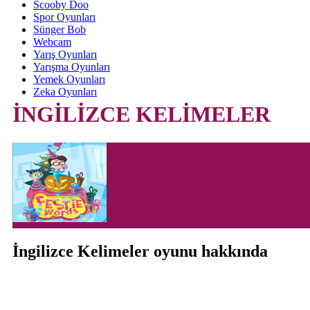
Scooby Doo
Spor Oyunları
Sünger Bob
Webcam
Yarış Oyunları
Yarışma Oyunları
Yemek Oyunları
Zeka Oyunları
İNGİLİZCE KELİMELER
İngilizce Kelimeler oyunu hakkında