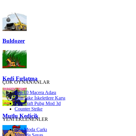
Buldozer
Kedi Fırlatma
ÇOK OYNANANLAR
Ben 10 Macera Adası
Finn Jake İskeletlere Karşı
Minecraft Pubg Mod 3d
Counter Strike
Mutlu Kedicik
YENİ EKLENENLER
Elsa Moda Çarkı
Metroda Savaş