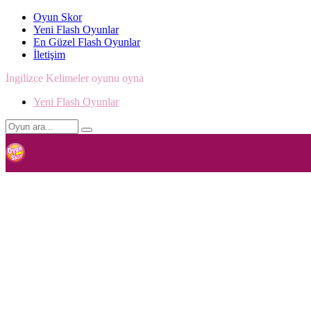
Oyun Skor
Yeni Flash Oyunlar
En Güzel Flash Oyunlar
İletişim
İngilizce Kelimeler oyunu oyna
Yeni Flash Oyunlar