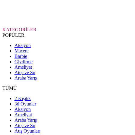
KATEGORİLER
POPÜLER
Aksiyon
Macera
Barbie
Giydirme
Ameliyat
Ateş ve Su
Araba Yarış
TÜMÜ
2 Kişilik
3d Oyunlar
Aksiyon
Ameliyat
Araba Yarış
Ateş ve Su
Atış Oyunları