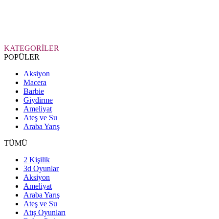
KATEGORİLER
POPÜLER
Aksiyon
Macera
Barbie
Giydirme
Ameliyat
Ateş ve Su
Araba Yarış
TÜMÜ
2 Kişilik
3d Oyunlar
Aksiyon
Ameliyat
Araba Yarış
Ateş ve Su
Atış Oyunları