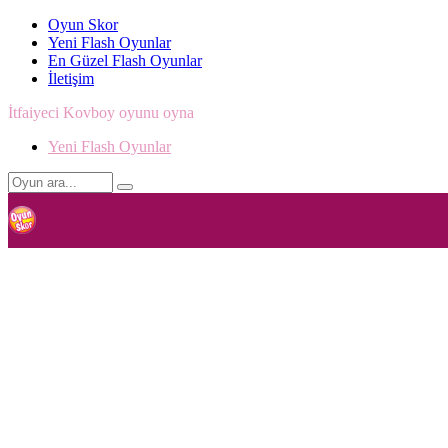
Oyun Skor
Yeni Flash Oyunlar
En Güzel Flash Oyunlar
İletişim
İtfaiyeci Kovboy oyunu oyna
Yeni Flash Oyunlar