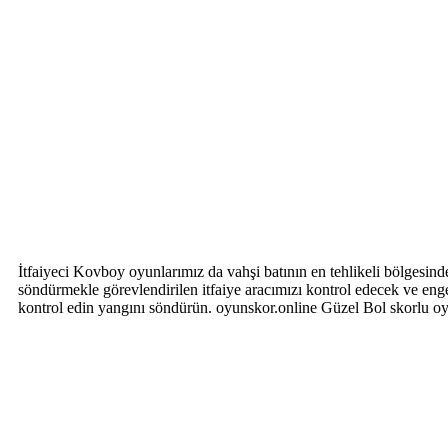
İtfaiyeci Kovboy oyunlarımız da vahşi batının en tehlikeli bölgesin
söndürmekle görevlendirilen itfaiye aracımızı kontrol edecek ve engel
kontrol edin yangını söndürün. oyunskor.online Güzel Bol skorlu o