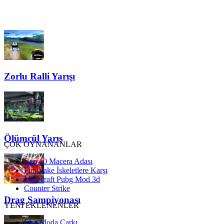
Zorlu Ralli Yarışı
Ölümcül Yarış
ÇOK OYNANANLAR
Ben 10 Macera Adası
Finn Jake İskeletlere Karşı
Minecraft Pubg Mod 3d
Counter Strike
Drag Şampiyonası
YENİ EKLENENLER
Elsa Moda Çarkı