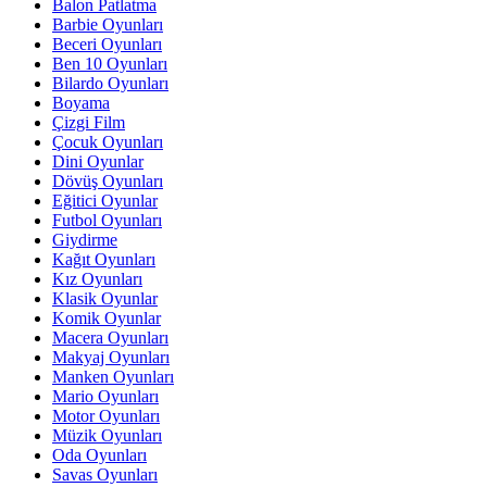
Balon Patlatma
Barbie Oyunları
Beceri Oyunları
Ben 10 Oyunları
Bilardo Oyunları
Boyama
Çizgi Film
Çocuk Oyunları
Dini Oyunlar
Dövüş Oyunları
Eğitici Oyunlar
Futbol Oyunları
Giydirme
Kağıt Oyunları
Kız Oyunları
Klasik Oyunlar
Komik Oyunlar
Macera Oyunları
Makyaj Oyunları
Manken Oyunları
Mario Oyunları
Motor Oyunları
Müzik Oyunları
Oda Oyunları
Savas Oyunları