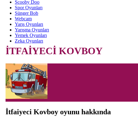
Scooby Doo
Spor Oyunları
Sünger Bob
Webcam
Yarış Oyunları
Yarışma Oyunları
Yemek Oyunları
Zeka Oyunları
İTFAİYECİ KOVBOY
İtfaiyeci Kovboy oyunu hakkında