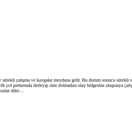
de sürekli çatışma ve kavgalar meydana gelir. Bu durum sonucu sürekli 
li yol şartlarında ilerleyip süre dolmadan olay bölgesine ulaşmaya çalışa
yunlar diler…